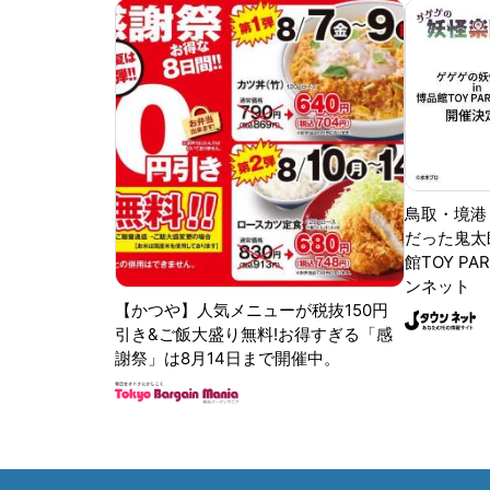
鳥取・境港
だった鬼太
館TOY PA
ンネット
【かつや】人気メニューが税抜150円
引き&ご飯大盛り無料!お得すぎる「感
謝祭」は8月14日まで開催中。