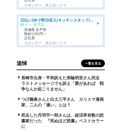
スポンサー：求人ボックス
日払いOKで即日収入/キッチンスタッフ/「原付免許必須」デリバリー業務など、自己成長可能な幅広い仕事に挑戦!髪型自由&ピアス・ネイルOK/茨城県/水戸市
＞
肉メシ 水戸店
茨城県 水戸市
時給1,100円～
正社員
スポンサー：求人ボックス
追悼
一覧を見る
長崎市出身・平和訴えた美輪明宏さん死去
ラストメッセージでも訴え「愛があれば 戦
争なんか起こりません」
つげ義春さんと白土三平さん カリスマ漫画
家、二人の「違い」とは？
死去した丹羽宇一郎さんは、経済界有数の読
書家だった 『死ぬほど読書』ベストセラー
に