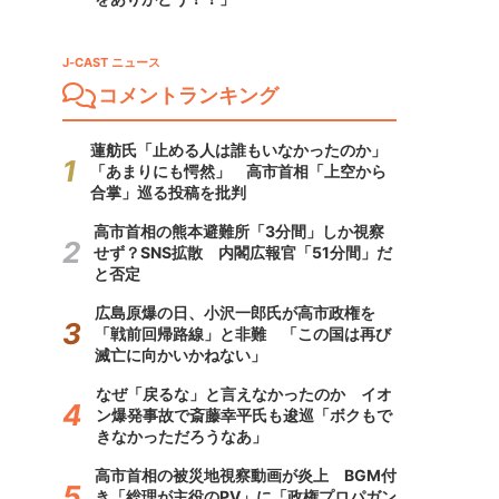
J-CAST ニュース
コメントランキング
蓮舫氏「止める人は誰もいなかったのか」
「あまりにも愕然」 高市首相「上空から
合掌」巡る投稿を批判
高市首相の熊本避難所「3分間」しか視察
せず？SNS拡散 内閣広報官「51分間」だ
と否定
広島原爆の日、小沢一郎氏が高市政権を
「戦前回帰路線」と非難 「この国は再び
滅亡に向かいかねない」
なぜ「戻るな」と言えなかったのか イオ
ン爆発事故で斎藤幸平氏も逡巡「ボクもで
きなかっただろうなあ」
高市首相の被災地視察動画が炎上 BGM付
き「総理が主役のPV」に「政権プロパガン