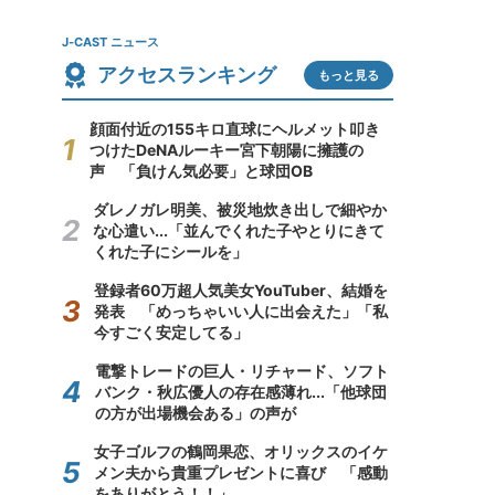
J-CAST ニュース
アクセスランキング
もっと見る
顔面付近の155キロ直球にヘルメット叩き
つけたDeNAルーキー宮下朝陽に擁護の
声 「負けん気必要」と球団OB
ダレノガレ明美、被災地炊き出しで細やか
な心遣い...「並んでくれた子やとりにきて
くれた子にシールを」
登録者60万超人気美女YouTuber、結婚を
発表 「めっちゃいい人に出会えた」「私
今すごく安定してる」
電撃トレードの巨人・リチャード、ソフト
バンク・秋広優人の存在感薄れ...「他球団
の方が出場機会ある」の声が
女子ゴルフの鶴岡果恋、オリックスのイケ
メン夫から貴重プレゼントに喜び 「感動
をありがとう！！」