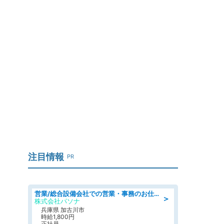
注目情報
PR
営業/総合設備会社での営業・事務のお仕事/即日勤務可/車通勤可/営業/営業事務
＞
株式会社パソナ
兵庫県 加古川市
時給1,800円
正社員