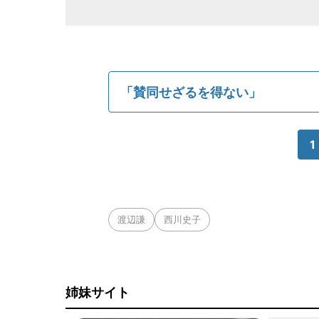
「賛同せざるを得ない」
1
渡辺謙
西川史子
姉妹サイト