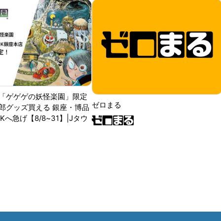
「ゲゲゲの妖怪楽園」限定
ゼロまる
郎グッズ買える 銀座・博品
RKへ急げ【8/8~31】|Jタウ