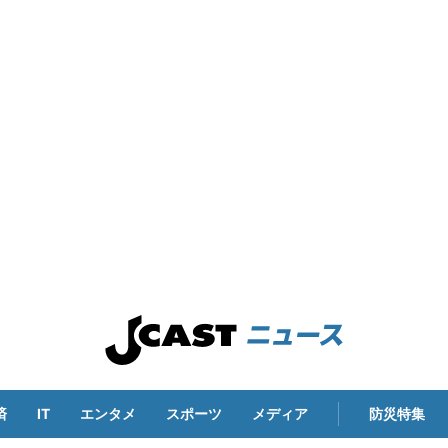
済
IT
エンタメ
スポーツ
メディア
防災特集