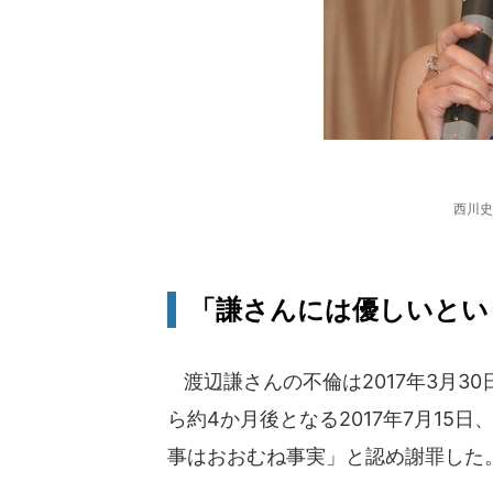
西川史
「謙さんには優しいとい
渡辺謙さんの不倫は2017年3月3
ら約4か月後となる2017年7月1
事はおおむね事実」と認め謝罪した