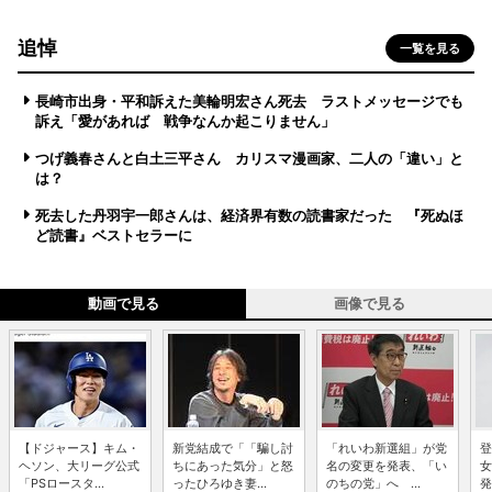
追悼
一覧を見る
長崎市出身・平和訴えた美輪明宏さん死去 ラストメッセージでも
訴え「愛があれば 戦争なんか起こりません」
つげ義春さんと白土三平さん カリスマ漫画家、二人の「違い」と
は？
死去した丹羽宇一郎さんは、経済界有数の読書家だった 『死ぬほ
ど読書』ベストセラーに
動画で見る
画像で見る
【ドジャース】キム・
新党結成で「「騙し討
「れいわ新選組」が党
登
ヘソン、大リーグ公式
ちにあった気分」と怒
名の変更を発表、「い
女
「PSロースタ...
ったひろゆき妻...
のちの党」へ ...
発