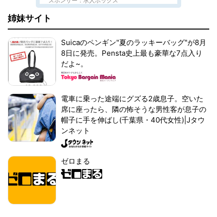
スポンサー：求人ボックス
姉妹サイト
Suicaのペンギン"夏のラッキーバッグ"が8月
8日に発売。Pensta史上最も豪華な7点入り
だよ~。
電車に乗った途端にグズる2歳息子。空いた
席に座ったら、隣の怖そうな男性客が息子の
帽子に手を伸ばし(千葉県・40代女性)|Jタウ
ンネット
ゼロまる