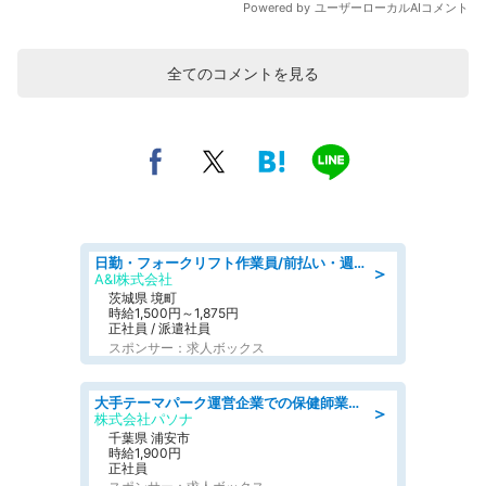
全てのコメントを見る
日勤・フォークリフト作業員/前払い・週払い制度あり/長期安定/有給とりやすい/環境充実
＞
A&I株式会社
茨城県 境町
時給1,500円～1,875円
正社員 / 派遣社員
スポンサー：求人ボックス
大手テーマパーク運営企業での保健師業務/シフト/要資格:保健師
＞
株式会社パソナ
千葉県 浦安市
時給1,900円
正社員