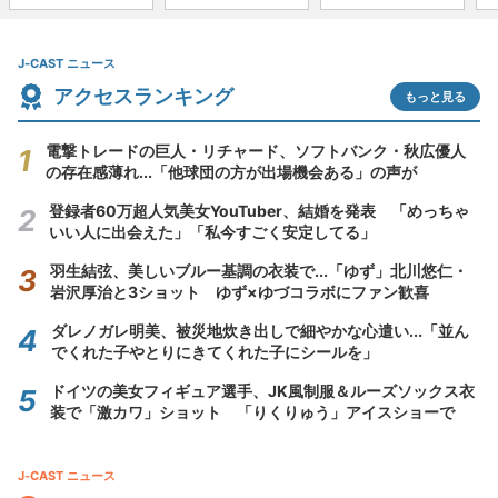
J-CAST ニュース
アクセスランキング
もっと見る
電撃トレードの巨人・リチャード、ソフトバンク・秋広優人
の存在感薄れ...「他球団の方が出場機会ある」の声が
登録者60万超人気美女YouTuber、結婚を発表 「めっちゃ
いい人に出会えた」「私今すごく安定してる」
羽生結弦、美しいブルー基調の衣装で...「ゆず」北川悠仁・
岩沢厚治と3ショット ゆず×ゆづコラボにファン歓喜
ダレノガレ明美、被災地炊き出しで細やかな心遣い...「並ん
でくれた子やとりにきてくれた子にシールを」
ドイツの美女フィギュア選手、JK風制服＆ルーズソックス衣
装で「激カワ」ショット 「りくりゅう」アイスショーで
J-CAST ニュース