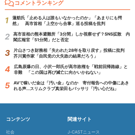
コメントランキング
蓮舫氏「止める人は誰もいなかったのか」「あまりにも愕
然」 高市首相「上空から合掌」巡る投稿を批判
高市首相の熊本避難所「3分間」しか視察せず？SNS拡散 内
閣広報官「51分間」だと否定
片山さつき財務相「失われた28年を取り戻す」投稿に批判
芥川賞作家「自民党の大失政の結果だろう」
広島原爆の日、小沢一郎氏が高市政権を「戦前回帰路線」と
非難 「この国は再び滅亡に向かいかねない」
AVで稼いだ金は「汚い金」なのか 寄付報告への中傷にあき
れる声...スリムクラブ真栄田もバッサリ「汚い心だね」
コンテンツ
関連サイト
社会
J-CASTニュース