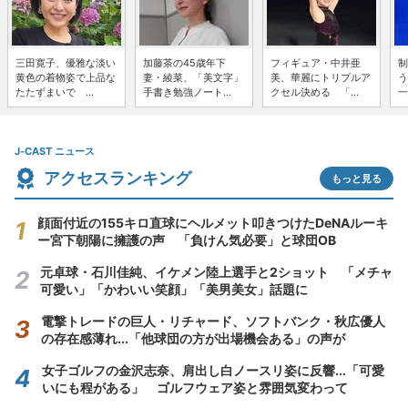
三田寛子、優雅な淡い
加藤茶の45歳年下
フィギュア・中井亜
制
黄色の着物姿で上品な
妻・綾菜、「美文字」
美、華麗にトリプルア
う
たたずまいで ...
手書き勉強ノート...
クセル決める 「...
一
J-CAST ニュース
アクセスランキング
もっと見る
顔面付近の155キロ直球にヘルメット叩きつけたDeNAルーキ
ー宮下朝陽に擁護の声 「負けん気必要」と球団OB
元卓球・石川佳純、イケメン陸上選手と2ショット 「メチャ
可愛い」「かわいい笑顔」「美男美女」話題に
電撃トレードの巨人・リチャード、ソフトバンク・秋広優人
の存在感薄れ...「他球団の方が出場機会ある」の声が
女子ゴルフの金沢志奈、肩出し白ノースリ姿に反響...「可愛
いにも程がある」 ゴルフウェア姿と雰囲気変わって