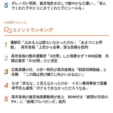
ダレノガレ明美、被災地炊き出しで細やかな心遣い...「並ん
でくれた子やとりにきてくれた子にシールを」
J-CAST ニュース
コメントランキング
蓮舫氏「止める人は誰もいなかったのか」「あまりにも愕
然」 高市首相「上空から合掌」巡る投稿を批判
高市首相の熊本避難所「3分間」しか視察せず？SNS拡散 内
閣広報官「51分間」だと否定
広島原爆の日、小沢一郎氏が高市政権を「戦前回帰路線」と
非難 「この国は再び滅亡に向かいかねない」
なぜ「戻るな」と言えなかったのか イオン爆発事故で斎藤
幸平氏も逡巡「ボクもできなかっただろうなあ」
高市首相の被災地視察動画が炎上 BGM付き「総理が主役の
PV」に「政権プロパガンダ」批判