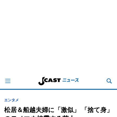
エンタメ
松居＆船越夫婦に「激似」 「捨て身」