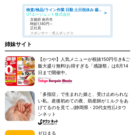
検査/検品/ライン作業 日勤 土日祝休み 歯科模型製造 有償休憩あり 残業ほぼなし
＞
UTエージェント株式会社
京都府 南丹市
時給1,180円～
正社員
スポンサー：求人ボックス
姉妹サイト
【かつや】人気メニューが税抜150円引き&ご
飯大盛り無料!お得すぎる「感謝祭」は8月14
日まで開催中。
「多指症」で生まれた娘と、受け止められな
い私。産後初めての夜、助産師がミルクをあ
げてるのを見て...(静岡県・20代女性)|Jタウ
ンネット
ゼロまる