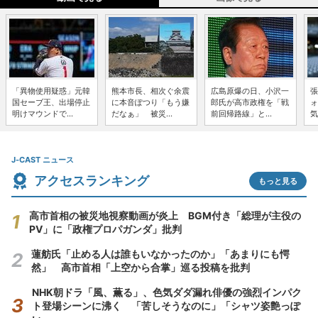
「異物使用疑惑」元韓
熊本市長、相次ぐ余震
広島原爆の日、小沢一
張
国セーブ王、出場停止
に本音ぽつり「もう嫌
郎氏が高市政権を「戦
ォ
明けマウンドで...
だなぁ」 被災...
前回帰路線」と...
気
J-CAST ニュース
アクセスランキング
もっと見る
高市首相の被災地視察動画が炎上 BGM付き「総理が主役の
PV」に「政権プロパガンダ」批判
蓮舫氏「止める人は誰もいなかったのか」「あまりにも愕
然」 高市首相「上空から合掌」巡る投稿を批判
NHK朝ドラ「風、薫る」、色気ダダ漏れ俳優の強烈インパク
ト登場シーンに沸く 「苦しそうなのに」「シャツ姿艶っぽ