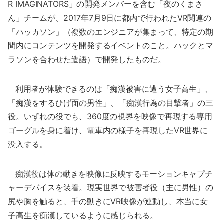
R IMAGINATORS」の開発メンバーを含む「夜のくまさ
ん」チームが、2017年7月9日に都内で行われたVR関連の
「ハッカソン」（複数のエンジニアが集まって、特定の期
間内にコンテンツを開発するイベントのこと。ハックとマ
ラソンを合わせた造語）で開発したものだ。
利用者が体験できるのは「痴漢被害に遭う女子高生」、
「痴漢をするひげ面の男性」、「痴漢行為の目撃者」の三
役。いずれの役でも、360度の視界を映像で再現する専用
ゴーグルを身に着け、電車内の様子を再現したVR世界に
没入する。
痴漢役は体の動きを映像に反映するモーションキャプチ
ャーデバイスを装着。現実世界で被害者役（主に男性）の
尻や胸を触ると、手の動きにVR映像が連動し、本当に女
子高生を痴漢しているように感じられる。