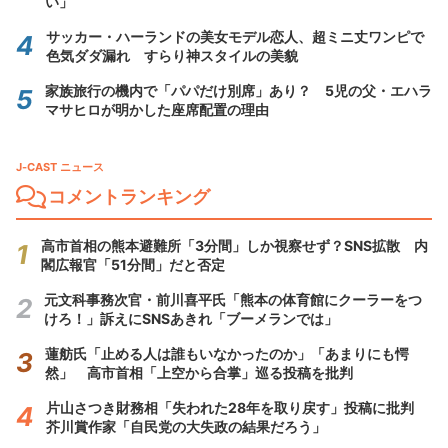
い」
サッカー・ハーランドの美女モデル恋人、超ミニ丈ワンピで
色気ダダ漏れ すらり神スタイルの美貌
家族旅行の機内で「パパだけ別席」あり？ 5児の父・エハラ
マサヒロが明かした座席配置の理由
J-CAST ニュース
コメントランキング
高市首相の熊本避難所「3分間」しか視察せず？SNS拡散 内
閣広報官「51分間」だと否定
元文科事務次官・前川喜平氏「熊本の体育館にクーラーをつ
けろ！」訴えにSNSあきれ「ブーメランでは」
蓮舫氏「止める人は誰もいなかったのか」「あまりにも愕
然」 高市首相「上空から合掌」巡る投稿を批判
片山さつき財務相「失われた28年を取り戻す」投稿に批判
芥川賞作家「自民党の大失政の結果だろう」