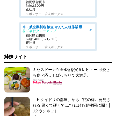
福岡県 福岡市
時給2,300円
正社員
スポンサー：求人ボックス
車・航空機製造 検査·かんたん軽作業 勤務形態が選べる 現場まで送迎あり
＞
株式会社グローアップ
福岡県 苅田町
時給1,400円～1,750円
正社員
スポンサー：求人ボックス
姉妹サイト
ミセスドーナツ全4種を実食レビュー!可愛さ
も食べ応えもばっちりで大満足。
「ヒクイドリの部屋」から〝謎の棒〟発見さ
れる 黒くて硬くて...これは何?動物園に聞く|
Jタウンネット