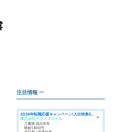
露
注目情報
PR
2026年転職応援キャンペーン!入社特典58万円/デンソーで働こう!自動車工場で小型部品の検査業務 denso aichi
＞
株式会社テクノスマイル
三重県 四日市市
時給1,800円
正社員 / 派遣社員