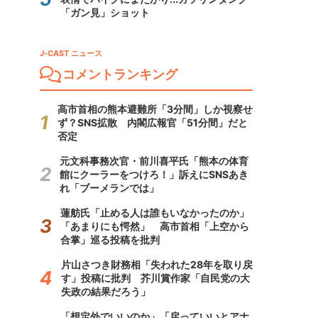
「ガン見」ショット
J-CAST ニュース
コメントランキング
高市首相の熊本避難所「3分間」しか視察せ
ず？SNS拡散 内閣広報官「51分間」だと
否定
元文科事務次官・前川喜平氏「熊本の体育
館にクーラーをつけろ！」訴えにSNSあき
れ「ブーメランでは」
蓮舫氏「止める人は誰もいなかったのか」
「あまりにも愕然」 高市首相「上空から
合掌」巡る投稿を批判
片山さつき財務相「失われた28年を取り戻
す」投稿に批判 芥川賞作家「自民党の大
失政の結果だろう」
「想定外でいいのか」「戻っていいとアナ