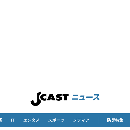
済
IT
エンタメ
スポーツ
メディア
防災特集