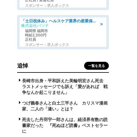
スポンサー：求人ボックス
「土日祝休み」ヘルスケア業界の産業保健師/高時給/未経験OK/要資格:保健師、正看護師
＞
株式会社パソナ
福岡県 福岡市
時給2,300円
正社員
スポンサー：求人ボックス
追悼
一覧を見る
長崎市出身・平和訴えた美輪明宏さん死去
ラストメッセージでも訴え「愛があれば 戦
争なんか起こりません」
つげ義春さんと白土三平さん カリスマ漫画
家、二人の「違い」とは？
死去した丹羽宇一郎さんは、経済界有数の読
書家だった 『死ぬほど読書』ベストセラー
に