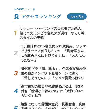
J-CAST ニュース
アクセスランキング
もっと見る
サッカー・ハーランドの美女モデル恋人、
超ミニ丈ワンピで色気ダダ漏れ すらり神
スタイルの美貌
市川團十郎の15歳長女＆13歳長男、ソファ
でリラックス仲良し2ショ 「海老蔵さん
にも麻央さんにも似てますね」「大人にな
ったな～」
NHK朝ドラ「風、薫る」、色気ダダ漏れ俳
優の強烈インパクト登場シーンに沸く
「苦しそうなのに」「シャツ姿艶っぽい」
高市首相の被災地視察動画が炎上 BGM
付き「総理が主役のPV」に「政権プロパ
ガンダ」批判
短髪になって雰囲気激変！長瀬智也、真剣
表情でバイクにまたがり...ガソリンタンク