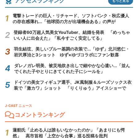
アクセスランキング
もっと見る
電撃トレードの巨人・リチャード、ソフトバンク・秋広優人
の存在感薄れ...「他球団の方が出場機会ある」の声が
登録者60万超人気美女YouTuber、結婚を発表 「めっちゃ
いい人に出会えた」「私今すごく安定してる」
羽生結弦、美しいブルー基調の衣装で...「ゆず」北川悠仁・
岩沢厚治と3ショット ゆず×ゆづコラボにファン歓喜
ダレノガレ明美、被災地炊き出しで細やかな心遣い...「並ん
でくれた子やとりにきてくれた子にシールを」
ドイツの美女フィギュア選手、JK風制服＆ルーズソックス衣
装で「激カワ」ショット 「りくりゅう」アイスショーで
J-CAST ニュース
コメントランキング
蓮舫氏「止める人は誰もいなかったのか」「あまりにも愕
然」 高市首相「上空から合掌」巡る投稿を批判