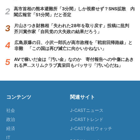
高市首相の熊本避難所「3分間」しか視察せず？SNS拡散 内
閣広報官「51分間」だと否定
片山さつき財務相「失われた28年を取り戻す」投稿に批判
芥川賞作家「自民党の大失政の結果だろう」
広島原爆の日、小沢一郎氏が高市政権を「戦前回帰路線」と
非難 「この国は再び滅亡に向かいかねない」
AVで稼いだ金は「汚い金」なのか 寄付報告への中傷にあき
れる声...スリムクラブ真栄田もバッサリ「汚い心だね」
コンテンツ
関連サイト
社会
J-CASTニュース
政治
J-CASTトレンド
経済
J-CAST会社ウォッチ
IT