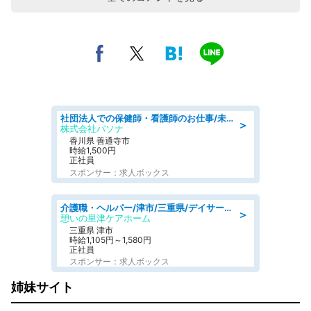
社団法人での保健師・看護師のお仕事/未経験OK/要資格:普通免許、保健師、正看護師
＞
株式会社パソナ
香川県 善通寺市
時給1,500円
正社員
スポンサー：求人ボックス
介護職・ヘルパー/津市/三重県/デイサービス/近鉄名古屋線
＞
憩いの里津ケアホーム
三重県 津市
時給1,105円～1,580円
正社員
スポンサー：求人ボックス
姉妹サイト