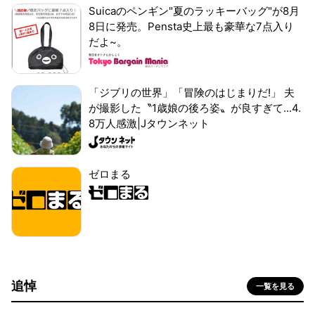
Suicaのペンギン"夏のラッキーバッグ"が8月
8日に発売。Pensta史上最も豪華な7点入り
だよ~。
「ジブリの世界」「冒険のはじまりだ!」 夫
が撮影した〝1歳娘の後ろ姿〟が良すぎて...4.
8万人感激|Jタウンネット
ゼロまる
追悼
一覧を見る