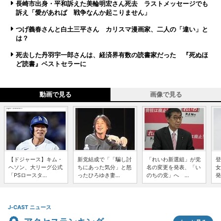
長崎市出身・平和訴えた美輪明宏さん死去 ラストメッセージでも
訴え「愛があれば 戦争なんか起こりません」
つげ義春さんと白土三平さん カリスマ漫画家、二人の「違い」と
は？
死去した丹羽宇一郎さんは、経済界有数の読書家だった 『死ぬほ
ど読書』ベストセラーに
動画で見る
画像で見る
【ドジャース】キム・
新党結成で「「騙し討
「れいわ新選組」が党
登
ヘソン、大リーグ公式
ちにあった気分」と怒
名の変更を発表、「い
女
「PSロースタ...
ったひろゆき妻...
のちの党」へ ...
発
J-CAST ニュース