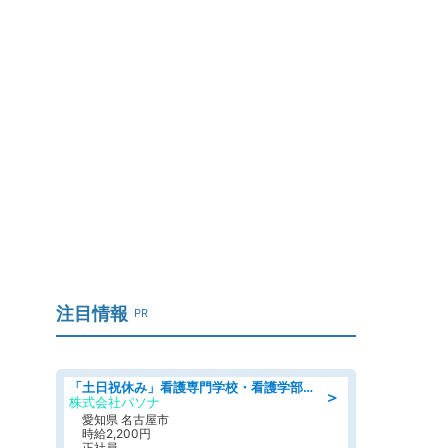
注目情報
PR
「土日祝休み」看護専門学校・看護学部での教員業務/高時給/要資格:保健師、正看護師
＞
株式会社パソナ
愛知県 名古屋市
時給2,200円
正社員