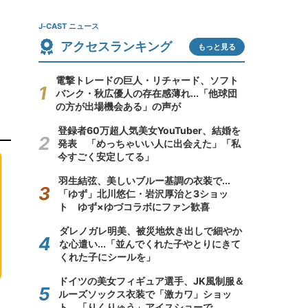
J-CAST ニュース
アクセスランキング
もっと見る
電撃トレードの巨人・リチャード、ソフト
バンク・秋広優人の存在感薄れ...「他球団
の方が出場機会ある」の声が
登録者60万超人気美女YouTuber、結婚を
発表 「めっちゃいい人に出会えた」「私
今すごく安定してる」
羽生結弦、美しいブルー基調の衣装で...
「ゆず」北川悠仁・岩沢厚治と3ショッ
ト ゆず×ゆづコラボにファン歓喜
ダレノガレ明美、被災地炊き出しで細やか
な心遣い...「並んでくれた子やとりにきて
くれた子にシールを」
ドイツの美女フィギュア選手、JK風制服＆
ルーズソックス衣装で「激カワ」ショッ
ト 「りくりゅう」アイスショーで