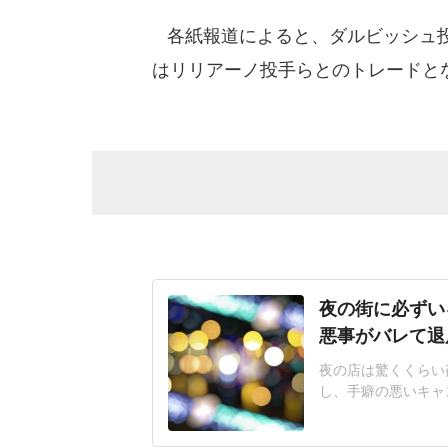
各紙報道によると、ダルビッシュ投
はリリアーノ投手らとのトレードと
夜の街に必ずい
悪事がバレて退
夜の店は驚くくらい
し、手癖の悪いキャ
やコンカフェ、風俗
っ端から他人のモノ