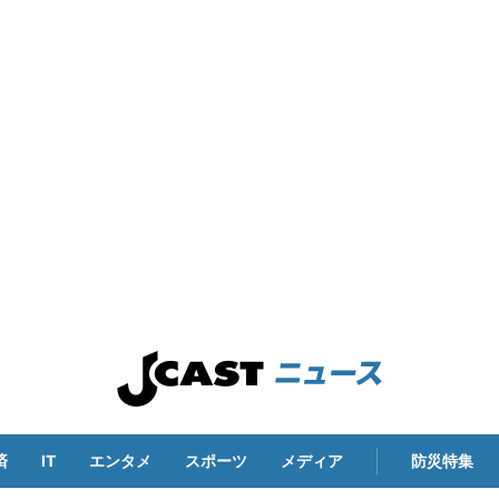
済
IT
エンタメ
スポーツ
メディア
防災特集