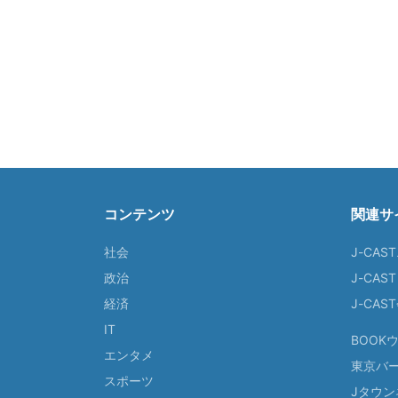
コンテンツ
関連サ
社会
J-CAS
政治
J-CAS
経済
J-CA
IT
BOOK
エンタメ
東京バ
スポーツ
Jタウン