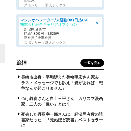
スポンサー：求人ボックス
マシンオペレーター/未経験OK/日払いOK/寮費無料/交替制/20・30・40代活躍中
＞
株式会社綜合キャリアオプション
新潟県 新潟市
時給1,300円～1,625円
正社員 / 派遣社員
スポンサー：求人ボックス
追悼
一覧を見る
長崎市出身・平和訴えた美輪明宏さん死去
ラストメッセージでも訴え「愛があれば 戦
争なんか起こりません」
つげ義春さんと白土三平さん カリスマ漫画
家、二人の「違い」とは？
死去した丹羽宇一郎さんは、経済界有数の読
書家だった 『死ぬほど読書』ベストセラー
に