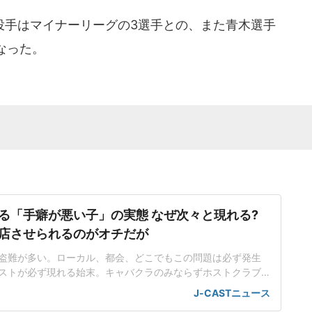
手はマイナーリーグの3選手との、また青木選手
なった。
る「手癖が悪い子」の実態 なぜ次々と現れる?
店させられるのがオチだが
盗難が多い。ローカル、都会、どこでもこの問題は必ず発生
ストが必ず現れる始末。キャバクラのみならずホストクラブ
店など全ジャンルに共通するトラブルだ。素行が悪い人は片
J-CASTニュース
に手を付け、タバコや充電器、ドレスを始めとした仕事道具