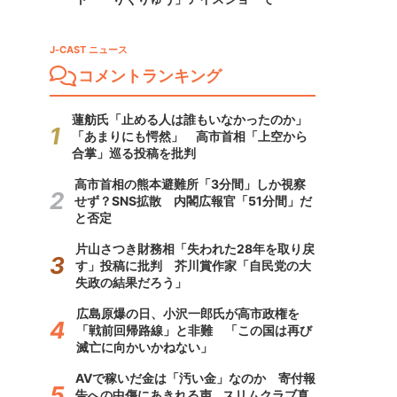
J-CAST ニュース
コメントランキング
蓮舫氏「止める人は誰もいなかったのか」
「あまりにも愕然」 高市首相「上空から
合掌」巡る投稿を批判
高市首相の熊本避難所「3分間」しか視察
せず？SNS拡散 内閣広報官「51分間」だ
と否定
片山さつき財務相「失われた28年を取り戻
す」投稿に批判 芥川賞作家「自民党の大
失政の結果だろう」
広島原爆の日、小沢一郎氏が高市政権を
「戦前回帰路線」と非難 「この国は再び
滅亡に向かいかねない」
AVで稼いだ金は「汚い金」なのか 寄付報
告への中傷にあきれる声...スリムクラブ真