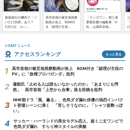
家族旅行の機内で「パ
高市首相の被災地視察
「マンガワン」第三者
コ
パだけ別席」あり？
動画が炎上 BGM付
委報告書の編集者「G
「
5児の父・エハ...
き「総理が主役...
氏」は成田卓哉...
げ
J-CAST ニュース
アクセスランキング
もっと見る
高市首相の被災地視察動画が炎上 BGM付き「総理が主役の
PV」に「政権プロパガンダ」批判
蓮舫氏「止める人は誰もいなかったのか」「あまりにも愕
然」 高市首相「上空から合掌」巡る投稿を批判
NHK朝ドラ「風、薫る」、色気ダダ漏れ俳優の強烈インパク
ト登場シーンに沸く 「苦しそうなのに」「シャツ姿艶っぽ
い」
サッカー・ハーランドの美女モデル恋人、超ミニ丈ワンピで
色気ダダ漏れ すらり神スタイルの美貌