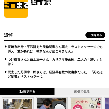
追悼
一覧を見る
長崎市出身・平和訴えた美輪明宏さん死去 ラストメッセージでも
訴え「愛があれば 戦争なんか起こりません」
つげ義春さんと白土三平さん カリスマ漫画家、二人の「違い」と
は？
死去した丹羽宇一郎さんは、経済界有数の読書家だった 『死ぬほ
ど読書』ベストセラーに
動画で見る
画像で見る