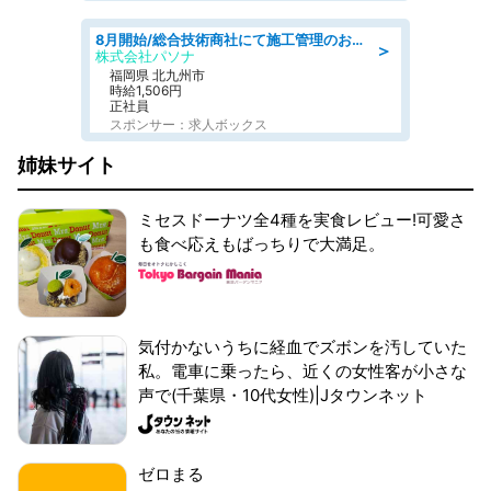
8月開始/総合技術商社にて施工管理のお仕事/即日勤務可/車通勤可/工事・土木施工管理/生産・品質管理
＞
株式会社パソナ
福岡県 北九州市
時給1,506円
正社員
スポンサー：求人ボックス
姉妹サイト
ミセスドーナツ全4種を実食レビュー!可愛さ
も食べ応えもばっちりで大満足。
気付かないうちに経血でズボンを汚していた
私。電車に乗ったら、近くの女性客が小さな
声で(千葉県・10代女性)|Jタウンネット
ゼロまる