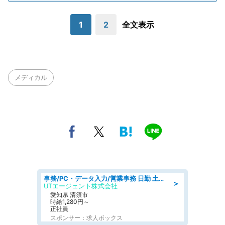
1
2
全文表示
メディカル
事務/PC・データ入力/営業事務 日勤 土日休み 残業少なめ 車通勤OK 総合事務
＞
UTエージェント株式会社
愛知県 清須市
時給1,280円～
正社員
スポンサー：求人ボックス