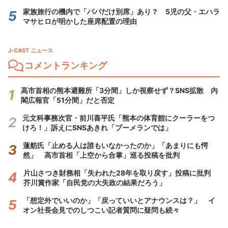
家族旅行の機内で「パパだけ別席」あり？ 5児の父・エハラ
マサヒロが明かした座席配置の理由
J-CAST ニュース
コメントランキング
高市首相の熊本避難所「3分間」しか視察せず？SNS拡散 内
閣広報官「51分間」だと否定
元文科事務次官・前川喜平氏「熊本の体育館にクーラーをつ
けろ！」訴えにSNSあきれ「ブーメランでは」
蓮舫氏「止める人は誰もいなかったのか」「あまりにも愕
然」 高市首相「上空から合掌」巡る投稿を批判
片山さつき財務相「失われた28年を取り戻す」投稿に批判
芥川賞作家「自民党の大失政の結果だろう」
「想定外でいいのか」「戻っていいとアナウンスは？」 イ
オン社長会見でのしつこい記者質問に疑問も続々