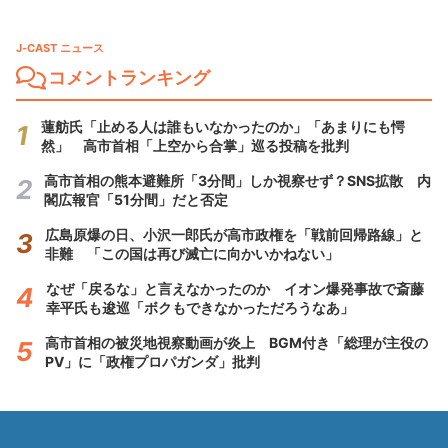
J-CAST ニュース
コメントランキング
蓮舫氏「止める人は誰もいなかったのか」「あまりにも愕
然」 高市首相「上空から合掌」巡る投稿を批判
高市首相の熊本避難所「3分間」しか視察せず？SNS拡散 内
閣広報官「51分間」だと否定
広島原爆の日、小沢一郎氏が高市政権を「戦前回帰路線」と
非難 「この国は再び滅亡に向かいかねない」
なぜ「戻るな」と言えなかったのか イオン爆発事故で斎藤
幸平氏も逡巡「ボクもできなかっただろうなあ」
高市首相の被災地視察動画が炎上 BGM付き「総理が主役の
PV」に「政権プロパガンダ」批判