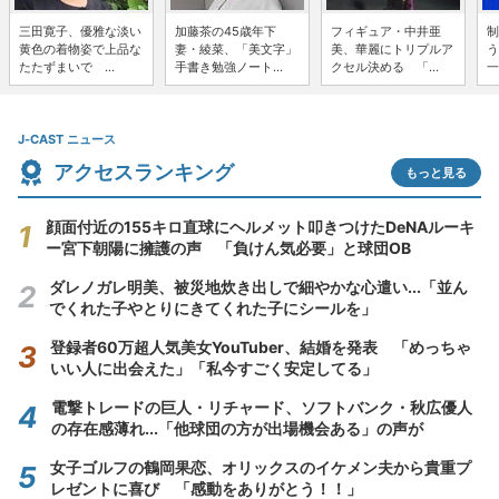
三田寛子、優雅な淡い
加藤茶の45歳年下
フィギュア・中井亜
制
黄色の着物姿で上品な
妻・綾菜、「美文字」
美、華麗にトリプルア
う
たたずまいで ...
手書き勉強ノート...
クセル決める 「...
一
J-CAST ニュース
アクセスランキング
もっと見る
顔面付近の155キロ直球にヘルメット叩きつけたDeNAルーキ
ー宮下朝陽に擁護の声 「負けん気必要」と球団OB
ダレノガレ明美、被災地炊き出しで細やかな心遣い...「並ん
でくれた子やとりにきてくれた子にシールを」
登録者60万超人気美女YouTuber、結婚を発表 「めっちゃ
いい人に出会えた」「私今すごく安定してる」
電撃トレードの巨人・リチャード、ソフトバンク・秋広優人
の存在感薄れ...「他球団の方が出場機会ある」の声が
女子ゴルフの鶴岡果恋、オリックスのイケメン夫から貴重プ
レゼントに喜び 「感動をありがとう！！」