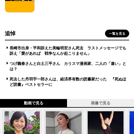
追悼
一覧を見る
長崎市出身・平和訴えた美輪明宏さん死去 ラストメッセージでも
訴え「愛があれば 戦争なんか起こりません」
つげ義春さんと白土三平さん カリスマ漫画家、二人の「違い」と
は？
死去した丹羽宇一郎さんは、経済界有数の読書家だった 『死ぬほ
ど読書』ベストセラーに
動画で見る
画像で見る