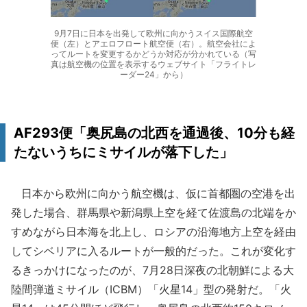
9月7日に日本を出発して欧州に向かうスイス国際航空
便（左）とアエロフロート航空便（右）。航空会社によ
ってルートを変更するかどうか対応が分かれている（写
真は航空機の位置を表示するウェブサイト「フライトレ
ーダー24」から）
AF293便「奥尻島の北西を通過後、10分も経
たないうちにミサイルが落下した」
日本から欧州に向かう航空機は、仮に首都圏の空港を出
発した場合、群馬県や新潟県上空を経て佐渡島の北端をか
すめながら日本海を北上し、ロシアの沿海地方上空を経由
してシベリアに入るルートが一般的だった。これが変化す
るきっかけになったのが、7月28日深夜の北朝鮮による大
陸間弾道ミサイル（ICBM）「火星14」型の発射だ。「火