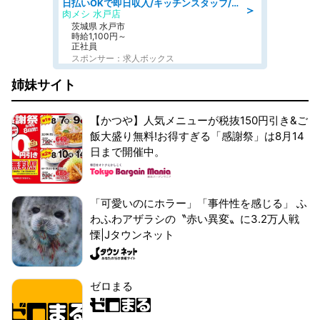
日払いOKで即日収入/キッチンスタッフ/「原付免許必須」デリバリー業務など、自己成長可能な幅広い仕事に挑戦!髪型自由&ピアス・ネイルOK/茨城県/水戸市
＞
肉メシ 水戸店
茨城県 水戸市
時給1,100円～
正社員
スポンサー：求人ボックス
姉妹サイト
【かつや】人気メニューが税抜150円引き&ご
飯大盛り無料!お得すぎる「感謝祭」は8月14
日まで開催中。
「可愛いのにホラー」「事件性を感じる」 ふ
わふわアザラシの〝赤い異変〟に3.2万人戦
慄|Jタウンネット
ゼロまる