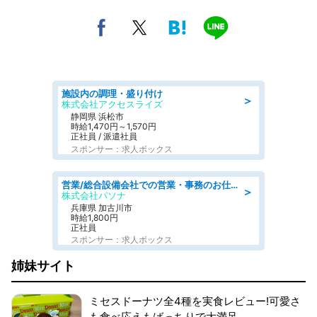
施設内の調理・盛り付け
＞
株式会社アクセスライズ
静岡県 浜松市
時給1,470円～1,570円
正社員 / 派遣社員
スポンサー：求人ボックス
営業/総合設備会社での営業・事務のお仕事/車通勤可/賞与あり/営業/営業事務
＞
株式会社パソナ
兵庫県 加古川市
時給1,800円
正社員
スポンサー：求人ボックス
姉妹サイト
ミセスドーナツ全4種を実食レビュー!可愛さ
も食べ応えもばっちりで大満足。