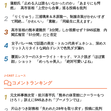
蓮舫氏「止める人は誰もいなかったのか」「あまりにも愕
然」 高市首相「上空から合掌」巡る投稿を批判
「りくりゅう」三浦璃来＆木原龍一、制服衣装がかわいすぎ
て悶絶...「かわいい」「素敵」「同級生に見えます」
高市首相の熊本避難所「3分間」しか視察せず？SNS拡散 内
閣広報官「51分間」だと否定
女子バレーNLで話題の美女・トルコ代表ギュネシュ、深めス
リット入りタイトな純白ドレスで色気ダダ漏れ
覆面レスラーのスターライト・キッド、マスク脱ぎ「ほぼ素
顔」ショット 「めっちゃ美人」「絶対可愛いよね」
J-CAST ニュース
コメントランキング
元文科事務次官・前川喜平氏「熊本の体育館にクーラーをつ
けろ！」訴えにSNSあきれ「ブーメランでは」
片山さつき財務相「失われた28年を取り戻す」投稿に批判