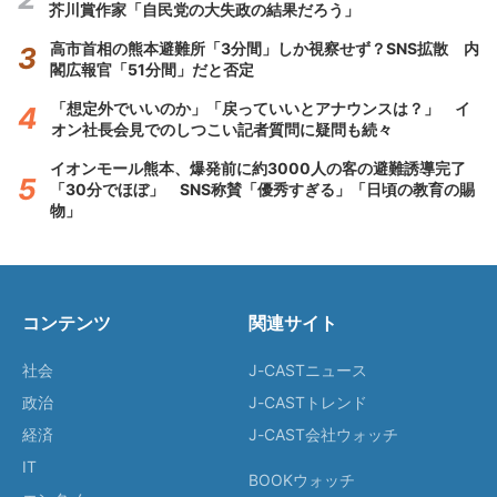
芥川賞作家「自民党の大失政の結果だろう」
高市首相の熊本避難所「3分間」しか視察せず？SNS拡散 内
閣広報官「51分間」だと否定
「想定外でいいのか」「戻っていいとアナウンスは？」 イ
オン社長会見でのしつこい記者質問に疑問も続々
イオンモール熊本、爆発前に約3000人の客の避難誘導完了
「30分でほぼ」 SNS称賛「優秀すぎる」「日頃の教育の賜
物」
コンテンツ
関連サイト
社会
J-CASTニュース
政治
J-CASTトレンド
経済
J-CAST会社ウォッチ
IT
BOOKウォッチ