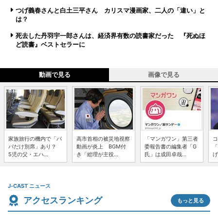
つげ義春さんと白土三平さん カリスマ漫画家、二人の「違い」と
は？
死去した丹羽宇一郎さんは、経済界有数の読書家だった 『死ぬほ
ど読書』ベストセラーに
動画で見る
画像で見る
家族旅行の機内で「パ
高市首相の被災地視察
「マンガワン」第三者
コ
パだけ別席」あり？
動画が炎上 BGM付
委報告書の編集者「G
「
5児の父・エハ...
き「総理が主役...
氏」は成田卓哉...
げ
J-CAST ニュース
アクセスランキング
もっと見る