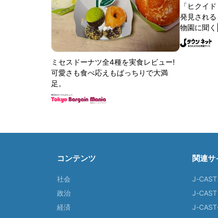
「ヒクイド
発見される 
物園に聞く
ミセスドーナツ全4種を実食レビュー!
可愛さも食べ応えもばっちりで大満
足。
コンテンツ
関連サ
社会
J-CAS
政治
J-CAS
経済
J-CA