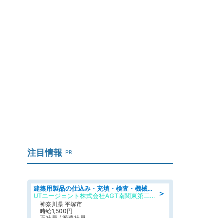
注目情報
PR
建築用製品の仕込み・充填・検査・機械操作/寮完備/日払い/工場・製造
＞
UTエージェント株式会社AGT南関東第二CU
神奈川県 平塚市
時給1,500円
正社員 / 派遣社員