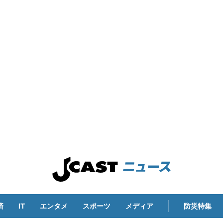
済
IT
エンタメ
スポーツ
メディア
防災特集