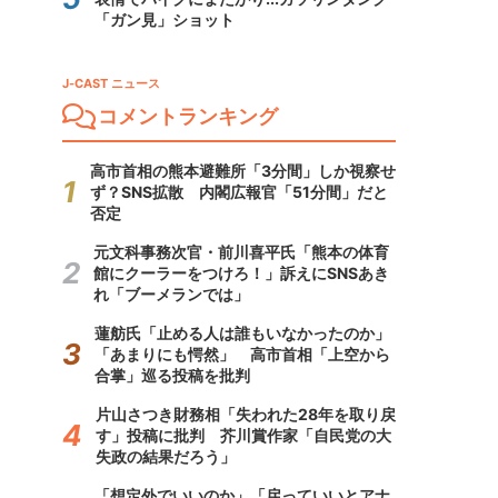
「ガン見」ショット
J-CAST ニュース
コメントランキング
高市首相の熊本避難所「3分間」しか視察せ
ず？SNS拡散 内閣広報官「51分間」だと
否定
元文科事務次官・前川喜平氏「熊本の体育
館にクーラーをつけろ！」訴えにSNSあき
れ「ブーメランでは」
蓮舫氏「止める人は誰もいなかったのか」
「あまりにも愕然」 高市首相「上空から
合掌」巡る投稿を批判
片山さつき財務相「失われた28年を取り戻
す」投稿に批判 芥川賞作家「自民党の大
失政の結果だろう」
「想定外でいいのか」「戻っていいとアナ