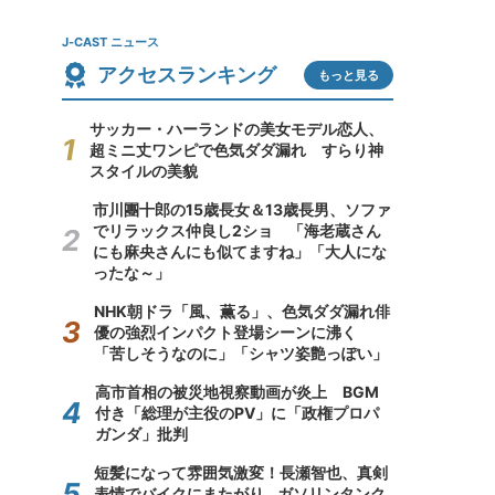
J-CAST ニュース
アクセスランキング
もっと見る
サッカー・ハーランドの美女モデル恋人、
超ミニ丈ワンピで色気ダダ漏れ すらり神
スタイルの美貌
市川團十郎の15歳長女＆13歳長男、ソファ
でリラックス仲良し2ショ 「海老蔵さん
にも麻央さんにも似てますね」「大人にな
ったな～」
NHK朝ドラ「風、薫る」、色気ダダ漏れ俳
優の強烈インパクト登場シーンに沸く
「苦しそうなのに」「シャツ姿艶っぽい」
高市首相の被災地視察動画が炎上 BGM
付き「総理が主役のPV」に「政権プロパ
ガンダ」批判
短髪になって雰囲気激変！長瀬智也、真剣
表情でバイクにまたがり...ガソリンタンク