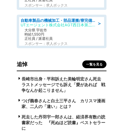
スポンサー：求人ボックス
自動車製品の機械加工・部品運搬/寮完備/日払い/工場・製造
＞
UTエージェント株式会社AGT西日本第二CU
大分県 宇佐市
時給1,550円
正社員 / 派遣社員
スポンサー：求人ボックス
追悼
一覧を見る
長崎市出身・平和訴えた美輪明宏さん死去
ラストメッセージでも訴え「愛があれば 戦
争なんか起こりません」
つげ義春さんと白土三平さん カリスマ漫画
家、二人の「違い」とは？
死去した丹羽宇一郎さんは、経済界有数の読
書家だった 『死ぬほど読書』ベストセラー
に