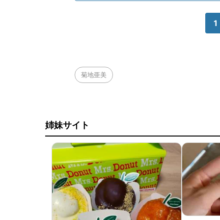
1
菊地亜美
姉妹サイト