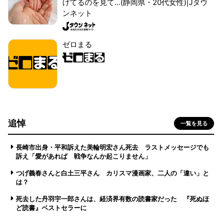
げてるのを見て...(静岡県・20代女性)|Jタウ
ンネット
ゼロまる
追悼
一覧を見る
長崎市出身・平和訴えた美輪明宏さん死去 ラストメッセージでも
訴え「愛があれば 戦争なんか起こりません」
つげ義春さんと白土三平さん カリスマ漫画家、二人の「違い」と
は？
死去した丹羽宇一郎さんは、経済界有数の読書家だった 『死ぬほ
ど読書』ベストセラーに