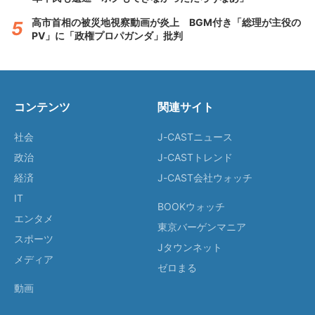
高市首相の被災地視察動画が炎上 BGM付き「総理が主役の
PV」に「政権プロパガンダ」批判
コンテンツ
関連サイト
社会
J-CASTニュース
政治
J-CASTトレンド
経済
J-CAST会社ウォッチ
IT
BOOKウォッチ
エンタメ
東京バーゲンマニア
スポーツ
Jタウンネット
メディア
ゼロまる
動画