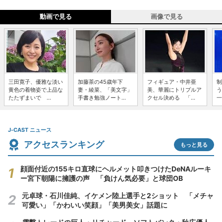
動画で見る
画像で見る
三田寛子、優雅な淡い
加藤茶の45歳年下
フィギュア・中井亜
制
黄色の着物姿で上品な
妻・綾菜、「美文字」
美、華麗にトリプルア
う
たたずまいで ...
手書き勉強ノート...
クセル決める 「...
一
J-CAST ニュース
アクセスランキング
もっと見る
顔面付近の155キロ直球にヘルメット叩きつけたDeNAルーキ
ー宮下朝陽に擁護の声 「負けん気必要」と球団OB
元卓球・石川佳純、イケメン陸上選手と2ショット 「メチャ
可愛い」「かわいい笑顔」「美男美女」話題に