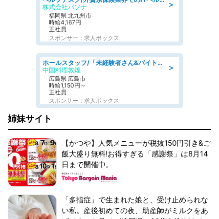
＞
株式会社パソナ
福岡県 北九州市
時給4,167円
正社員
スポンサー：求人ボックス
ホールスタッフ/「未経験者さん&バイトデビューも大歓迎」残業ほぼなし×1日3時間〜勤務OK!フォロー体制も充実/広島県/広島市南区
＞
中国料理敦煌
広島県 広島市
時給1,150円～
正社員
スポンサー：求人ボックス
姉妹サイト
【かつや】人気メニューが税抜150円引き&ご
飯大盛り無料!お得すぎる「感謝祭」は8月14
日まで開催中。
「多指症」で生まれた娘と、受け止められな
い私。産後初めての夜、助産師がミルクをあ