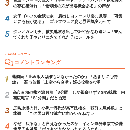
電撃トレードの巨人・リチャード、ソフトバンク・秋広優人
の存在感薄れ...「他球団の方が出場機会ある」の声が
女子ゴルフの金沢志奈、肩出し白ノースリ姿に反響...「可愛
いにも程がある」 ゴルフウェア姿と雰囲気変わって
ダレノガレ明美、被災地炊き出しで細やかな心遣い...「並ん
でくれた子やとりにきてくれた子にシールを」
J-CAST ニュース
コメントランキング
蓮舫氏「止める人は誰もいなかったのか」「あまりにも愕
然」 高市首相「上空から合掌」巡る投稿を批判
高市首相の熊本避難所「3分間」しか視察せず？SNS拡散 内
閣広報官「51分間」だと否定
広島原爆の日、小沢一郎氏が高市政権を「戦前回帰路線」と
非難 「この国は再び滅亡に向かいかねない」
なぜ「戻るな」と言えなかったのか イオン爆発事故で斎藤
幸平氏も逡巡「ボクもできなかっただろうなあ」