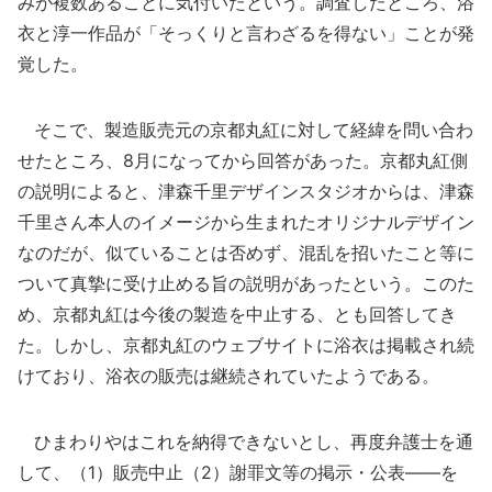
みが複数あることに気付いたという。調査したところ、浴
衣と淳一作品が「そっくりと言わざるを得ない」ことが発
覚した。
そこで、製造販売元の京都丸紅に対して経緯を問い合わ
せたところ、8月になってから回答があった。京都丸紅側
の説明によると、津森千里デザインスタジオからは、津森
千里さん本人のイメージから生まれたオリジナルデザイン
なのだが、似ていることは否めず、混乱を招いたこと等に
ついて真摯に受け止める旨の説明があったという。このた
め、京都丸紅は今後の製造を中止する、とも回答してき
た。しかし、京都丸紅のウェブサイトに浴衣は掲載され続
けており、浴衣の販売は継続されていたようである。
ひまわりやはこれを納得できないとし、再度弁護士を通
して、（1）販売中止（2）謝罪文等の掲示・公表――を