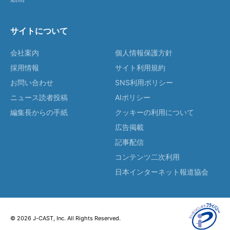
サイトについて
会社案内
個人情報保護方針
採用情報
サイト利用規約
お問い合わせ
SNS利用ポリシー
ニュース読者投稿
AIポリシー
編集長からの手紙
クッキーの利用について
広告掲載
記事配信
コンテンツ二次利用
日本インターネット報道協会
© 2026 J-CAST, Inc. All Rights Reserved.