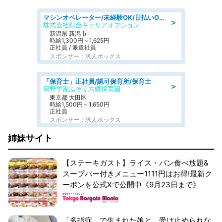
マシンオペレーター/未経験OK/日払いOK/寮費無料/交替制/20・30・40代活躍中
＞
株式会社綜合キャリアオプション
新潟県 新潟市
時給1,300円～1,625円
正社員 / 派遣社員
スポンサー：求人ボックス
「保育士」正社員/認可保育所/保育士
＞
簡野学園ふぞく六郷保育園
東京都 大田区
時給1,500円～1,650円
正社員
スポンサー：求人ボックス
姉妹サイト
【ステーキガスト】ライス・パン食べ放題&
スープバー付きメニュー1111円はお得!最新ク
ーポンを公式Xで公開中《9月23日まで》
「多指症」で生まれた娘と、受け止められな