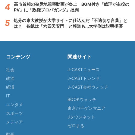
高市首相の被災地視察動画が炎上 BGM付き「総理が主役の
PV」に「政権プロパガンダ」批判
処分の東大教授が大学サイトに仕込んだ「不適切な言葉」と
は？ 各紙は「六四天安門」と報道も...大学側は説明拒否
コンテンツ
関連サイト
社会
J-CASTニュース
政治
J-CASTトレンド
経済
J-CAST会社ウォッチ
IT
BOOKウォッチ
エンタメ
東京バーゲンマニア
スポーツ
Jタウンネット
メディア
ゼロまる
動画