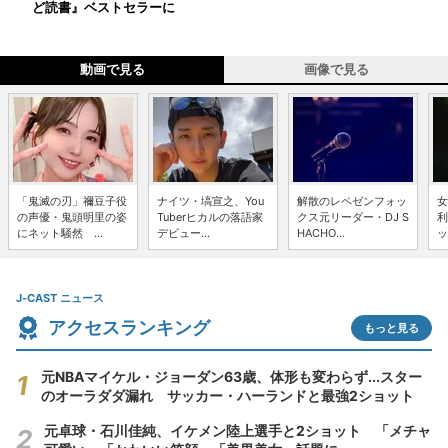
ど読書』ベストセラーに
動画で見る
画像で見る
「鬼滅の刃」禰豆子役
ナイツ・塙宣之、You
解散のレペゼンフォッ
女
の声優・鬼頭明里の姿
Tuberヒカルの落語家
クス元リーダー・DJ S
利
にネット騒然 ...
デビュー...
HACHO...
ッ
J-CAST ニュース
アクセスランキング
もっと見る
元NBAマイケル・ジョーダン63歳、体形も変わらず...スター
のオーラダダ漏れ サッカー・ハーランドと最強2ショット
元卓球・石川佳純、イケメン陸上選手と2ショット 「メチャ