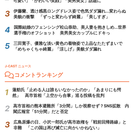
可愛い」「かわいい笑顔」「美男美女」話題に
伊藤蘭、透け感黒ロングドレス姿で色気ダダ漏れ...変わらぬ
美貌の衝撃 「ずっと変わらず綺麗」「美しすぎ」
国際結婚のフェンシング松山恭助、美人妻を抱きしめ...世界
選手権のオフショット 美男美女カップルにドキっ
三田寛子、優雅な淡い黄色の着物姿で上品なたたずまいで
「めちゃくちゃ綺麗」「涼しげ」美貌ダダ漏れ
J-CAST ニュース
コメントランキング
蓮舫氏「止める人は誰もいなかったのか」「あまりにも愕
然」 高市首相「上空から合掌」巡る投稿を批判
高市首相の熊本避難所「3分間」しか視察せず？SNS拡散 内
閣広報官「51分間」だと否定
広島原爆の日、小沢一郎氏が高市政権を「戦前回帰路線」と
非難 「この国は再び滅亡に向かいかねない」