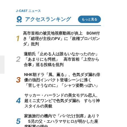
J-CAST ニュース
アクセスランキング
もっと見る
高市首相の被災地視察動画が炎上 BGM付
き「総理が主役のPV」に「政権プロパガン
ダ」批判
蓮舫氏「止める人は誰もいなかったのか」
「あまりにも愕然」 高市首相「上空から
合掌」巡る投稿を批判
NHK朝ドラ「風、薫る」、色気ダダ漏れ俳
優の強烈インパクト登場シーンに沸く
「苦しそうなのに」「シャツ姿艶っぽい」
サッカー・ハーランドの美女モデル恋人、
超ミニ丈ワンピで色気ダダ漏れ すらり神
スタイルの美貌
家族旅行の機内で「パパだけ別席」あり？
5児の父・エハラマサヒロが明かした座
席配置の理由