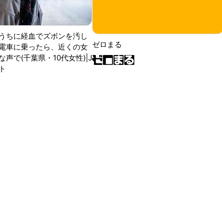
うちに経血でズボンを汚し
ゼロまる
電車に乗ったら、近くの女
声で(千葉県・10代女性)|J
ト