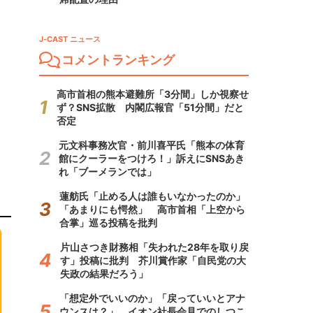
J-CAST ニュース
コメントランキング
高市首相の熊本避難所「3分間」しか視察せ
ず？SNS拡散 内閣広報官「51分間」だと
否定
元文科事務次官・前川喜平氏「熊本の体育
館にクーラーをつけろ！」訴えにSNSあき
れ「ブーメランでは」
蓮舫氏「止める人は誰もいなかったのか」
「あまりにも愕然」 高市首相「上空から
合掌」巡る投稿を批判
片山さつき財務相「失われた28年を取り戻
す」投稿に批判 芥川賞作家「自民党の大
失政の結果だろう」
「想定外でいいのか」「戻っていいとアナ
ウンスは？」 イオン社長会見でのしつこ