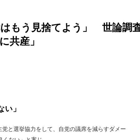
党はもう見捨てよう」 世論調
に共産」
ない」
党と選挙協力をして、自党の議席を減らすダメー
良くない」と案じ、