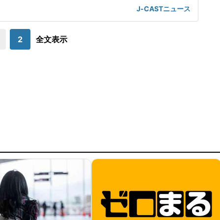
わずか「3分間」しか滞在しなかったという情報が拡散してい
J-CASTニュース
閣広報官の公式Xアカウントは4日、事実と全く異なる情報が
たうえで、滞在時間は「51分間」だったと否定した。氷川中
学校の滞在時間が「3分間」だと
2
全文表示