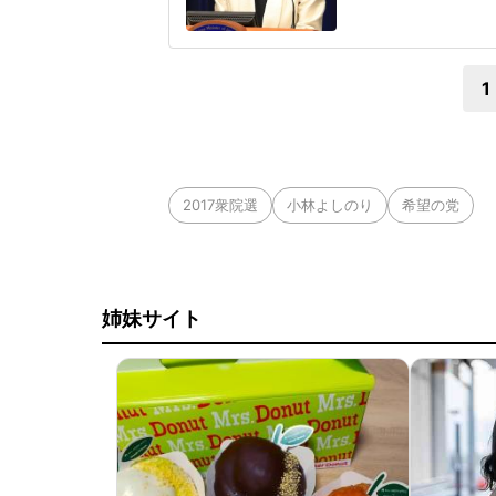
上では、高市氏が
る。これに対し、内
流れていると言及し
1
2017衆院選
小林よしのり
希望の党
姉妹サイト