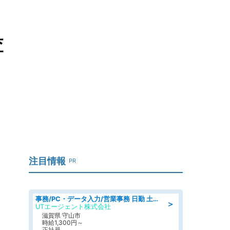
査
注目情報
PR
事務/PC・データ入力/営業事務 日勤 土日休み 船舶用のエンジンを扱う会社 総合事務
＞
UTエージェント株式会社
滋賀県 守山市
時給1,300円～
正社員