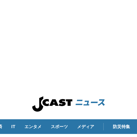
済
IT
エンタメ
スポーツ
メディア
防災特集