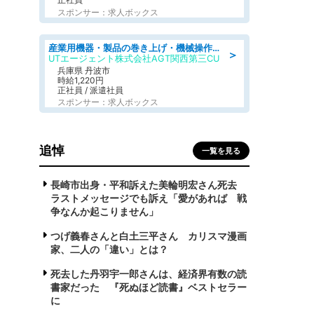
スポンサー：求人ボックス
産業用機器・製品の巻き上げ・機械操作・材料補充/寮完備/日勤/日払い/工場・製造
＞
UTエージェント株式会社AGT関西第三CU
兵庫県 丹波市
時給1,220円
正社員 / 派遣社員
スポンサー：求人ボックス
追悼
一覧を見る
長崎市出身・平和訴えた美輪明宏さん死去
ラストメッセージでも訴え「愛があれば 戦
争なんか起こりません」
つげ義春さんと白土三平さん カリスマ漫画
家、二人の「違い」とは？
死去した丹羽宇一郎さんは、経済界有数の読
書家だった 『死ぬほど読書』ベストセラー
に