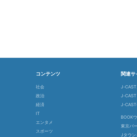
コンテンツ
関連サ
社会
J-CAS
政治
J-CAS
経済
J-CA
IT
BOOK
エンタメ
東京バ
スポーツ
Jタウン