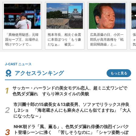
「異物使用疑惑」元韓
熊本市長、相次ぐ余震
広島原爆の日、小沢一
張
国セーブ王、出場停止
に本音ぽつり「もう嫌
郎氏が高市政権を「戦
ォ
明けマウンドで...
だなぁ」 被災...
前回帰路線」と...
気
J-CAST ニュース
アクセスランキング
もっと見る
サッカー・ハーランドの美女モデル恋人、超ミニ丈ワンピで
色気ダダ漏れ すらり神スタイルの美貌
市川團十郎の15歳長女＆13歳長男、ソファでリラックス仲良
し2ショ 「海老蔵さんにも麻央さんにも似てますね」「大人
になったな～」
NHK朝ドラ「風、薫る」、色気ダダ漏れ俳優の強烈インパク
ト登場シーンに沸く 「苦しそうなのに」「シャツ姿艶っぽ