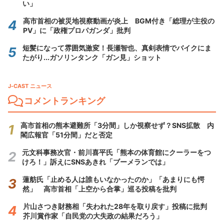
い」
高市首相の被災地視察動画が炎上 BGM付き「総理が主役の
PV」に「政権プロパガンダ」批判
短髪になって雰囲気激変！長瀬智也、真剣表情でバイクにま
たがり...ガソリンタンク「ガン見」ショット
J-CAST ニュース
コメントランキング
高市首相の熊本避難所「3分間」しか視察せず？SNS拡散 内
閣広報官「51分間」だと否定
元文科事務次官・前川喜平氏「熊本の体育館にクーラーをつ
けろ！」訴えにSNSあきれ「ブーメランでは」
蓮舫氏「止める人は誰もいなかったのか」「あまりにも愕
然」 高市首相「上空から合掌」巡る投稿を批判
片山さつき財務相「失われた28年を取り戻す」投稿に批判
芥川賞作家「自民党の大失政の結果だろう」