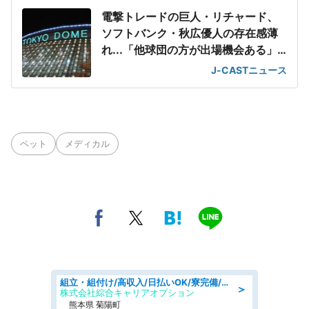
電撃トレードの巨人・リチャード、
ソフトバンク・秋広優人の存在感薄
れ...「他球団の方が出場機会ある」
の声が
J-CASTニュース
ペット
メディカル
組立・組付け/高収入/日払いOK/寮完備/交替制/20・30・40代活躍中
＞
株式会社綜合キャリアオプション
熊本県 菊陽町