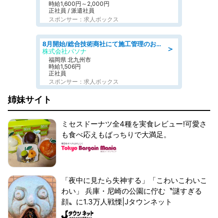
時給1,600円～2,000円
正社員 / 派遣社員
スポンサー：求人ボックス
8月開始/総合技術商社にて施工管理のお仕事/即日勤務可/車通勤可/工事・土木施工管理/生産・品質管理
＞
株式会社パソナ
福岡県 北九州市
時給1,506円
正社員
スポンサー：求人ボックス
姉妹サイト
ミセスドーナツ全4種を実食レビュー!可愛さ
も食べ応えもばっちりで大満足。
「夜中に見たら失神する」「こわいこわいこ
わい」 兵庫・尼崎の公園に佇む〝謎すぎる
顔〟に1.3万人戦慄|Jタウンネット