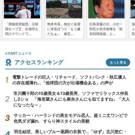
「異物使用疑惑」元韓
熊本市長、相次ぐ余震
広島原爆の日、小沢一
張
国セーブ王、出場停止
に本音ぽつり「もう嫌
郎氏が高市政権を「戦
ォ
明けマウンドで...
だなぁ」 被災...
前回帰路線」と...
気
J-CAST ニュース
アクセスランキング
もっと見る
電撃トレードの巨人・リチャード、ソフトバンク・秋広優人
の存在感薄れ...「他球団の方が出場機会ある」の声が
市川團十郎の15歳長女＆13歳長男、ソファでリラックス仲良
し2ショ 「海老蔵さんにも麻央さんにも似てますね」「大人
になったな～」
サッカー・ハーランドの美女モデル恋人、超ミニ丈ワンピで
色気ダダ漏れ すらり神スタイルの美貌
羽生結弦、美しいブルー基調の衣装で...「ゆず」北川悠仁・