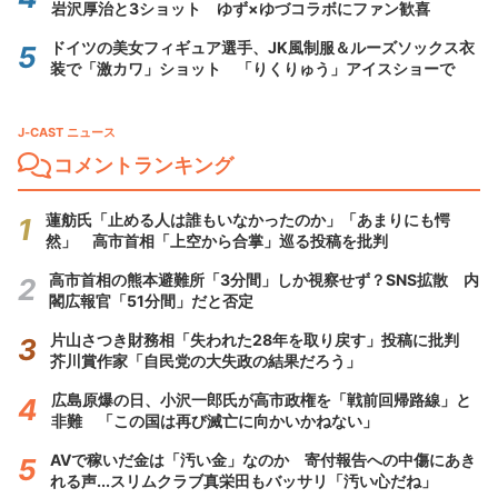
岩沢厚治と3ショット ゆず×ゆづコラボにファン歓喜
ドイツの美女フィギュア選手、JK風制服＆ルーズソックス衣
装で「激カワ」ショット 「りくりゅう」アイスショーで
J-CAST ニュース
コメントランキング
蓮舫氏「止める人は誰もいなかったのか」「あまりにも愕
然」 高市首相「上空から合掌」巡る投稿を批判
高市首相の熊本避難所「3分間」しか視察せず？SNS拡散 内
閣広報官「51分間」だと否定
片山さつき財務相「失われた28年を取り戻す」投稿に批判
芥川賞作家「自民党の大失政の結果だろう」
広島原爆の日、小沢一郎氏が高市政権を「戦前回帰路線」と
非難 「この国は再び滅亡に向かいかねない」
AVで稼いだ金は「汚い金」なのか 寄付報告への中傷にあき
れる声...スリムクラブ真栄田もバッサリ「汚い心だね」