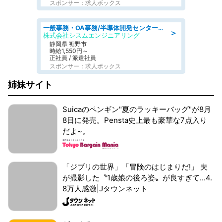
スポンサー：求人ボックス
一般事務・OA事務/半導体開発センター内で事務&軽作業スタッフ、募集
＞
株式会社シスムエンジニアリング
静岡県 裾野市
時給1,550円～
正社員 / 派遣社員
スポンサー：求人ボックス
姉妹サイト
Suicaのペンギン"夏のラッキーバッグ"が8月
8日に発売。Pensta史上最も豪華な7点入り
だよ~。
「ジブリの世界」「冒険のはじまりだ!」 夫
が撮影した〝1歳娘の後ろ姿〟が良すぎて...4.
8万人感激|Jタウンネット