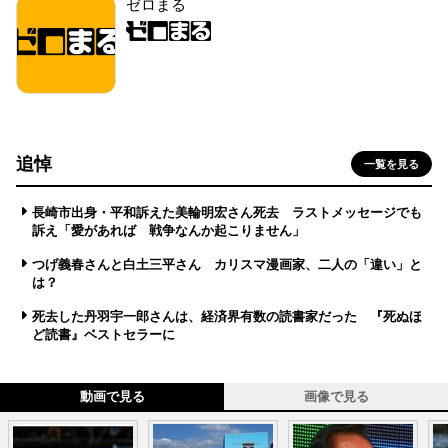
ゼロまる
追悼
一覧を見る
長崎市出身・平和訴えた美輪明宏さん死去 ラストメッセージでも
訴え「愛があれば 戦争なんか起こりません」
つげ義春さんと白土三平さん カリスマ漫画家、二人の「違い」と
は？
死去した丹羽宇一郎さんは、経済界有数の読書家だった 『死ぬほ
ど読書』ベストセラーに
動画で見る
画像で見る