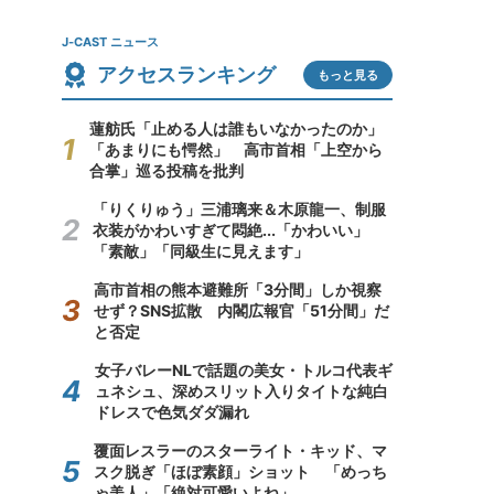
J-CAST ニュース
アクセスランキング
もっと見る
蓮舫氏「止める人は誰もいなかったのか」
「あまりにも愕然」 高市首相「上空から
合掌」巡る投稿を批判
「りくりゅう」三浦璃来＆木原龍一、制服
衣装がかわいすぎて悶絶...「かわいい」
「素敵」「同級生に見えます」
高市首相の熊本避難所「3分間」しか視察
せず？SNS拡散 内閣広報官「51分間」だ
と否定
女子バレーNLで話題の美女・トルコ代表ギ
ュネシュ、深めスリット入りタイトな純白
ドレスで色気ダダ漏れ
覆面レスラーのスターライト・キッド、マ
スク脱ぎ「ほぼ素顔」ショット 「めっち
ゃ美人」「絶対可愛いよね」