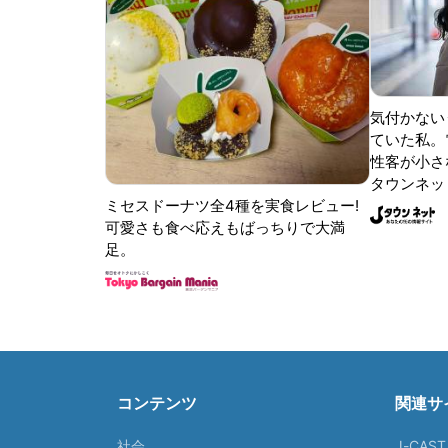
気付かない
ていた私。
性客が小さな
タウンネッ
ミセスドーナツ全4種を実食レビュー!
可愛さも食べ応えもばっちりで大満
足。
コンテンツ
関連サ
社会
J-CAS