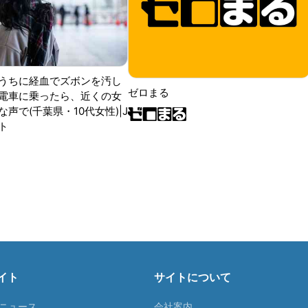
うちに経血でズボンを汚し
ゼロまる
電車に乗ったら、近くの女
声で(千葉県・10代女性)|J
ト
イト
サイトについて
Tニュース
会社案内