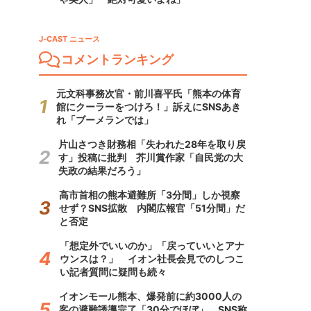
J-CAST ニュース
コメントランキング
元文科事務次官・前川喜平氏「熊本の体育
館にクーラーをつけろ！」訴えにSNSあき
れ「ブーメランでは」
片山さつき財務相「失われた28年を取り戻
す」投稿に批判 芥川賞作家「自民党の大
失政の結果だろう」
高市首相の熊本避難所「3分間」しか視察
せず？SNS拡散 内閣広報官「51分間」だ
と否定
「想定外でいいのか」「戻っていいとアナ
ウンスは？」 イオン社長会見でのしつこ
い記者質問に疑問も続々
イオンモール熊本、爆発前に約3000人の
客の避難誘導完了「30分でほぼ」 SNS称