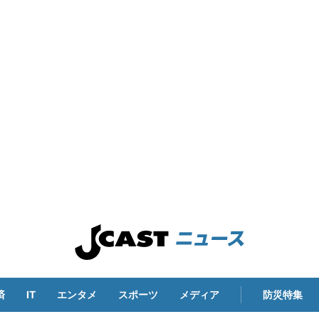
済
IT
エンタメ
スポーツ
メディア
防災特集