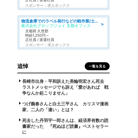
スポンサー：求人ボックス
物流倉庫でのラベル発行などの軽作業/土日祝休/残業なし/車通勤OK/交通費支給
＞
株式会社グロップジョイ 京都オフィス
京都府 久世郡
時給1,250円～
正社員 / 派遣社員
スポンサー：求人ボックス
追悼
一覧を見る
長崎市出身・平和訴えた美輪明宏さん死去
ラストメッセージでも訴え「愛があれば 戦
争なんか起こりません」
つげ義春さんと白土三平さん カリスマ漫画
家、二人の「違い」とは？
死去した丹羽宇一郎さんは、経済界有数の読
書家だった 『死ぬほど読書』ベストセラー
に