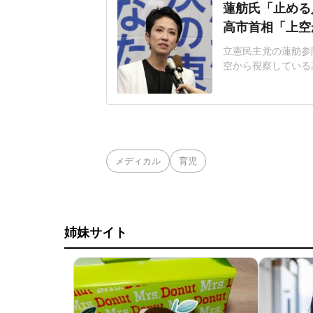
蓮舫氏「止める
高市首相「上空
立憲民主党の蓮舫参
空から視察している
カウントが投稿した
た。「どんな寄り添
を観測した熊本地震
被災した「イオンモ
メディカル
育児
姉妹サイト