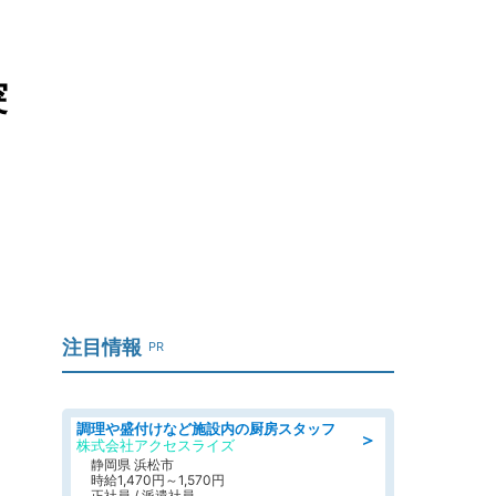
突
注目情報
PR
調理や盛付けなど施設内の厨房スタッフ
＞
株式会社アクセスライズ
静岡県 浜松市
時給1,470円～1,570円
正社員 / 派遣社員