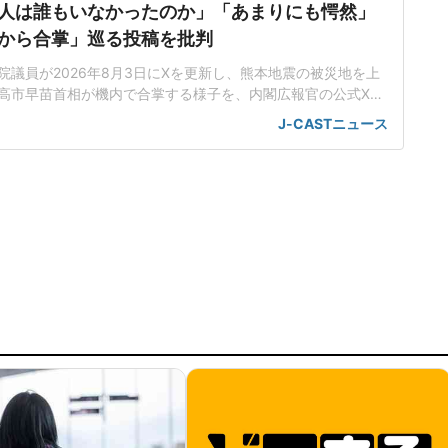
人は誰もいなかったのか」「あまりにも愕然」
から合掌」巡る投稿を批判
院議員が2026年8月3日にXを更新し、熊本地震の被災地を上
高市早苗首相が機内で合掌する様子を、内閣広報官の公式Xア
ことに対し、「あまりにも愕然としています」などと批判し
J-CASTニュース
った支援を行おうとしているのか」高市氏は3日、最大震度7
の被災地を視察した。自衛隊のヘリコプターに乗り、地震で
ール熊本」や