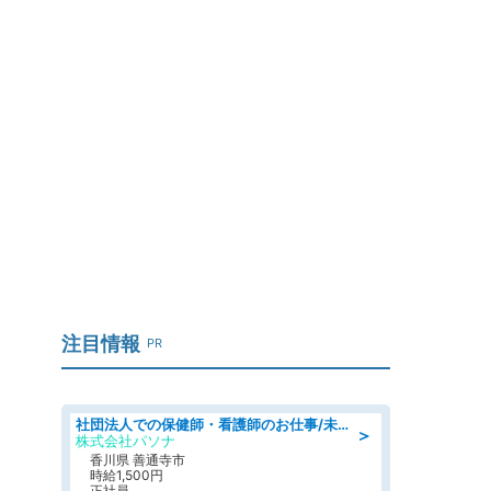
注目情報
PR
社団法人での保健師・看護師のお仕事/未経験OK/要資格:普通免許、保健師、正看護師
＞
株式会社パソナ
香川県 善通寺市
時給1,500円
正社員