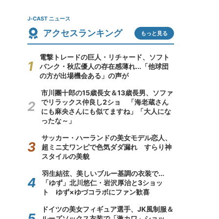
J-CAST ニュース
アクセスランキング
もっと見る
電撃トレードの巨人・リチャード、ソフト
バンク・秋広優人の存在感薄れ...「他球団
の方が出場機会ある」の声が
市川團十郎の15歳長女＆13歳長男、ソファ
でリラックス仲良し2ショ 「海老蔵さん
にも麻央さんにも似てますね」「大人にな
ったな～」
サッカー・ハーランドの美女モデル恋人、
超ミニ丈ワンピで色気ダダ漏れ すらり神
スタイルの美貌
羽生結弦、美しいブルー基調の衣装で...
「ゆず」北川悠仁・岩沢厚治と3ショッ
ト ゆず×ゆづコラボにファン歓喜
ドイツの美女フィギュア選手、JK風制服＆
ルーズソックス衣装で「激カワ」ショッ