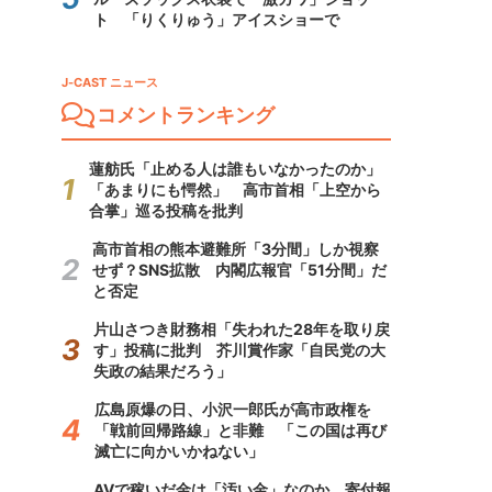
ト 「りくりゅう」アイスショーで
J-CAST ニュース
コメントランキング
蓮舫氏「止める人は誰もいなかったのか」
「あまりにも愕然」 高市首相「上空から
合掌」巡る投稿を批判
高市首相の熊本避難所「3分間」しか視察
せず？SNS拡散 内閣広報官「51分間」だ
と否定
片山さつき財務相「失われた28年を取り戻
す」投稿に批判 芥川賞作家「自民党の大
失政の結果だろう」
広島原爆の日、小沢一郎氏が高市政権を
「戦前回帰路線」と非難 「この国は再び
滅亡に向かいかねない」
AVで稼いだ金は「汚い金」なのか 寄付報