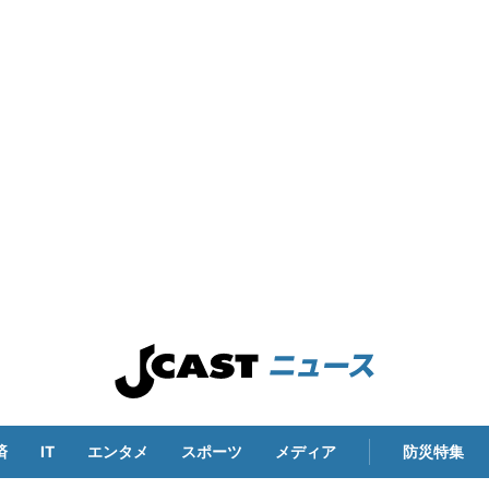
済
IT
エンタメ
スポーツ
メディア
防災特集