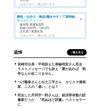
スポンサー：求人ボックス
梱包・仕分け・検品/働きやすくて高時給の仕分け作業長期休暇充実/残業なし
＞
株式会社オオミヤ
岐阜県 美濃加茂市
時給1,450円～1,813円
正社員 / 派遣社員
スポンサー：求人ボックス
追悼
一覧を見る
長崎市出身・平和訴えた美輪明宏さん死去
ラストメッセージでも訴え「愛があれば 戦
争なんか起こりません」
つげ義春さんと白土三平さん カリスマ漫画
家、二人の「違い」とは？
死去した丹羽宇一郎さんは、経済界有数の読
書家だった 『死ぬほど読書』ベストセラー
に