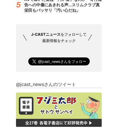
告への中傷にあきれる声...スリムクラブ真
栄田もバッサリ「汚い心だね」
J-CASTニュース
をフォローして
最新情報をチェック
@jcast_newsさんのツイート