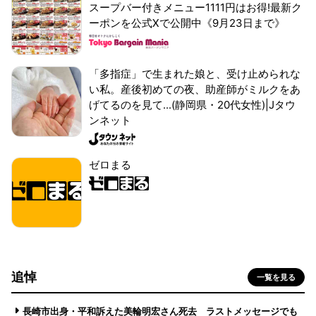
スープバー付きメニュー1111円はお得!最新ク
ーポンを公式Xで公開中《9月23日まで》
「多指症」で生まれた娘と、受け止められな
い私。産後初めての夜、助産師がミルクをあ
げてるのを見て...(静岡県・20代女性)|Jタウ
ンネット
ゼロまる
追悼
一覧を見る
長崎市出身・平和訴えた美輪明宏さん死去 ラストメッセージでも