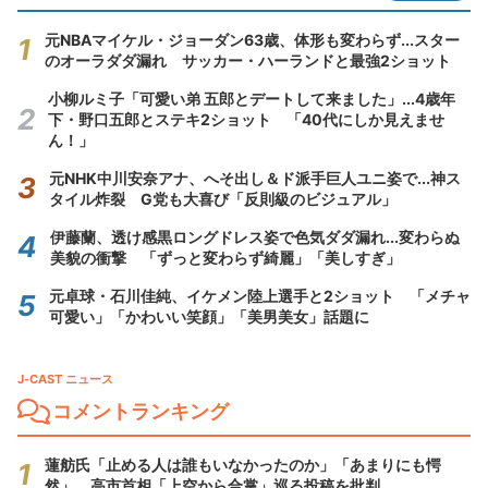
元NBAマイケル・ジョーダン63歳、体形も変わらず...スター
のオーラダダ漏れ サッカー・ハーランドと最強2ショット
小柳ルミ子「可愛い弟 五郎とデートして来ました」...4歳年
下・野口五郎とステキ2ショット 「40代にしか見えませ
ん！」
元NHK中川安奈アナ、へそ出し＆ド派手巨人ユニ姿で...神ス
タイル炸裂 G党も大喜び「反則級のビジュアル」
伊藤蘭、透け感黒ロングドレス姿で色気ダダ漏れ...変わらぬ
美貌の衝撃 「ずっと変わらず綺麗」「美しすぎ」
元卓球・石川佳純、イケメン陸上選手と2ショット 「メチャ
可愛い」「かわいい笑顔」「美男美女」話題に
J-CAST ニュース
コメントランキング
蓮舫氏「止める人は誰もいなかったのか」「あまりにも愕
然」 高市首相「上空から合掌」巡る投稿を批判