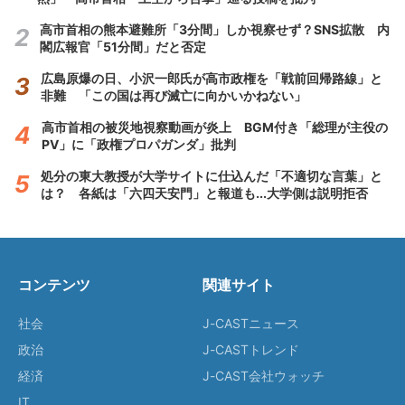
高市首相の熊本避難所「3分間」しか視察せず？SNS拡散 内
閣広報官「51分間」だと否定
広島原爆の日、小沢一郎氏が高市政権を「戦前回帰路線」と
非難 「この国は再び滅亡に向かいかねない」
高市首相の被災地視察動画が炎上 BGM付き「総理が主役の
PV」に「政権プロパガンダ」批判
処分の東大教授が大学サイトに仕込んだ「不適切な言葉」と
は？ 各紙は「六四天安門」と報道も...大学側は説明拒否
コンテンツ
関連サイト
社会
J-CASTニュース
政治
J-CASTトレンド
経済
J-CAST会社ウォッチ
IT