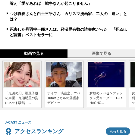
訴え「愛があれば 戦争なんか起こりません」
つげ義春さんと白土三平さん カリスマ漫画家、二人の「違い」と
は？
死去した丹羽宇一郎さんは、経済界有数の読書家だった 『死ぬほ
ど読書』ベストセラーに
動画で見る
画像で見る
「鬼滅の刃」禰豆子役
ナイツ・塙宣之、You
解散のレペゼンフォッ
女
の声優・鬼頭明里の姿
Tuberヒカルの落語家
クス元リーダー・DJ S
利
にネット騒然 ...
デビュー...
HACHO...
ッ
J-CAST ニュース
アクセスランキング
もっと見る