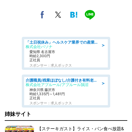
「土日祝休み」ヘルスケア業界での産業保健師業務/看護師/高時給/未経験OK/要資格:正看護師
＞
株式会社パソナ
愛知県 名古屋市
時給2,300円
正社員
スポンサー：求人ボックス
介護職員/残業ほぼなし/介護付き有料老人ホームの介護士/夜勤専従
＞
株式会社アプルール/アプルール鵠沼
神奈川県 藤沢市
時給1,335円～1,481円
正社員
スポンサー：求人ボックス
姉妹サイト
【ステーキガスト】ライス・パン食べ放題&