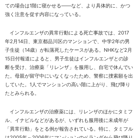
ての場合は1階に寝かせる――など、より具体的に、かつ
強く注意を促す内容になっている。
インフルエンザの異常行動による死亡事故では、2017
年2月14日、東京都品川区のマンションで、中学2年の男
子生徒（14歳）が転落死したケースがある。NHKなど2月
15日付報道によると、男子生徒はインフルエンザとの診
断を受け、治療薬「リレンザ」を服用し、自宅で休んでい
た。母親が留守中にいなくなったため、警察に捜索願を出
していた。1人でマンションの高い階に上がり、飛び降り
たとみられる。
インフルエンザの治療薬には、リレンザのほかにタミフ
ル、イナビルなどがあるが、いずれも服用後に未成年が
「異常行動」をとる例が報告されている。特に、タミフル
は2005年～2006年にマンションのベランダから飛び降り