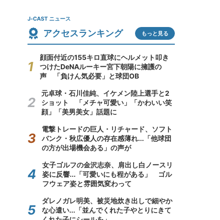
J-CAST ニュース
アクセスランキング
もっと見る
顔面付近の155キロ直球にヘルメット叩き
つけたDeNAルーキー宮下朝陽に擁護の
声 「負けん気必要」と球団OB
元卓球・石川佳純、イケメン陸上選手と2
ショット 「メチャ可愛い」「かわいい笑
顔」「美男美女」話題に
電撃トレードの巨人・リチャード、ソフト
バンク・秋広優人の存在感薄れ...「他球団
の方が出場機会ある」の声が
女子ゴルフの金沢志奈、肩出し白ノースリ
姿に反響...「可愛いにも程がある」 ゴル
フウェア姿と雰囲気変わって
ダレノガレ明美、被災地炊き出しで細やか
な心遣い...「並んでくれた子やとりにきて
くれた子にシールを」