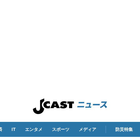
済
IT
エンタメ
スポーツ
メディア
防災特集