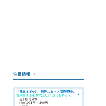
注目情報
PR
「残業ほぼなし」調理スタッフ/調理師免許必須/正職員/日勤のみ/介護付き有料老人ホーム/社会保障完備
＞
群馬郵便逓送 株式会社/介護付有料老人ホーム ふる里
栃木県 足利市
時給1,073円～1,100円
正社員