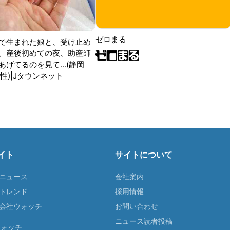
ゼロまる
で生まれた娘と、受け止め
。産後初めての夜、助産師
げてるのを見て...(静岡
性)|Jタウンネット
イト
サイトについて
Tニュース
会社案内
Tトレンド
採用情報
ST会社ウォッチ
お問い合わせ
ニュース読者投稿
ウォッチ