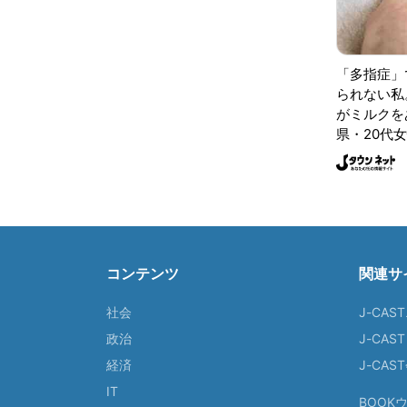
「多指症」
られない私
がミルクをあ
県・20代女
コンテンツ
関連サ
社会
J-CAS
政治
J-CAS
経済
J-CA
IT
BOOK