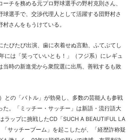
コーチを務める元プロ野球選手の野村克則さん、
野球選手で、交渉代理人として活躍する団野村さ
野村さんをもうけている。
にたびたび出演、歯に衣着せぬ言動、ふてぶてし
6年には「笑っていいとも！」（フジ系）にレギュ
は当時の新進党から衆院選に出馬、善戦するも敗
9）との「バトル」が勃発し、多数の芸能人も参戦
った。「ミッチー・サッチー」は新語・流行語大
プに挑戦したCD「SUCH A BEAUTIFUL LA
と、「サッチーブーム」を起こしたが、「経歴詐称疑