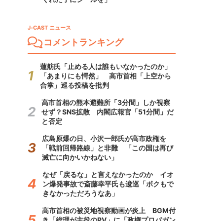
J-CAST ニュース
コメントランキング
蓮舫氏「止める人は誰もいなかったのか」
「あまりにも愕然」 高市首相「上空から
合掌」巡る投稿を批判
高市首相の熊本避難所「3分間」しか視察
せず？SNS拡散 内閣広報官「51分間」だ
と否定
広島原爆の日、小沢一郎氏が高市政権を
「戦前回帰路線」と非難 「この国は再び
滅亡に向かいかねない」
なぜ「戻るな」と言えなかったのか イオ
ン爆発事故で斎藤幸平氏も逡巡「ボクもで
きなかっただろうなあ」
高市首相の被災地視察動画が炎上 BGM付
き「総理が主役のPV」に「政権プロパガン