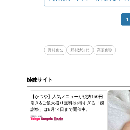
1
野村克也
野村沙知代
高須克弥
姉妹サイト
【かつや】人気メニューが税抜150円
引き&ご飯大盛り無料!お得すぎる「感
謝祭」は8月14日まで開催中。