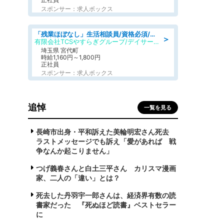
スポンサー：求人ボックス
「残業ほぼなし」生活相談員/資格必須/正職員/日勤のみ/デイサービス
＞
有限会社TCSやすらぎグループ/デイサービスやすらぎ
埼玉県 宮代町
時給1,160円～1,800円
正社員
スポンサー：求人ボックス
追悼
一覧を見る
長崎市出身・平和訴えた美輪明宏さん死去
ラストメッセージでも訴え「愛があれば 戦
争なんか起こりません」
つげ義春さんと白土三平さん カリスマ漫画
家、二人の「違い」とは？
死去した丹羽宇一郎さんは、経済界有数の読
書家だった 『死ぬほど読書』ベストセラー
に