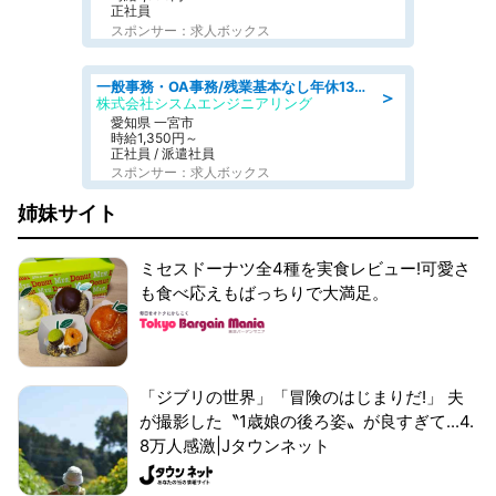
正社員
スポンサー：求人ボックス
一般事務・OA事務/残業基本なし年休130日社保完備の一般・調達事務
＞
株式会社シスムエンジニアリング
愛知県 一宮市
時給1,350円～
正社員 / 派遣社員
スポンサー：求人ボックス
姉妹サイト
ミセスドーナツ全4種を実食レビュー!可愛さ
も食べ応えもばっちりで大満足。
「ジブリの世界」「冒険のはじまりだ!」 夫
が撮影した〝1歳娘の後ろ姿〟が良すぎて...4.
8万人感激|Jタウンネット