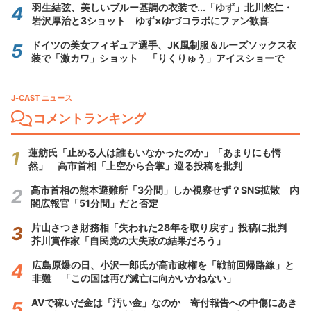
羽生結弦、美しいブルー基調の衣装で...「ゆず」北川悠仁・
岩沢厚治と3ショット ゆず×ゆづコラボにファン歓喜
ドイツの美女フィギュア選手、JK風制服＆ルーズソックス衣
装で「激カワ」ショット 「りくりゅう」アイスショーで
J-CAST ニュース
コメントランキング
蓮舫氏「止める人は誰もいなかったのか」「あまりにも愕
然」 高市首相「上空から合掌」巡る投稿を批判
高市首相の熊本避難所「3分間」しか視察せず？SNS拡散 内
閣広報官「51分間」だと否定
片山さつき財務相「失われた28年を取り戻す」投稿に批判
芥川賞作家「自民党の大失政の結果だろう」
広島原爆の日、小沢一郎氏が高市政権を「戦前回帰路線」と
非難 「この国は再び滅亡に向かいかねない」
AVで稼いだ金は「汚い金」なのか 寄付報告への中傷にあき