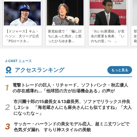
【ドジャース】キム・
新党結成で「「騙し討
「れいわ新選組」が党
登
ヘソン、大リーグ公式
ちにあった気分」と怒
名の変更を発表、「い
女
「PSロースタ...
ったひろゆき妻...
のちの党」へ ...
発
J-CAST ニュース
アクセスランキング
もっと見る
電撃トレードの巨人・リチャード、ソフトバンク・秋広優人
の存在感薄れ...「他球団の方が出場機会ある」の声が
市川團十郎の15歳長女＆13歳長男、ソファでリラックス仲良
し2ショ 「海老蔵さんにも麻央さんにも似てますね」「大人
になったな～」
サッカー・ハーランドの美女モデル恋人、超ミニ丈ワンピで
色気ダダ漏れ すらり神スタイルの美貌