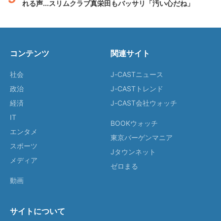
れる声...スリムクラブ真栄田もバッサリ「汚い心だね」
コンテンツ
関連サイト
社会
J-CASTニュース
政治
J-CASTトレンド
経済
J-CAST会社ウォッチ
IT
BOOKウォッチ
エンタメ
東京バーゲンマニア
スポーツ
Jタウンネット
メディア
ゼロまる
動画
サイトについて