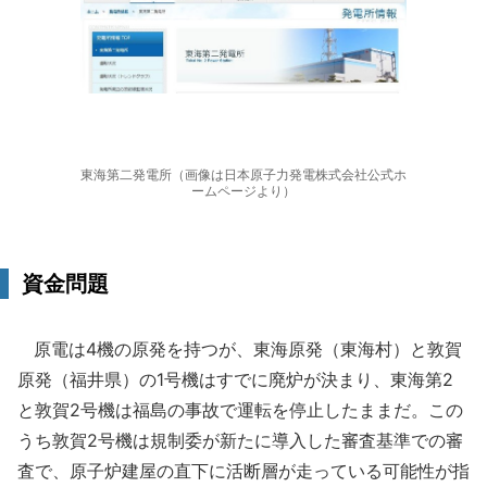
東海第二発電所（画像は日本原子力発電株式会社公式ホ
ームページより）
資金問題
原電は4機の原発を持つが、東海原発（東海村）と敦賀
原発（福井県）の1号機はすでに廃炉が決まり、東海第2
と敦賀2号機は福島の事故で運転を停止したままだ。この
うち敦賀2号機は規制委が新たに導入した審査基準での審
査で、原子炉建屋の直下に活断層が走っている可能性が指