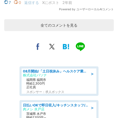
全てのコメントを見る
08月開始/「土日祝休み」ヘルスケア業界の産業保健師/高時給/未経験OK/要資格:保健師、正看護師
＞
株式会社パソナ
福岡県 福岡市
時給2,300円
正社員
スポンサー：求人ボックス
日払いOKで即日収入/キッチンスタッフ/デリバリー業務など、自己成長可能な幅広い仕事に挑戦!髪型自由&ピアス・ネイルOK/茨城県/水戸市
＞
肉メシ 水戸店
茨城県 水戸市
時給1,100円～