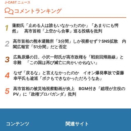
J-CAST ニュース
コメントランキング
蓮舫氏「止める人は誰もいなかったのか」「あまりにも愕
然」 高市首相「上空から合掌」巡る投稿を批判
高市首相の熊本避難所「3分間」しか視察せず？SNS拡散 内
閣広報官「51分間」だと否定
広島原爆の日、小沢一郎氏が高市政権を「戦前回帰路線」と
非難 「この国は再び滅亡に向かいかねない」
なぜ「戻るな」と言えなかったのか イオン爆発事故で斎藤
幸平氏も逡巡「ボクもできなかっただろうなあ」
高市首相の被災地視察動画が炎上 BGM付き「総理が主役の
PV」に「政権プロパガンダ」批判
コンテンツ
関連サイト