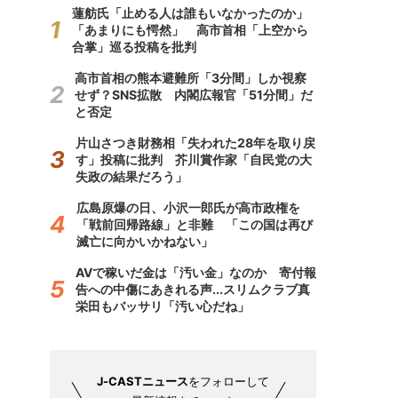
蓮舫氏「止める人は誰もいなかったのか」
「あまりにも愕然」 高市首相「上空から
合掌」巡る投稿を批判
高市首相の熊本避難所「3分間」しか視察
せず？SNS拡散 内閣広報官「51分間」だ
と否定
片山さつき財務相「失われた28年を取り戻
す」投稿に批判 芥川賞作家「自民党の大
失政の結果だろう」
広島原爆の日、小沢一郎氏が高市政権を
「戦前回帰路線」と非難 「この国は再び
滅亡に向かいかねない」
AVで稼いだ金は「汚い金」なのか 寄付報
告への中傷にあきれる声...スリムクラブ真
栄田もバッサリ「汚い心だね」
J-CASTニュース
をフォローして