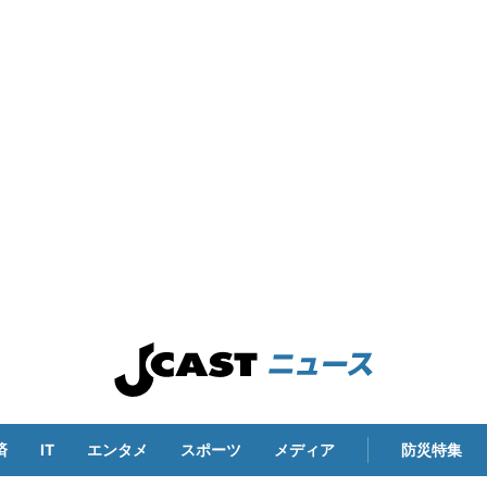
済
IT
エンタメ
スポーツ
メディア
防災特集