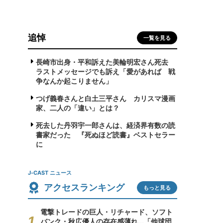
追悼
一覧を見る
！
長崎市出身・平和訴えた美輪明宏さん死去
ラストメッセージでも訴え「愛があれば 戦
争なんか起こりません」
つげ義春さんと白土三平さん カリスマ漫画
家、二人の「違い」とは？
死去した丹羽宇一郎さんは、経済界有数の読
書家だった 『死ぬほど読書』ベストセラー
に
J-CAST ニュース
アクセスランキング
もっと見る
電撃トレードの巨人・リチャード、ソフト
バンク・秋広優人の存在感薄れ...「他球団