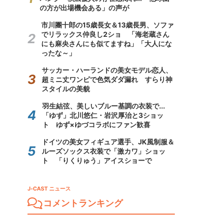
の方が出場機会ある」の声が
市川團十郎の15歳長女＆13歳長男、ソファ
でリラックス仲良し2ショ 「海老蔵さん
にも麻央さんにも似てますね」「大人にな
ったな～」
サッカー・ハーランドの美女モデル恋人、
超ミニ丈ワンピで色気ダダ漏れ すらり神
スタイルの美貌
羽生結弦、美しいブルー基調の衣装で...
「ゆず」北川悠仁・岩沢厚治と3ショッ
ト ゆず×ゆづコラボにファン歓喜
ドイツの美女フィギュア選手、JK風制服＆
ルーズソックス衣装で「激カワ」ショッ
ト 「りくりゅう」アイスショーで
J-CAST ニュース
コメントランキング