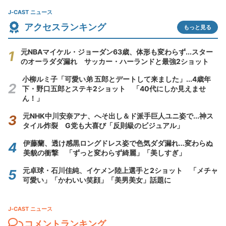
J-CAST ニュース
アクセスランキング
もっと見る
元NBAマイケル・ジョーダン63歳、体形も変わらず...スター
のオーラダダ漏れ サッカー・ハーランドと最強2ショット
小柳ルミ子「可愛い弟 五郎とデートして来ました」...4歳年
下・野口五郎とステキ2ショット 「40代にしか見えませ
ん！」
元NHK中川安奈アナ、へそ出し＆ド派手巨人ユニ姿で...神ス
タイル炸裂 G党も大喜び「反則級のビジュアル」
伊藤蘭、透け感黒ロングドレス姿で色気ダダ漏れ...変わらぬ
美貌の衝撃 「ずっと変わらず綺麗」「美しすぎ」
元卓球・石川佳純、イケメン陸上選手と2ショット 「メチャ
可愛い」「かわいい笑顔」「美男美女」話題に
J-CAST ニュース
コメントランキング