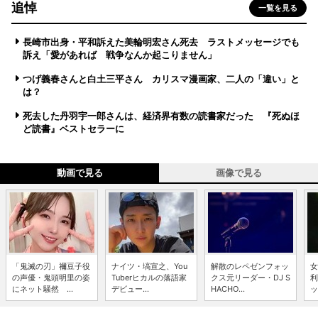
追悼
一覧を見る
長崎市出身・平和訴えた美輪明宏さん死去 ラストメッセージでも
訴え「愛があれば 戦争なんか起こりません」
つげ義春さんと白土三平さん カリスマ漫画家、二人の「違い」と
は？
死去した丹羽宇一郎さんは、経済界有数の読書家だった 『死ぬほ
ど読書』ベストセラーに
動画で見る
画像で見る
「鬼滅の刃」禰豆子役
ナイツ・塙宣之、You
解散のレペゼンフォッ
女
の声優・鬼頭明里の姿
Tuberヒカルの落語家
クス元リーダー・DJ S
利
にネット騒然 ...
デビュー...
HACHO...
ッ