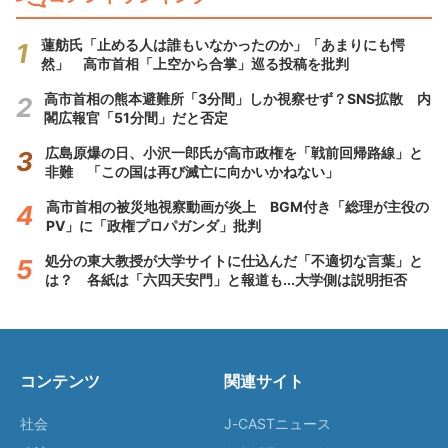
蓮舫氏「止める人は誰もいなかったのか」「あまりにも愕
然」 高市首相「上空から合掌」巡る投稿を批判
高市首相の熊本避難所「3分間」しか視察せず？SNS拡散 内
閣広報官「51分間」だと否定
広島原爆の日、小沢一郎氏が高市政権を「戦前回帰路線」と
非難 「この国は再び滅亡に向かいかねない」
高市首相の被災地視察動画が炎上 BGM付き「総理が主役の
PV」に「政権プロパガンダ」批判
処分の東大教授が大学サイトに仕込んだ「不適切な言葉」と
は？ 各紙は「六四天安門」と報道も...大学側は説明拒否
コンテンツ
関連サイト
社会
J-CASTニュース