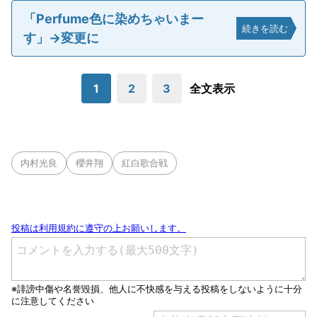
「Perfume色に染めちゃいまー
続きを読む
す」→変更に
1
2
3
全文表示
内村光良
櫻井翔
紅白歌合戦