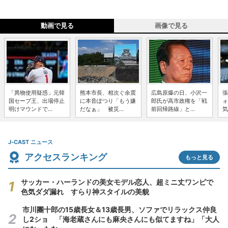
動画で見る
画像で見る
「異物使用疑惑」元韓
熊本市長、相次ぐ余震
広島原爆の日、小沢一
張
国セーブ王、出場停止
に本音ぽつり「もう嫌
郎氏が高市政権を「戦
ォ
明けマウンドで...
だなぁ」 被災...
前回帰路線」と...
気
J-CAST ニュース
アクセスランキング
もっと見る
サッカー・ハーランドの美女モデル恋人、超ミニ丈ワンピで
色気ダダ漏れ すらり神スタイルの美貌
市川團十郎の15歳長女＆13歳長男、ソファでリラックス仲良
し2ショ 「海老蔵さんにも麻央さんにも似てますね」「大人