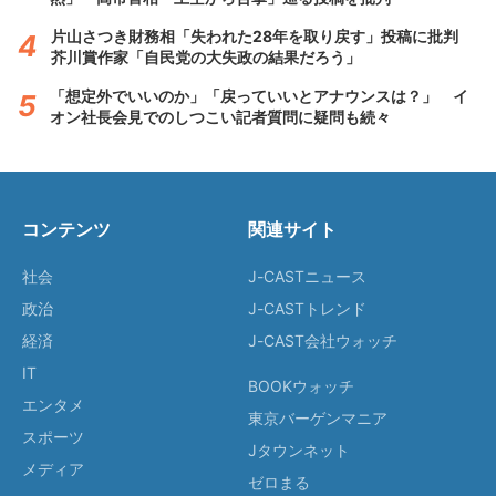
片山さつき財務相「失われた28年を取り戻す」投稿に批判
芥川賞作家「自民党の大失政の結果だろう」
「想定外でいいのか」「戻っていいとアナウンスは？」 イ
オン社長会見でのしつこい記者質問に疑問も続々
コンテンツ
関連サイト
社会
J-CASTニュース
政治
J-CASTトレンド
経済
J-CAST会社ウォッチ
IT
BOOKウォッチ
エンタメ
東京バーゲンマニア
スポーツ
Jタウンネット
メディア
ゼロまる