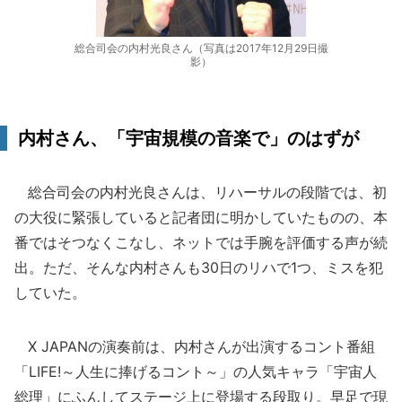
総合司会の内村光良さん（写真は2017年12月29日撮
影）
内村さん、「宇宙規模の音楽で」のはずが
総合司会の内村光良さんは、リハーサルの段階では、初
の大役に緊張していると記者団に明かしていたものの、本
番ではそつなくこなし、ネットでは手腕を評価する声が続
出。ただ、そんな内村さんも30日のリハで1つ、ミスを犯
していた。
X JAPANの演奏前は、内村さんが出演するコント番組
「LIFE!～人生に捧げるコント～」の人気キャラ「宇宙人
総理」にふんしてステージ上に登場する段取り。早足で現