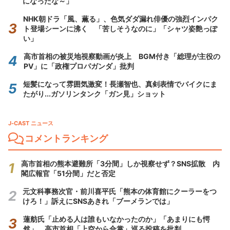
になったな～」
NHK朝ドラ「風、薫る」、色気ダダ漏れ俳優の強烈インパク
ト登場シーンに沸く 「苦しそうなのに」「シャツ姿艶っぽ
い」
高市首相の被災地視察動画が炎上 BGM付き「総理が主役の
PV」に「政権プロパガンダ」批判
短髪になって雰囲気激変！長瀬智也、真剣表情でバイクにま
たがり...ガソリンタンク「ガン見」ショット
J-CAST ニュース
コメントランキング
高市首相の熊本避難所「3分間」しか視察せず？SNS拡散 内
閣広報官「51分間」だと否定
元文科事務次官・前川喜平氏「熊本の体育館にクーラーをつ
けろ！」訴えにSNSあきれ「ブーメランでは」
蓮舫氏「止める人は誰もいなかったのか」「あまりにも愕
然」 高市首相「上空から合掌」巡る投稿を批判