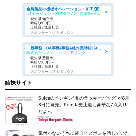
金属製品の機械オペレーション・加工/寮完備/日払い/工場・製造
＞
UTエージェント株式会社AGT東海第一CU
愛知県 知立市
時給1,600円
正社員 / 派遣社員
スポンサー：求人ボックス
一般事務・OA事務/事務&軽作業時給1500円土日祝休み各種社保完備
＞
株式会社シスムエンジニアリング
愛知県 豊橋市
時給1,500円～
正社員 / 派遣社員
スポンサー：求人ボックス
姉妹サイト
Suicaのペンギン"夏のラッキーバッグ"が8月
8日に発売。Pensta史上最も豪華な7点入り
だよ~。
気付かないうちに経血でズボンを汚していた