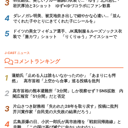
羽生結弦、美しいブルー基調の衣装で...「ゆず」北川悠仁・
岩沢厚治と3ショット ゆず×ゆづコラボにファン歓喜
ダレノガレ明美、被災地炊き出しで細やかな心遣い...「並ん
でくれた子やとりにきてくれた子にシールを」
ドイツの美女フィギュア選手、JK風制服＆ルーズソックス衣
装で「激カワ」ショット 「りくりゅう」アイスショーで
J-CAST ニュース
コメントランキング
蓮舫氏「止める人は誰もいなかったのか」「あまりにも愕
然」 高市首相「上空から合掌」巡る投稿を批判
高市首相の熊本避難所「3分間」しか視察せず？SNS拡散 内
閣広報官「51分間」だと否定
片山さつき財務相「失われた28年を取り戻す」投稿に批判
芥川賞作家「自民党の大失政の結果だろう」
広島原爆の日、小沢一郎氏が高市政権を「戦前回帰路線」と
非難 「この国は再び滅亡に向かいかねない」