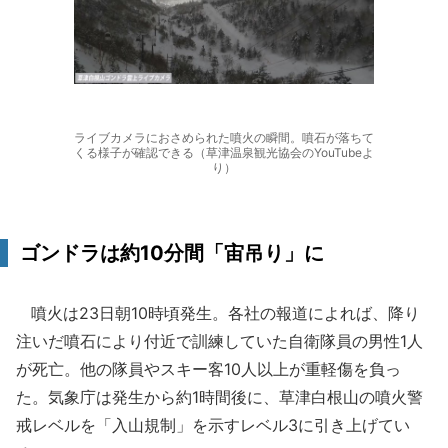
ライブカメラにおさめられた噴火の瞬間。噴石が落ちて
くる様子が確認できる（草津温泉観光協会のYouTubeよ
り）
ゴンドラは約10分間「宙吊り」に
噴火は23日朝10時頃発生。各社の報道によれば、降り
注いだ噴石により付近で訓練していた自衛隊員の男性1人
が死亡。他の隊員やスキー客10人以上が重軽傷を負っ
た。気象庁は発生から約1時間後に、草津白根山の噴火警
戒レベルを「入山規制」を示すレベル3に引き上げてい