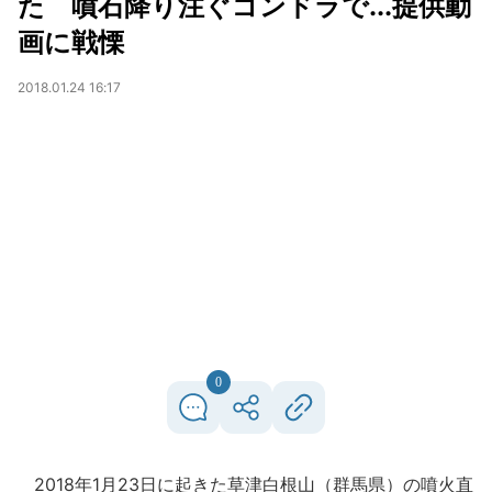
た 噴石降り注ぐゴンドラで...提供動
画に戦慄
2018.01.24 16:17
0
2018年1月23日に起きた草津白根山（群馬県）の噴火直