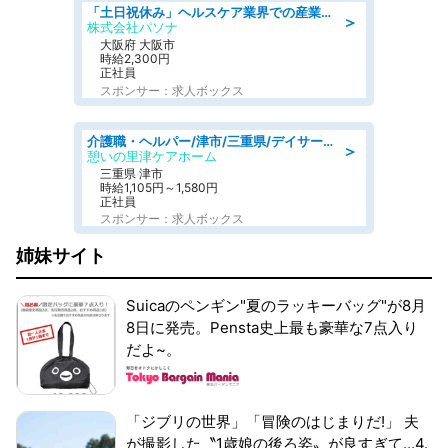
「土日祝休み」ヘルスケア業界での産業保健師業務/看護師/高時給/要資格:正看護師
＞
株式会社パソナ
大阪府 大阪市
時給2,300円
正社員
スポンサー：求人ボックス
介護職・ヘルパー/津市/三重県/デイサービス/近鉄名古屋線
＞
憩いの里津ケアホーム
三重県 津市
時給1,105円～1,580円
正社員
スポンサー：求人ボックス
姉妹サイト
Suicaのペンギン"夏のラッキーバッグ"が8月
8日に発売。Pensta史上最も豪華な7点入り
だよ~。
「ジブリの世界」「冒険のはじまりだ!」 夫
が撮影した〝1歳娘の後ろ姿〟が良すぎて...4.