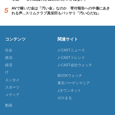
AVで稼いだ金は「汚い金」なのか 寄付報告への中傷にあき
れる声...スリムクラブ真栄田もバッサリ「汚い心だね」
コンテンツ
関連サイト
社会
J-CASTニュース
政治
J-CASTトレンド
経済
J-CAST会社ウォッチ
IT
BOOKウォッチ
エンタメ
東京バーゲンマニア
スポーツ
Jタウンネット
メディア
ゼロまる
動画