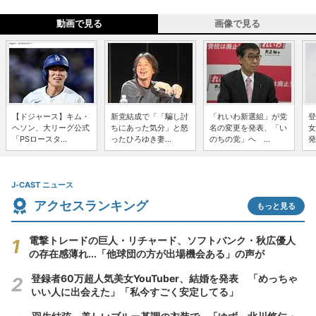
動画で見る
画像で見る
【ドジャース】キム・
新党結成で「「騙し討
「れいわ新選組」が党
登
ヘソン、大リーグ公式
ちにあった気分」と怒
名の変更を発表、「い
女
「PSロースタ...
ったひろゆき妻...
のちの党」へ ...
発
J-CAST ニュース
アクセスランキング
もっと見る
電撃トレードの巨人・リチャード、ソフトバンク・秋広優人
の存在感薄れ...「他球団の方が出場機会ある」の声が
登録者60万超人気美女YouTuber、結婚を発表 「めっちゃ
いい人に出会えた」「私今すごく安定してる」