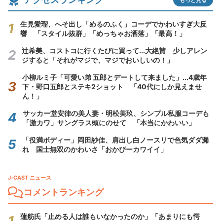
生見愛瑠、へそ出し「めるのふく」コーデでかわいすぎ大反
響 「スタイル抜群」「めっちゃお洒落」「最高！」
辻希美、コストコに行くたびに買って...大絶賛 少しアレン
ジすると「それがマジで、マジでおいしいの！」
小柳ルミ子「可愛い弟 五郎とデートして来ました」...4歳年
下・野口五郎とステキ2ショット 「40代にしか見えませ
ん！」
サッカー堂安律の美人妻・明松美玖、シンプル私服コーデも
「激カワ」サングラス頭にのせて 「本当にかわいい」
「役満ボディー」岡田紗佳、肩出し白ノースリで色気ダダ漏
れ 国士無双のかわいさ「おかぴーカワイイ」
J-CAST ニュース
コメントランキング
蓮舫氏「止める人は誰もいなかったのか」「あまりにも愕