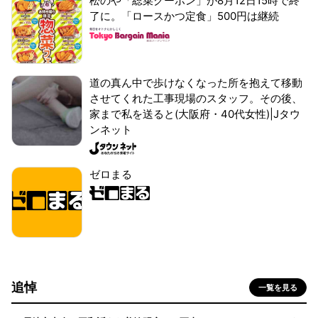
松のや「総菜クーポン」が8月12日15時で終
了に。「ロースかつ定食」500円は継続
道の真ん中で歩けなくなった所を抱えて移動
させてくれた工事現場のスタッフ。その後、
家まで私を送ると(大阪府・40代女性)|Jタウ
ンネット
ゼロまる
追悼
一覧を見る