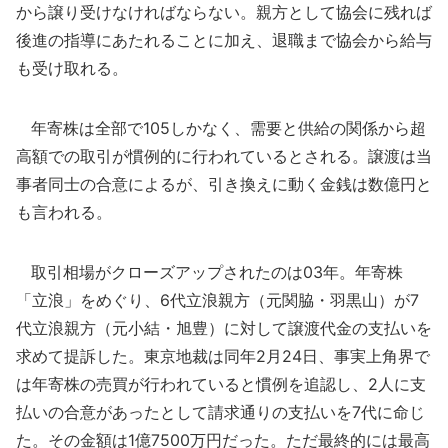
から譲り受けなければならない。親方として協会に残れば
後進の指導にあたれることに加え、退職まで協会から給与
も受け取れる。
年寄株は全部で105しかなく、需要と供給の関係から超
高額での取引が慣例的に行われているとされる。譲渡は当
事者同士の合意によるが、引き換えに動く金銭は数億円と
も言われる。
取引相場がクローズアップされたのは03年。年寄株
「立浪」をめぐり、6代立浪親方（元関脇・羽黒山）が7
代立浪親方（元小結・旭豊）に対して譲渡代金の支払いを
求めて提訴した。東京地裁は同年2月24日、事実上角界で
は年寄株の売買が行われていると慣例を追認し、2人に支
払いの合意があったとして請求通りの支払いを7代に命じ
た。その金額は1億7500万円だった。ただ最終的には最高