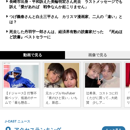
長崎市出身・平和訴えた美輪明宏さん死去 ラストメッセージでも
訴え「愛があれば 戦争なんか起こりません」
つげ義春さんと白土三平さん カリスマ漫画家、二人の「違い」と
は？
死去した丹羽宇一郎さんは、経済界有数の読書家だった 『死ぬほ
ど読書』ベストセラーに
動画で見る
画像で見る
【ドジャース】打撃不
元カップルYouTuber
辻希美、コストコに行
「
振ベッツ、低迷のチー
「夜のひと笑い」いち
くたびに買って...大絶
紗
ムで「最も懸念...
え、新恋...
賛 少しア...
リ
J-CAST ニュース
アクセスランキング
もっと見る