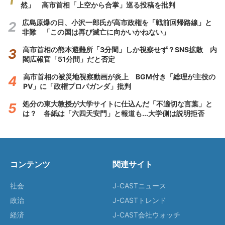
然」 高市首相「上空から合掌」巡る投稿を批判
広島原爆の日、小沢一郎氏が高市政権を「戦前回帰路線」と
非難 「この国は再び滅亡に向かいかねない」
高市首相の熊本避難所「3分間」しか視察せず？SNS拡散 内
閣広報官「51分間」だと否定
高市首相の被災地視察動画が炎上 BGM付き「総理が主役の
PV」に「政権プロパガンダ」批判
処分の東大教授が大学サイトに仕込んだ「不適切な言葉」と
は？ 各紙は「六四天安門」と報道も...大学側は説明拒否
コンテンツ
関連サイト
社会
J-CASTニュース
政治
J-CASTトレンド
経済
J-CAST会社ウォッチ