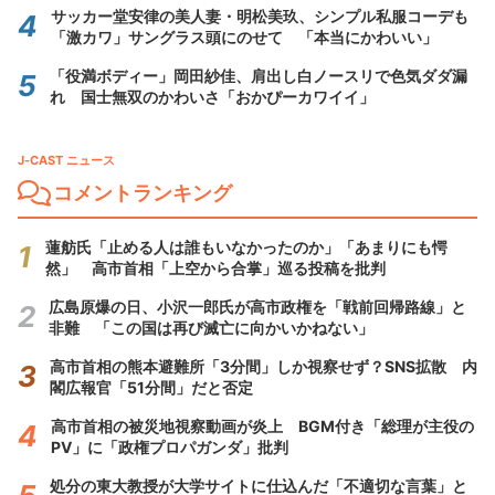
サッカー堂安律の美人妻・明松美玖、シンプル私服コーデも
「激カワ」サングラス頭にのせて 「本当にかわいい」
「役満ボディー」岡田紗佳、肩出し白ノースリで色気ダダ漏
れ 国士無双のかわいさ「おかぴーカワイイ」
J-CAST ニュース
コメントランキング
蓮舫氏「止める人は誰もいなかったのか」「あまりにも愕
然」 高市首相「上空から合掌」巡る投稿を批判
広島原爆の日、小沢一郎氏が高市政権を「戦前回帰路線」と
非難 「この国は再び滅亡に向かいかねない」
高市首相の熊本避難所「3分間」しか視察せず？SNS拡散 内
閣広報官「51分間」だと否定
高市首相の被災地視察動画が炎上 BGM付き「総理が主役の
PV」に「政権プロパガンダ」批判
処分の東大教授が大学サイトに仕込んだ「不適切な言葉」と