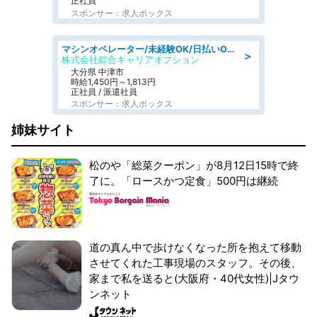
正社員
スポンサー：求人ボックス
マシンオペレーター/未経験OK/日払いOK/交替制/20・30・40代活躍中/製造 工場
＞
株式会社綜合キャリアオプション
大分県 中津市
時給1,450円～1,813円
正社員 / 派遣社員
スポンサー：求人ボックス
姉妹サイト
松のや「総菜クーポン」が8月12日15時で終
了に。「ロースかつ定食」500円は継続
道の真ん中で歩けなくなった所を抱えて移動
させてくれた工事現場のスタッフ。その後、
家まで私を送ると(大阪府・40代女性)|Jタウ
ンネット