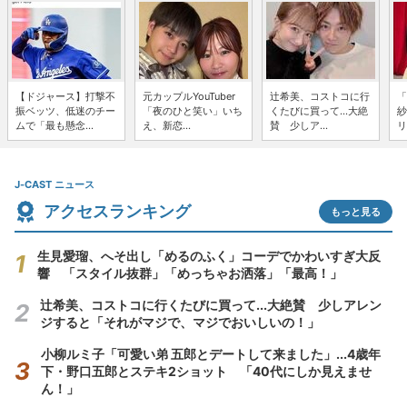
【ドジャース】打撃不
元カップルYouTuber
辻希美、コストコに行
「
振ベッツ、低迷のチー
「夜のひと笑い」いち
くたびに買って...大絶
紗
ムで「最も懸念...
え、新恋...
賛 少しア...
リ
J-CAST ニュース
アクセスランキング
もっと見る
生見愛瑠、へそ出し「めるのふく」コーデでかわいすぎ大反
響 「スタイル抜群」「めっちゃお洒落」「最高！」
辻希美、コストコに行くたびに買って...大絶賛 少しアレン
ジすると「それがマジで、マジでおいしいの！」
小柳ルミ子「可愛い弟 五郎とデートして来ました」...4歳年
下・野口五郎とステキ2ショット 「40代にしか見えませ
ん！」