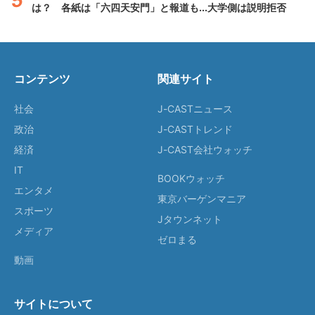
は？ 各紙は「六四天安門」と報道も...大学側は説明拒否
コンテンツ
関連サイト
社会
J-CASTニュース
政治
J-CASTトレンド
経済
J-CAST会社ウォッチ
IT
BOOKウォッチ
エンタメ
東京バーゲンマニア
スポーツ
Jタウンネット
メディア
ゼロまる
動画
サイトについて