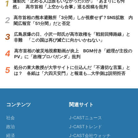
蓮舫氏「止める人は誰もいなかったのか」「あまりにも愕
然」 高市首相「上空から合掌」巡る投稿を批判
高市首相の熊本避難所「3分間」しか視察せず？SNS拡散 内
閣広報官「51分間」だと否定
広島原爆の日、小沢一郎氏が高市政権を「戦前回帰路線」と
非難 「この国は再び滅亡に向かいかねない」
高市首相の被災地視察動画が炎上 BGM付き「総理が主役の
PV」に「政権プロパガンダ」批判
処分の東大教授が大学サイトに仕込んだ「不適切な言葉」と
は？ 各紙は「六四天安門」と報道も...大学側は説明拒否
コンテンツ
関連サイト
社会
J-CASTニュース
政治
J-CASTトレンド
経済
J-CAST会社ウォッチ