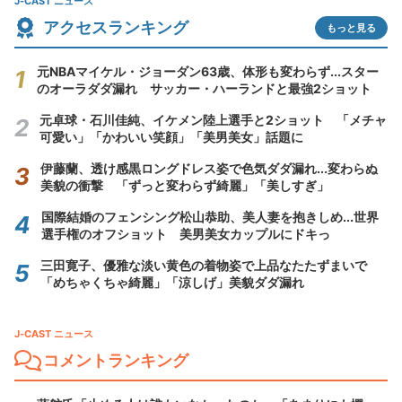
J-CAST ニュース
アクセスランキング
もっと見る
元NBAマイケル・ジョーダン63歳、体形も変わらず...スター
のオーラダダ漏れ サッカー・ハーランドと最強2ショット
元卓球・石川佳純、イケメン陸上選手と2ショット 「メチャ
可愛い」「かわいい笑顔」「美男美女」話題に
伊藤蘭、透け感黒ロングドレス姿で色気ダダ漏れ...変わらぬ
美貌の衝撃 「ずっと変わらず綺麗」「美しすぎ」
国際結婚のフェンシング松山恭助、美人妻を抱きしめ...世界
選手権のオフショット 美男美女カップルにドキっ
三田寛子、優雅な淡い黄色の着物姿で上品なたたずまいで
「めちゃくちゃ綺麗」「涼しげ」美貌ダダ漏れ
J-CAST ニュース
コメントランキング