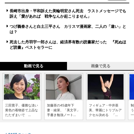
長崎市出身・平和訴えた美輪明宏さん死去 ラストメッセージでも
訴え「愛があれば 戦争なんか起こりません」
つげ義春さんと白土三平さん カリスマ漫画家、二人の「違い」と
は？
死去した丹羽宇一郎さんは、経済界有数の読書家だった 『死ぬほ
ど読書』ベストセラーに
動画で見る
画像で見る
三田寛子、優雅な淡い
加藤茶の45歳年下
フィギュア・中井亜
制
黄色の着物姿で上品な
妻・綾菜、「美文字」
美、華麗にトリプルア
う
たたずまいで ...
手書き勉強ノート...
クセル決める 「...
一