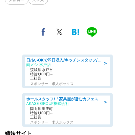
日払いOKで即日収入/キッチンスタッフ/「原付免許必須」デリバリー業務など、自己成長可能な幅広い仕事に挑戦!髪型自由&ピアス・ネイルOK/茨城県/水戸市
＞
肉メシ 水戸店
茨城県 水戸市
時給1,100円～
正社員
スポンサー：求人ボックス
ホールスタッフ/「家具屋が営むカフェスタッフ!」週2日～OK!嬉しいまかない付き/岡山県/浅口郡里庄町
＞
AKASE GROUP株式会社
岡山県 里庄町
時給1,100円～
正社員
スポンサー：求人ボックス
姉妹サイト