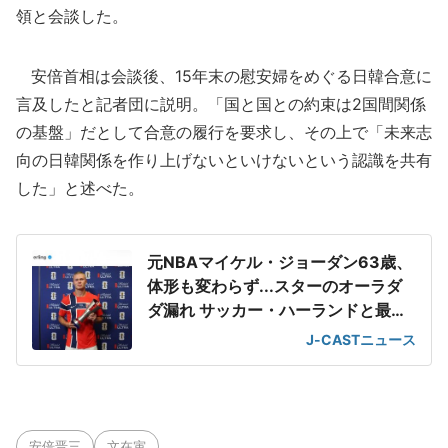
領と会談した。
安倍首相は会談後、15年末の慰安婦をめぐる日韓合意に
言及したと記者団に説明。「国と国との約束は2国間関係
の基盤」だとして合意の履行を要求し、その上で「未来志
向の日韓関係を作り上げないといけないという認識を共有
した」と述べた。
元NBAマイケル・ジョーダン63歳、
体形も変わらず...スターのオーラダ
ダ漏れ サッカー・ハーランドと最強
2ショット
J-CASTニュース
安倍晋三
文在寅