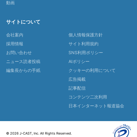
動画
サイトについて
会社案内
個人情報保護方針
採用情報
サイト利用規約
お問い合わせ
SNS利用ポリシー
ニュース読者投稿
AIポリシー
編集長からの手紙
クッキーの利用について
広告掲載
記事配信
コンテンツ二次利用
日本インターネット報道協会
© 2026 J-CAST, Inc. All Rights Reserved.