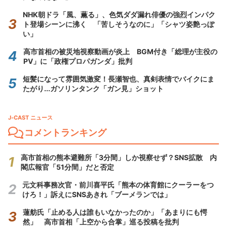
NHK朝ドラ「風、薫る」、色気ダダ漏れ俳優の強烈インパク
ト登場シーンに沸く 「苦しそうなのに」「シャツ姿艶っぽ
い」
高市首相の被災地視察動画が炎上 BGM付き「総理が主役の
PV」に「政権プロパガンダ」批判
短髪になって雰囲気激変！長瀬智也、真剣表情でバイクにま
たがり...ガソリンタンク「ガン見」ショット
J-CAST ニュース
コメントランキング
高市首相の熊本避難所「3分間」しか視察せず？SNS拡散 内
閣広報官「51分間」だと否定
元文科事務次官・前川喜平氏「熊本の体育館にクーラーをつ
けろ！」訴えにSNSあきれ「ブーメランでは」
蓮舫氏「止める人は誰もいなかったのか」「あまりにも愕
然」 高市首相「上空から合掌」巡る投稿を批判