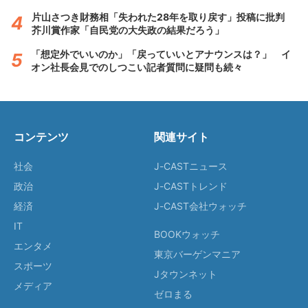
片山さつき財務相「失われた28年を取り戻す」投稿に批判
芥川賞作家「自民党の大失政の結果だろう」
「想定外でいいのか」「戻っていいとアナウンスは？」 イ
オン社長会見でのしつこい記者質問に疑問も続々
コンテンツ
関連サイト
社会
J-CASTニュース
政治
J-CASTトレンド
経済
J-CAST会社ウォッチ
IT
BOOKウォッチ
エンタメ
東京バーゲンマニア
スポーツ
Jタウンネット
メディア
ゼロまる