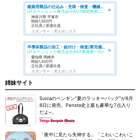
建築用製品の仕込み・充填・検査・機械操作/寮完備/日払い/工場・製造
＞
UTエージェント株式会社AGT南関東第二CU
神奈川県 平塚市
時給1,500円
正社員 / 派遣社員
スポンサー：求人ボックス
半導体製品の加工・組付け・検査/寮完備/日勤/日払い/工場・製造
＞
UTエージェント株式会社AGT東海第一CU
愛知県 岡崎市
時給1,400円
正社員 / 派遣社員
スポンサー：求人ボックス
姉妹サイト
Suicaのペンギン"夏のラッキーバッグ"が8月
8日に発売。Pensta史上最も豪華な7点入り
だよ~。
「夜中に見たら失神する」「こわいこわいこ