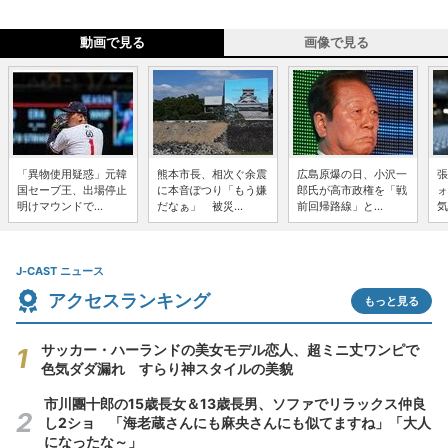
動画で見る
画像で見る
「異物使用疑惑」元韓
熊本市長、相次ぐ余震
広島原爆の日、小沢一
張
国セーブ王、出場停止
に本音ぽつり「もう嫌
郎氏が高市政権を「戦
ォ
明けマウンドで...
だなぁ」 被災...
前回帰路線」と...
気
J-CAST ニュース
アクセスランキング
もっと見る
サッカー・ハーランドの美女モデル恋人、超ミニ丈ワンピで
色気ダダ漏れ すらり神スタイルの美貌
市川團十郎の15歳長女＆13歳長男、ソファでリラックス仲良
し2ショ 「海老蔵さんにも麻央さんにも似てますね」「大人
になったな～」