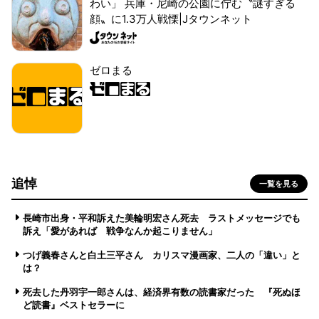
わい」 兵庫・尼崎の公園に佇む〝謎すぎる
顔〟に1.3万人戦慄|Jタウンネット
ゼロまる
追悼
一覧を見る
長崎市出身・平和訴えた美輪明宏さん死去 ラストメッセージでも
訴え「愛があれば 戦争なんか起こりません」
つげ義春さんと白土三平さん カリスマ漫画家、二人の「違い」と
は？
死去した丹羽宇一郎さんは、経済界有数の読書家だった 『死ぬほ
ど読書』ベストセラーに