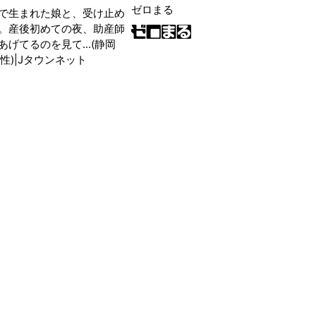
ゼロまる
で生まれた娘と、受け止め
。産後初めての夜、助産師
げてるのを見て...(静岡
性)|Jタウンネット