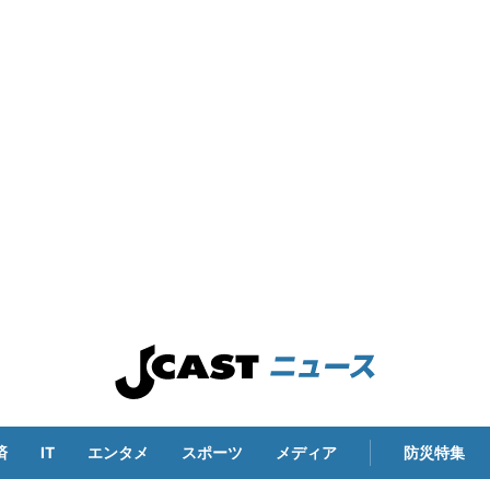
済
IT
エンタメ
スポーツ
メディア
防災特集