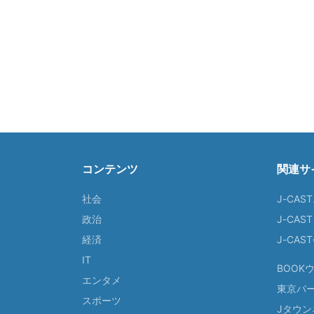
コンテンツ
関連サ
社会
J-CAS
政治
J-CAS
経済
J-CA
IT
BOOK
エンタメ
東京バ
スポーツ
Jタウン