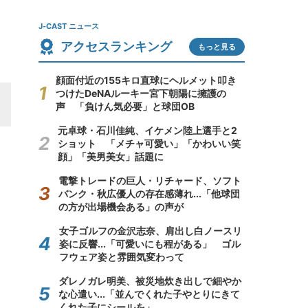
J-CAST ニュース
アクセスランキング
もっと見る
顔面付近の155キロ直球にヘルメット叩き
つけたDeNAルーキー宮下朝陽に擁護の
声 「負けん気必要」と球団OB
元卓球・石川佳純、イケメン陸上選手と2
ショット 「メチャ可愛い」「かわいい笑
顔」「美男美女」話題に
電撃トレードの巨人・リチャード、ソフト
バンク・秋広優人の存在感薄れ...「他球団
の方が出場機会ある」の声が
女子ゴルフの金沢志奈、肩出し白ノースリ
姿に反響...「可愛いにも程がある」 ゴル
フウェア姿と雰囲気変わって
ダレノガレ明美、被災地炊き出しで細やか
な心遣い...「並んでくれた子やとりにきて
くれた子にシールを」