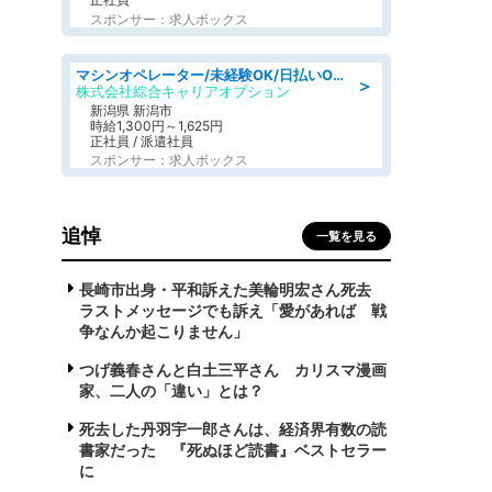
スポンサー：求人ボックス
マシンオペレーター/未経験OK/日払いOK/寮完備/交替制/20・30・40代活躍中
＞
株式会社綜合キャリアオプション
新潟県 新潟市
時給1,300円～1,625円
正社員 / 派遣社員
スポンサー：求人ボックス
追悼
一覧を見る
長崎市出身・平和訴えた美輪明宏さん死去
ラストメッセージでも訴え「愛があれば 戦
争なんか起こりません」
つげ義春さんと白土三平さん カリスマ漫画
家、二人の「違い」とは？
死去した丹羽宇一郎さんは、経済界有数の読
書家だった 『死ぬほど読書』ベストセラー
に