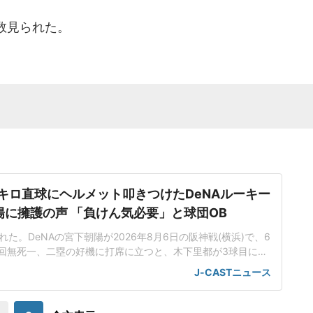
数見られた。
5キロ直球にヘルメット叩きつけたDeNAルーキー
陽に擁護の声 「負けん気必要」と球団OB
た。DeNAの宮下朝陽が2026年8月6日の阪神戦(横浜)で、6
回無死一、二塁の好機に打席に立つと、木下里都が3球目に投
が顔面付近へ。もんどり打ってよけた宮下は怒りの表情を見せて
J-CASTニュース
けた。「熱くなってしまった部分があったのでしょう」前日5
球ずつを受け、この試合でも阪神のデルミス・ガルシアが2回
に死球を受けた。内