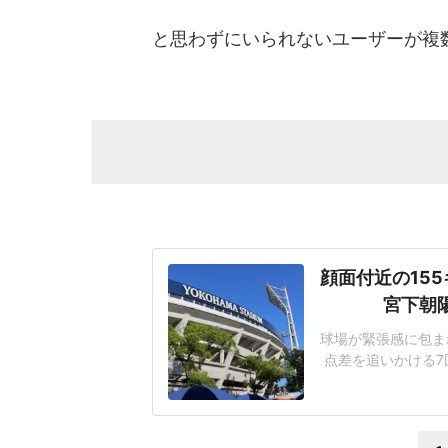
と思わずにいられないユーザーが複
顔面付近の15
宮下朝
球場が緊張感に包まれ
点差を追いかける7
じた155キロ直球
ヘルメットを叩きつ
日は両チームが2死