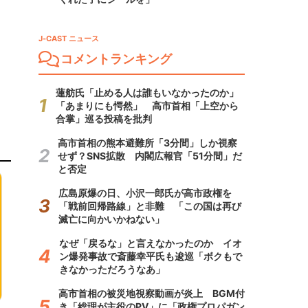
J-CAST ニュース
コメントランキング
蓮舫氏「止める人は誰もいなかったのか」
「あまりにも愕然」 高市首相「上空から
合掌」巡る投稿を批判
高市首相の熊本避難所「3分間」しか視察
せず？SNS拡散 内閣広報官「51分間」だ
と否定
広島原爆の日、小沢一郎氏が高市政権を
「戦前回帰路線」と非難 「この国は再び
滅亡に向かいかねない」
なぜ「戻るな」と言えなかったのか イオ
ン爆発事故で斎藤幸平氏も逡巡「ボクもで
きなかっただろうなあ」
高市首相の被災地視察動画が炎上 BGM付
き「総理が主役のPV」に「政権プロパガン