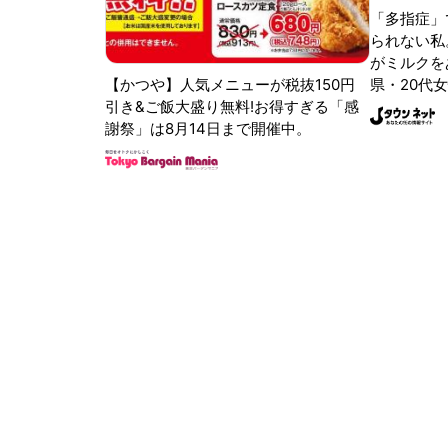
「多指症」
られない私
がミルクをあ
【かつや】人気メニューが税抜150円
県・20代女
引き&ご飯大盛り無料!お得すぎる「感
謝祭」は8月14日まで開催中。