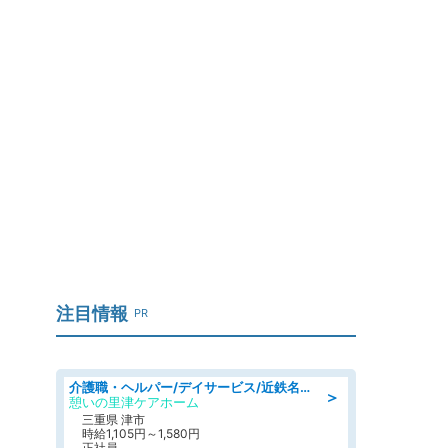
注目情報
PR
介護職・ヘルパー/デイサービス/近鉄名古屋線 高田本山/津市/三重県
＞
憩いの里津ケアホーム
三重県 津市
時給1,105円～1,580円
正社員