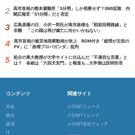
高市首相の熊本避難所「3分間」しか視察せず？SNS拡散 内
閣広報官「51分間」だと否定
広島原爆の日、小沢一郎氏が高市政権を「戦前回帰路線」と
非難 「この国は再び滅亡に向かいかねない」
高市首相の被災地視察動画が炎上 BGM付き「総理が主役の
PV」に「政権プロパガンダ」批判
処分の東大教授が大学サイトに仕込んだ「不適切な言葉」と
は？ 各紙は「六四天安門」と報道も...大学側は説明拒否
コンテンツ
関連サイト
社会
J-CASTニュース
政治
J-CASTトレンド
経済
J-CAST会社ウォッチ
IT