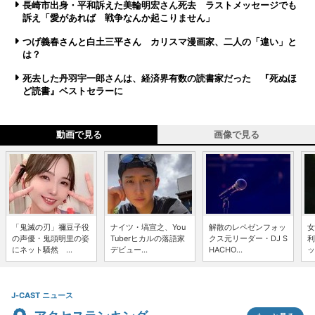
長崎市出身・平和訴えた美輪明宏さん死去 ラストメッセージでも
訴え「愛があれば 戦争なんか起こりません」
つげ義春さんと白土三平さん カリスマ漫画家、二人の「違い」と
は？
死去した丹羽宇一郎さんは、経済界有数の読書家だった 『死ぬほ
ど読書』ベストセラーに
動画で見る
画像で見る
「鬼滅の刃」禰豆子役
ナイツ・塙宣之、You
解散のレペゼンフォッ
女
の声優・鬼頭明里の姿
Tuberヒカルの落語家
クス元リーダー・DJ S
利
にネット騒然 ...
デビュー...
HACHO...
ッ
J-CAST ニュース