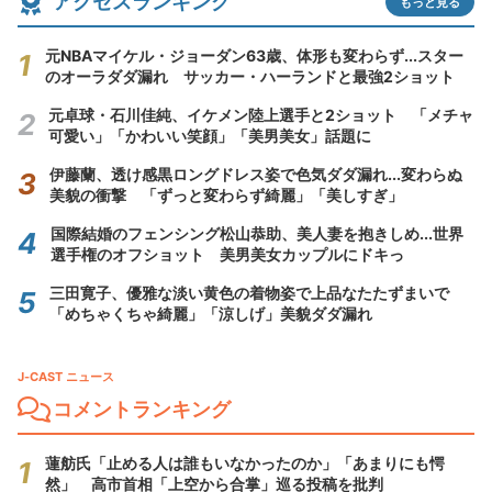
アクセスランキング
もっと見る
元NBAマイケル・ジョーダン63歳、体形も変わらず...スター
のオーラダダ漏れ サッカー・ハーランドと最強2ショット
元卓球・石川佳純、イケメン陸上選手と2ショット 「メチャ
可愛い」「かわいい笑顔」「美男美女」話題に
伊藤蘭、透け感黒ロングドレス姿で色気ダダ漏れ...変わらぬ
美貌の衝撃 「ずっと変わらず綺麗」「美しすぎ」
国際結婚のフェンシング松山恭助、美人妻を抱きしめ...世界
選手権のオフショット 美男美女カップルにドキっ
三田寛子、優雅な淡い黄色の着物姿で上品なたたずまいで
「めちゃくちゃ綺麗」「涼しげ」美貌ダダ漏れ
J-CAST ニュース
コメントランキング
蓮舫氏「止める人は誰もいなかったのか」「あまりにも愕
然」 高市首相「上空から合掌」巡る投稿を批判