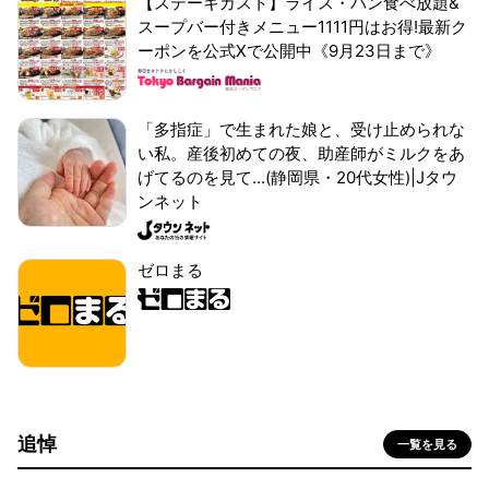
【ステーキガスト】ライス・パン食べ放題&
スープバー付きメニュー1111円はお得!最新ク
ーポンを公式Xで公開中《9月23日まで》
「多指症」で生まれた娘と、受け止められな
い私。産後初めての夜、助産師がミルクをあ
げてるのを見て...(静岡県・20代女性)|Jタウ
ンネット
ゼロまる
追悼
一覧を見る