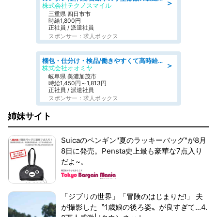
＞
株式会社テクノスマイル
三重県 四日市市
時給1,800円
正社員 / 派遣社員
スポンサー：求人ボックス
梱包・仕分け・検品/働きやすくて高時給の仕分け作業長期休暇充実/残業なし
＞
株式会社オオミヤ
岐阜県 美濃加茂市
時給1,450円～1,813円
正社員 / 派遣社員
スポンサー：求人ボックス
姉妹サイト
Suicaのペンギン"夏のラッキーバッグ"が8月
8日に発売。Pensta史上最も豪華な7点入り
だよ~。
「ジブリの世界」「冒険のはじまりだ!」 夫
が撮影した〝1歳娘の後ろ姿〟が良すぎて...4.