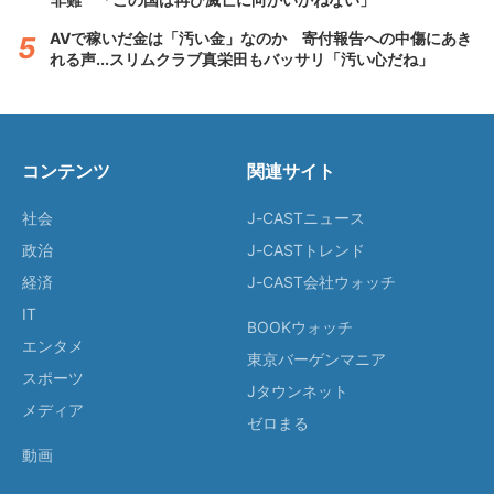
AVで稼いだ金は「汚い金」なのか 寄付報告への中傷にあき
れる声...スリムクラブ真栄田もバッサリ「汚い心だね」
コンテンツ
関連サイト
社会
J-CASTニュース
政治
J-CASTトレンド
経済
J-CAST会社ウォッチ
IT
BOOKウォッチ
エンタメ
東京バーゲンマニア
スポーツ
Jタウンネット
メディア
ゼロまる
動画