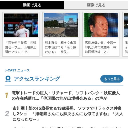
動画で見る
画像で見る
「異物使用疑惑」元韓
熊本市長、相次ぐ余震
広島原爆の日、小沢一
張
国セーブ王、出場停止
に本音ぽつり「もう嫌
郎氏が高市政権を「戦
ォ
明けマウンドで...
だなぁ」 被災...
前回帰路線」と...
気
J-CAST ニュース
アクセスランキング
もっと見る
電撃トレードの巨人・リチャード、ソフトバンク・秋広優人
の存在感薄れ...「他球団の方が出場機会ある」の声が
市川團十郎の15歳長女＆13歳長男、ソファでリラックス仲良
し2ショ 「海老蔵さんにも麻央さんにも似てますね」「大人
になったな～」