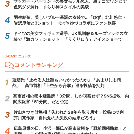
サッカー・ハーランドの美女モデル恋人、超ミニ丈ワンピで
色気ダダ漏れ すらり神スタイルの美貌
羽生結弦、美しいブルー基調の衣装で...「ゆず」北川悠仁・
岩沢厚治と3ショット ゆず×ゆづコラボにファン歓喜
ドイツの美女フィギュア選手、JK風制服＆ルーズソックス衣
装で「激カワ」ショット 「りくりゅう」アイスショーで
J-CAST ニュース
コメントランキング
蓮舫氏「止める人は誰もいなかったのか」「あまりにも愕
然」 高市首相「上空から合掌」巡る投稿を批判
高市首相の熊本避難所「3分間」しか視察せず？SNS拡散 内
閣広報官「51分間」だと否定
片山さつき財務相「失われた28年を取り戻す」投稿に批判
芥川賞作家「自民党の大失政の結果だろう」
広島原爆の日、小沢一郎氏が高市政権を「戦前回帰路線」と
非難 「この国は再び滅亡に向かいかねない」