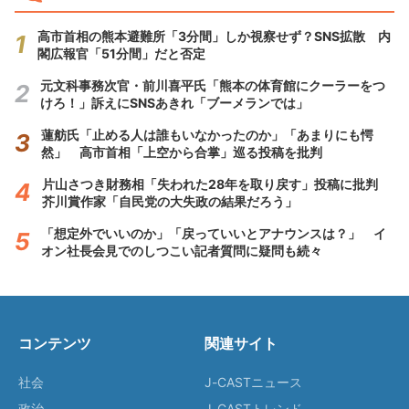
高市首相の熊本避難所「3分間」しか視察せず？SNS拡散 内
閣広報官「51分間」だと否定
元文科事務次官・前川喜平氏「熊本の体育館にクーラーをつ
けろ！」訴えにSNSあきれ「ブーメランでは」
蓮舫氏「止める人は誰もいなかったのか」「あまりにも愕
然」 高市首相「上空から合掌」巡る投稿を批判
片山さつき財務相「失われた28年を取り戻す」投稿に批判
芥川賞作家「自民党の大失政の結果だろう」
「想定外でいいのか」「戻っていいとアナウンスは？」 イ
オン社長会見でのしつこい記者質問に疑問も続々
コンテンツ
関連サイト
社会
J-CASTニュース
政治
J-CASTトレンド