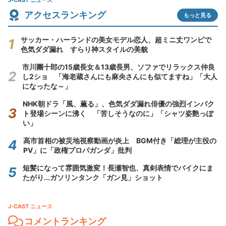
J-CAST ニュース
アクセスランキング
もっと見る
サッカー・ハーランドの美女モデル恋人、超ミニ丈ワンピで
色気ダダ漏れ すらり神スタイルの美貌
市川團十郎の15歳長女＆13歳長男、ソファでリラックス仲良
し2ショ 「海老蔵さんにも麻央さんにも似てますね」「大人
になったな～」
NHK朝ドラ「風、薫る」、色気ダダ漏れ俳優の強烈インパク
ト登場シーンに沸く 「苦しそうなのに」「シャツ姿艶っぽ
い」
高市首相の被災地視察動画が炎上 BGM付き「総理が主役の
PV」に「政権プロパガンダ」批判
短髪になって雰囲気激変！長瀬智也、真剣表情でバイクにま
たがり...ガソリンタンク「ガン見」ショット
J-CAST ニュース
コメントランキング