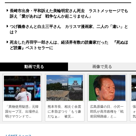
長崎市出身・平和訴えた美輪明宏さん死去 ラストメッセージでも
訴え「愛があれば 戦争なんか起こりません」
つげ義春さんと白土三平さん カリスマ漫画家、二人の「違い」と
は？
死去した丹羽宇一郎さんは、経済界有数の読書家だった 『死ぬほ
ど読書』ベストセラーに
動画で見る
画像で見る
「異物使用疑惑」元韓
熊本市長、相次ぐ余震
広島原爆の日、小沢一
張
国セーブ王、出場停止
に本音ぽつり「もう嫌
郎氏が高市政権を「戦
ォ
明けマウンドで...
だなぁ」 被災...
前回帰路線」と...
気