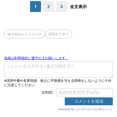
1
2
3
全文表示
ゆりやんレトリィバァ
日刊ゲンダイ