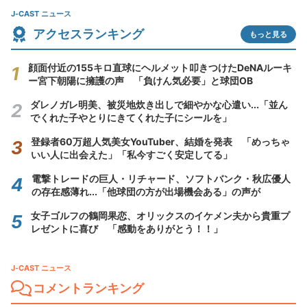
J-CAST ニュース
アクセスランキング
もっと見る
顔面付近の155キロ直球にヘルメット叩きつけたDeNAルーキ
ー宮下朝陽に擁護の声 「負けん気必要」と球団OB
ダレノガレ明美、被災地炊き出しで細やかな心遣い...「並ん
でくれた子やとりにきてくれた子にシールを」
登録者60万超人気美女YouTuber、結婚を発表 「めっちゃ
いい人に出会えた」「私今すごく安定してる」
電撃トレードの巨人・リチャード、ソフトバンク・秋広優人
の存在感薄れ...「他球団の方が出場機会ある」の声が
女子ゴルフの鶴岡果恋、オリックスのイケメン夫から貴重プ
レゼントに喜び 「感動をありがとう！！」
J-CAST ニュース
コメントランキング