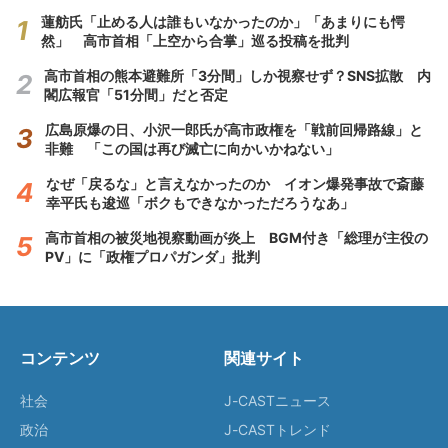
蓮舫氏「止める人は誰もいなかったのか」「あまりにも愕
然」 高市首相「上空から合掌」巡る投稿を批判
高市首相の熊本避難所「3分間」しか視察せず？SNS拡散 内
閣広報官「51分間」だと否定
広島原爆の日、小沢一郎氏が高市政権を「戦前回帰路線」と
非難 「この国は再び滅亡に向かいかねない」
なぜ「戻るな」と言えなかったのか イオン爆発事故で斎藤
幸平氏も逡巡「ボクもできなかっただろうなあ」
高市首相の被災地視察動画が炎上 BGM付き「総理が主役の
PV」に「政権プロパガンダ」批判
コンテンツ
関連サイト
社会
J-CASTニュース
政治
J-CASTトレンド