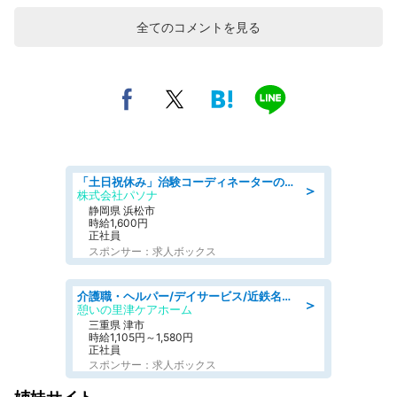
全てのコメントを見る
「土日祝休み」治験コーディネーターのお仕事/未経験OK
＞
株式会社パソナ
静岡県 浜松市
時給1,600円
正社員
スポンサー：求人ボックス
介護職・ヘルパー/デイサービス/近鉄名古屋線 高田本山/津市/三重県
＞
憩いの里津ケアホーム
三重県 津市
時給1,105円～1,580円
正社員
スポンサー：求人ボックス