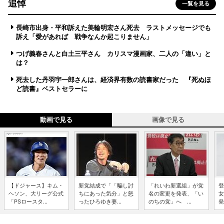
追悼
一覧を見る
長崎市出身・平和訴えた美輪明宏さん死去 ラストメッセージでも
訴え「愛があれば 戦争なんか起こりません」
つげ義春さんと白土三平さん カリスマ漫画家、二人の「違い」と
は？
死去した丹羽宇一郎さんは、経済界有数の読書家だった 『死ぬほ
ど読書』ベストセラーに
動画で見る
画像で見る
【ドジャース】キム・
新党結成で「「騙し討
「れいわ新選組」が党
登
ヘソン、大リーグ公式
ちにあった気分」と怒
名の変更を発表、「い
女
「PSロースタ...
ったひろゆき妻...
のちの党」へ ...
発