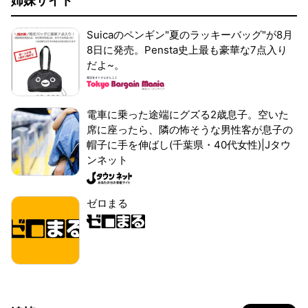
姉妹サイト
Suicaのペンギン"夏のラッキーバッグ"が8月
8日に発売。Pensta史上最も豪華な7点入り
だよ~。
電車に乗った途端にグズる2歳息子。空いた
席に座ったら、隣の怖そうな男性客が息子の
帽子に手を伸ばし(千葉県・40代女性)|Jタウ
ンネット
ゼロまる