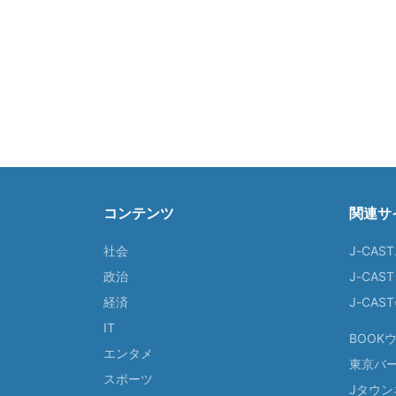
コンテンツ
関連サ
社会
J-CAS
政治
J-CAS
経済
J-CA
IT
BOOK
エンタメ
東京バ
スポーツ
Jタウン