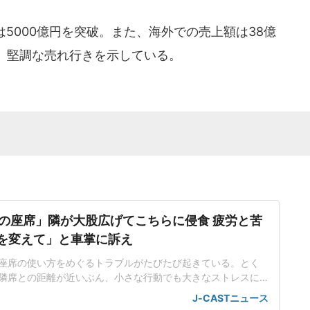
は5000億円を突破。また、海外での売上額は38億
加し、堅調な売れ行きを示している。
の座席」隣が大股広げてこちらに侵食 疲労と苦
席を変えて」と車掌に訴え
座席の使い方をめぐるトラブルがたびたび起きている。とく
隣席との距離が近いぶん、小さな行動でも大きなストレスに
。都内在住の中村彩名さん(仮名・30代)は、関西方面から東
J-CASTニュース
、思わぬ出来事に直面した。不自然な姿勢で移動する羽目に