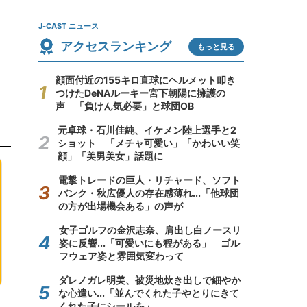
J-CAST ニュース
アクセスランキング
もっと見る
顔面付近の155キロ直球にヘルメット叩き
つけたDeNAルーキー宮下朝陽に擁護の
声 「負けん気必要」と球団OB
元卓球・石川佳純、イケメン陸上選手と2
ショット 「メチャ可愛い」「かわいい笑
顔」「美男美女」話題に
電撃トレードの巨人・リチャード、ソフト
バンク・秋広優人の存在感薄れ...「他球団
の方が出場機会ある」の声が
女子ゴルフの金沢志奈、肩出し白ノースリ
姿に反響...「可愛いにも程がある」 ゴル
フウェア姿と雰囲気変わって
ダレノガレ明美、被災地炊き出しで細やか
な心遣い...「並んでくれた子やとりにきて
くれた子にシールを」