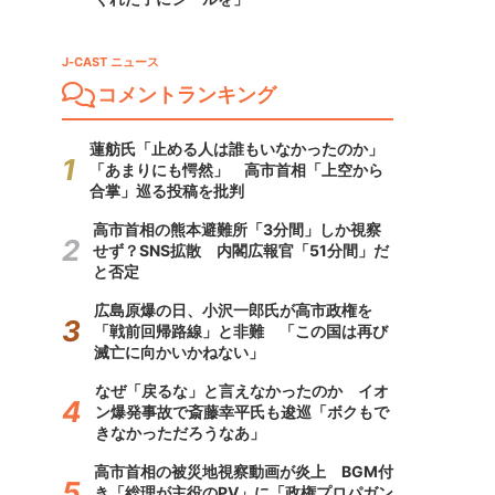
J-CAST ニュース
コメントランキング
蓮舫氏「止める人は誰もいなかったのか」
「あまりにも愕然」 高市首相「上空から
合掌」巡る投稿を批判
高市首相の熊本避難所「3分間」しか視察
せず？SNS拡散 内閣広報官「51分間」だ
と否定
広島原爆の日、小沢一郎氏が高市政権を
「戦前回帰路線」と非難 「この国は再び
滅亡に向かいかねない」
なぜ「戻るな」と言えなかったのか イオ
ン爆発事故で斎藤幸平氏も逡巡「ボクもで
きなかっただろうなあ」
高市首相の被災地視察動画が炎上 BGM付
き「総理が主役のPV」に「政権プロパガン