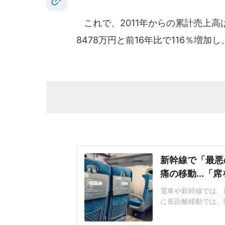
これで、2011年からの累計売上高
8478万円と前16年比で116％増
新幹線で「最悪
痛の移動...「
電車や新幹線では、
に長距離移動では、
つながることがある
京に向かう新幹線で