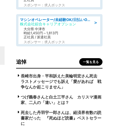
スポンサー：求人ボックス
マシンオペレーター/未経験OK/日払いOK/交替制/20・30・40代活躍中/製造 工場
＞
株式会社綜合キャリアオプション
大分県 中津市
時給1,450円～1,813円
正社員 / 派遣社員
スポンサー：求人ボックス
追悼
一覧を見る
長崎市出身・平和訴えた美輪明宏さん死去
ラストメッセージでも訴え「愛があれば 戦
争なんか起こりません」
つげ義春さんと白土三平さん カリスマ漫画
家、二人の「違い」とは？
死去した丹羽宇一郎さんは、経済界有数の読
書家だった 『死ぬほど読書』ベストセラー
に