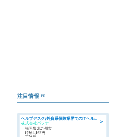
注目情報
PR
ヘルプデスク/外資系保険業界でのITヘルプデスク業務/駅近/即日勤務可/ヘルプデスク
＞
株式会社パソナ
福岡県 北九州市
時給4,167円
正社員