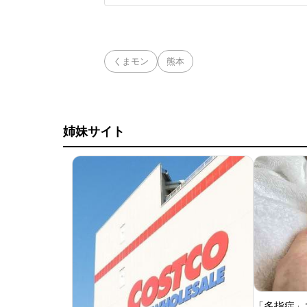
仕事が多忙のため寝
して乗車した。車内
くまモン
熊本
姉妹サイト
「多指症」