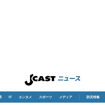
済
IT
エンタメ
スポーツ
メディア
防災特集