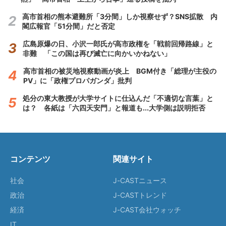
高市首相の熊本避難所「3分間」しか視察せず？SNS拡散 内
閣広報官「51分間」だと否定
広島原爆の日、小沢一郎氏が高市政権を「戦前回帰路線」と
非難 「この国は再び滅亡に向かいかねない」
高市首相の被災地視察動画が炎上 BGM付き「総理が主役の
PV」に「政権プロパガンダ」批判
処分の東大教授が大学サイトに仕込んだ「不適切な言葉」と
は？ 各紙は「六四天安門」と報道も...大学側は説明拒否
コンテンツ
関連サイト
社会
J-CASTニュース
政治
J-CASTトレンド
経済
J-CAST会社ウォッチ
IT