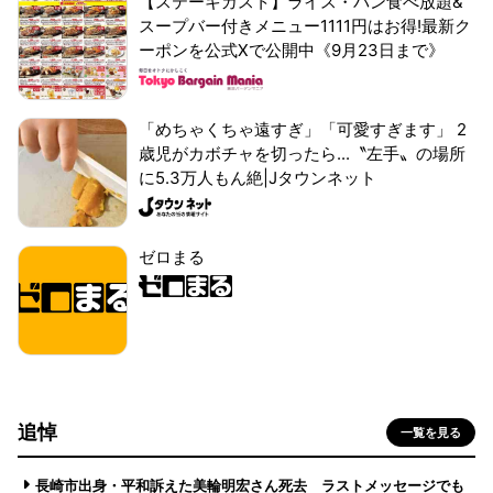
【ステーキガスト】ライス・パン食べ放題&
スープバー付きメニュー1111円はお得!最新ク
ーポンを公式Xで公開中《9月23日まで》
「めちゃくちゃ遠すぎ」「可愛すぎます」 2
歳児がカボチャを切ったら...〝左手〟の場所
に5.3万人もん絶|Jタウンネット
ゼロまる
追悼
一覧を見る
長崎市出身・平和訴えた美輪明宏さん死去 ラストメッセージでも