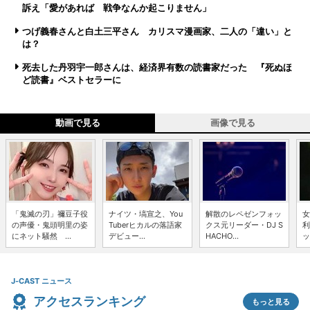
訴え「愛があれば 戦争なんか起こりません」
つげ義春さんと白土三平さん カリスマ漫画家、二人の「違い」と
は？
死去した丹羽宇一郎さんは、経済界有数の読書家だった 『死ぬほ
ど読書』ベストセラーに
動画で見る
画像で見る
「鬼滅の刃」禰豆子役
ナイツ・塙宣之、You
解散のレペゼンフォッ
女
の声優・鬼頭明里の姿
Tuberヒカルの落語家
クス元リーダー・DJ S
利
にネット騒然 ...
デビュー...
HACHO...
ッ
J-CAST ニュース
アクセスランキング
もっと見る