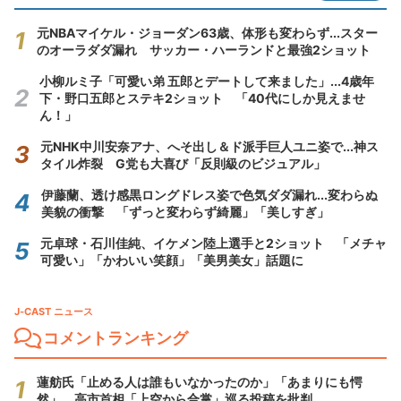
元NBAマイケル・ジョーダン63歳、体形も変わらず...スター
のオーラダダ漏れ サッカー・ハーランドと最強2ショット
小柳ルミ子「可愛い弟 五郎とデートして来ました」...4歳年
下・野口五郎とステキ2ショット 「40代にしか見えませ
ん！」
元NHK中川安奈アナ、へそ出し＆ド派手巨人ユニ姿で...神ス
タイル炸裂 G党も大喜び「反則級のビジュアル」
伊藤蘭、透け感黒ロングドレス姿で色気ダダ漏れ...変わらぬ
美貌の衝撃 「ずっと変わらず綺麗」「美しすぎ」
元卓球・石川佳純、イケメン陸上選手と2ショット 「メチャ
可愛い」「かわいい笑顔」「美男美女」話題に
J-CAST ニュース
コメントランキング
蓮舫氏「止める人は誰もいなかったのか」「あまりにも愕
然」 高市首相「上空から合掌」巡る投稿を批判