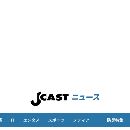
済
IT
エンタメ
スポーツ
メディア
防災特集