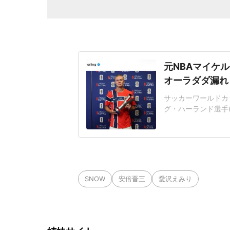
元NBAマイケル
オーラダダ漏れ
サッカーワールドカ
グ・ハーランド選手(
ラムを更新。NBA
ョットを披露した。
「Nocaptionn
ョットを投
SNOW
安倍晋三
愛沢えみり