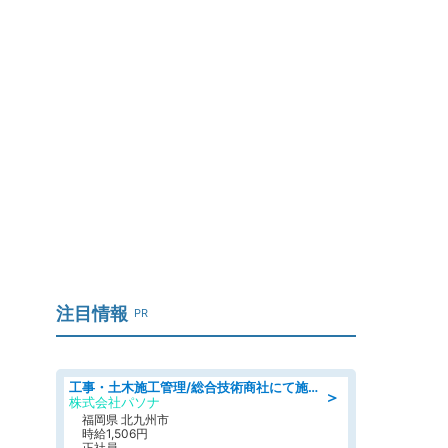
」
注目情報
PR
工事・土木施工管理/総合技術商社にて施工管理のお仕事/即日勤務可/車通勤可/工事・土木施工管理/生産・品質管理
＞
株式会社パソナ
福岡県 北九州市
時給1,506円
正社員