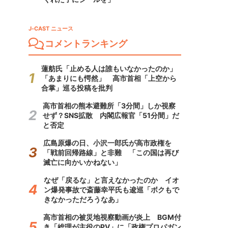
J-CAST ニュース
コメントランキング
蓮舫氏「止める人は誰もいなかったのか」
「あまりにも愕然」 高市首相「上空から
合掌」巡る投稿を批判
高市首相の熊本避難所「3分間」しか視察
せず？SNS拡散 内閣広報官「51分間」だ
と否定
広島原爆の日、小沢一郎氏が高市政権を
「戦前回帰路線」と非難 「この国は再び
滅亡に向かいかねない」
なぜ「戻るな」と言えなかったのか イオ
ン爆発事故で斎藤幸平氏も逡巡「ボクもで
きなかっただろうなあ」
高市首相の被災地視察動画が炎上 BGM付
き「総理が主役のPV」に「政権プロパガン