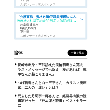
スポンサー：求人ボックス
「介護事務」資格必須/正職員/日勤のみ/介護老人保健施設
＞
医療法人社団幸紀会/介護老人保健施設 グリーンビラ安江
岐阜県 岐阜市
時給1,150円
正社員
スポンサー：求人ボックス
追悼
一覧を見る
長崎市出身・平和訴えた美輪明宏さん死去
ラストメッセージでも訴え「愛があれば 戦
争なんか起こりません」
つげ義春さんと白土三平さん カリスマ漫画
家、二人の「違い」とは？
死去した丹羽宇一郎さんは、経済界有数の読
書家だった 『死ぬほど読書』ベストセラー
に