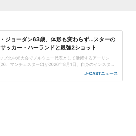
・ジョーダン63歳、体形も変わらず...スターの
 サッカー・ハーランドと最強2ショット
ップ北中米大会でノルウェー代表として活躍するアーリン
26、マンチェスターC)が2026年8月1日、自身のインスタグ
のレジェンド選手マイケル・ジョーダンさん(63)との肩組みシ
J-CASTニュース
ハーランド&ジョーダンの肩組みショットハーランド選手は、
eeded」とコメントを添えて、マイケル・ジョーダンさんとの2シ