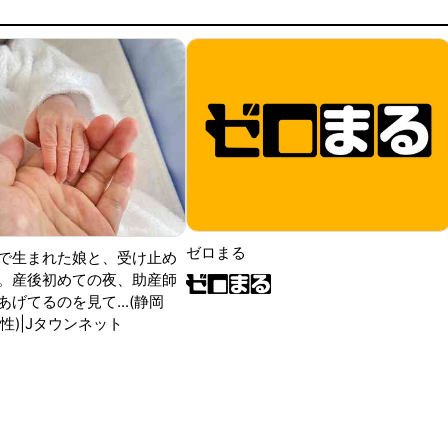
ゼロまる
で生まれた娘と、受け止め
。産後初めての夜、助産師
げてるのを見て...(静岡
性)|Jタウンネット