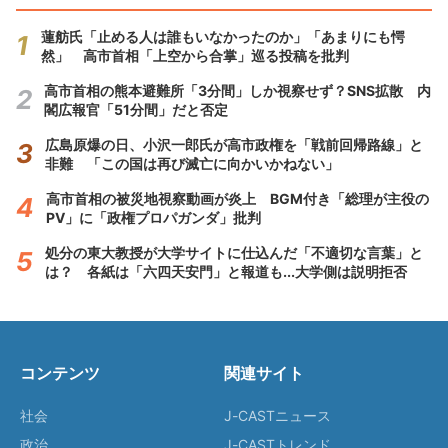
蓮舫氏「止める人は誰もいなかったのか」「あまりにも愕
然」 高市首相「上空から合掌」巡る投稿を批判
高市首相の熊本避難所「3分間」しか視察せず？SNS拡散 内
閣広報官「51分間」だと否定
広島原爆の日、小沢一郎氏が高市政権を「戦前回帰路線」と
非難 「この国は再び滅亡に向かいかねない」
高市首相の被災地視察動画が炎上 BGM付き「総理が主役の
PV」に「政権プロパガンダ」批判
処分の東大教授が大学サイトに仕込んだ「不適切な言葉」と
は？ 各紙は「六四天安門」と報道も...大学側は説明拒否
コンテンツ
関連サイト
社会
J-CASTニュース
政治
J-CASTトレンド