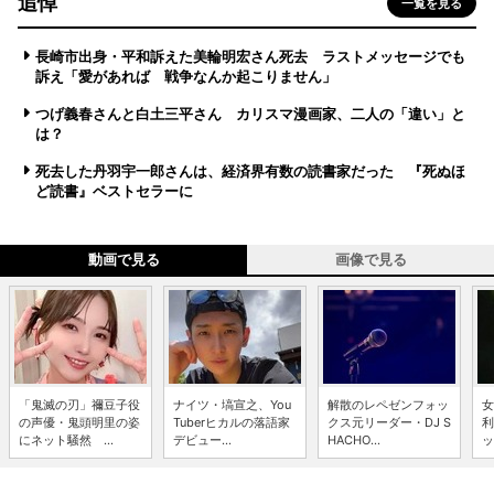
追悼
一覧を見る
長崎市出身・平和訴えた美輪明宏さん死去 ラストメッセージでも
訴え「愛があれば 戦争なんか起こりません」
つげ義春さんと白土三平さん カリスマ漫画家、二人の「違い」と
は？
死去した丹羽宇一郎さんは、経済界有数の読書家だった 『死ぬほ
ど読書』ベストセラーに
動画で見る
画像で見る
「鬼滅の刃」禰豆子役
ナイツ・塙宣之、You
解散のレペゼンフォッ
女
の声優・鬼頭明里の姿
Tuberヒカルの落語家
クス元リーダー・DJ S
利
にネット騒然 ...
デビュー...
HACHO...
ッ