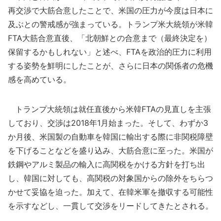
再交渉で大筋合意したことで、米国の圧力が今度は日本に
及ぶとの警戒感が強まっている。トランプ米大統領が米韓
FTA大筋合意直後、「北朝鮮との合意まで（最終決定を）
保留するかもしれない」と述べ、FTAを政治的圧力に利用
する姿勢を鮮明にしたことが、さらに日本の関係者の危機
感を高めている。
トランプ大統領は就任直後から米韓FTAの見直しを主張
しており、交渉は2018年1月始まった。そして、わずか3
か月後、米国製の自動車を韓国に輸出する際に非関税障壁
を下げることなどを盛り込み、大筋合意に至った。米国が
鉄鋼やアルミ製品の輸入に高関税をかける方針を打ち出
し、韓国に対しても、高関税の対象国からの除外をちらつ
かせて妥協を迫った。加えて、在韓米軍を撤収する可能性
を示すなどし、一貫して交渉をリードしてきたとされる。