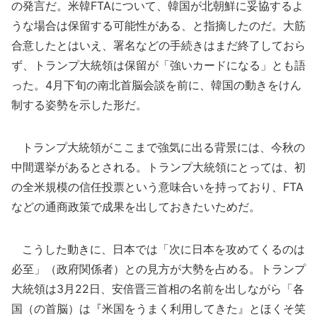
の発言だ。米韓FTAについて、韓国が北朝鮮に妥協するよ
うな場合は保留する可能性がある、と指摘したのだ。大筋
合意したとはいえ、署名などの手続きはまだ終了しておら
ず、トランプ大統領は保留が「強いカードになる」とも語
った。4月下旬の南北首脳会談を前に、韓国の動きをけん
制する姿勢を示した形だ。
トランプ大統領がここまで強気に出る背景には、今秋の
中間選挙があるとされる。トランプ大統領にとっては、初
の全米規模の信任投票という意味合いを持っており、FTA
などの通商政策で成果を出しておきたいためだ。
こうした動きに、日本では「次に日本を攻めてくるのは
必至」（政府関係者）との見方が大勢を占める。トランプ
大統領は3月22日、安倍晋三首相の名前を出しながら「各
国（の首脳）は『米国をうまく利用してきた』とほくそ笑