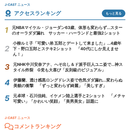
J-CAST ニュース
アクセスランキング
もっと見る
元NBAマイケル・ジョーダン63歳、体形も変わらず...スター
のオーラダダ漏れ サッカー・ハーランドと最強2ショット
小柳ルミ子「可愛い弟 五郎とデートして来ました」...4歳年
下・野口五郎とステキ2ショット 「40代にしか見えませ
ん！」
元NHK中川安奈アナ、へそ出し＆ド派手巨人ユニ姿で...神ス
タイル炸裂 G党も大喜び「反則級のビジュアル」
伊藤蘭、透け感黒ロングドレス姿で色気ダダ漏れ...変わらぬ
美貌の衝撃 「ずっと変わらず綺麗」「美しすぎ」
元卓球・石川佳純、イケメン陸上選手と2ショット 「メチャ
可愛い」「かわいい笑顔」「美男美女」話題に
J-CAST ニュース
コメントランキング