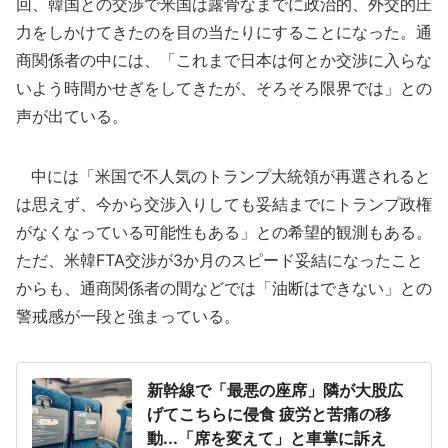
回、韓国との交渉で米国は露骨なまでに政治的、外交的圧
力をしかけてきたのを目の当たりにすることになった。通
商関係者の中には、「これまで日本は何とか交渉に入らな
いよう時間かせぎをしてきたが、そろそろ限界では」との
声が出ている。
中には「米国で不人気のトランプ大統領が再選されると
は思えず、今から交渉入りしても妥結までにトランプ政権
がなくなっている可能性もある」との希望的観測もある。
ただ、米韓FTA交渉が3か月のスピード妥結になったこと
からも、通商関係者の間などでは「油断はできない」との
警戒感が一段と強まっている。
新幹線で「最悪の座席」隣が大股広
げてこちらに侵食 疲労と苦痛の移
動...「席を変えて」と車掌に訴え