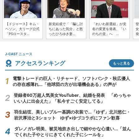
【ドジャース】キム・
新党結成で「「騙し討
「れいわ新選組」が党
登
ヘソン、大リーグ公式
ちにあった気分」と怒
名の変更を発表、「い
女
「PSロースタ...
ったひろゆき妻...
のちの党」へ ...
発
J-CAST ニュース
アクセスランキング
もっと見る
電撃トレードの巨人・リチャード、ソフトバンク・秋広優人
の存在感薄れ...「他球団の方が出場機会ある」の声が
登録者60万超人気美女YouTuber、結婚を発表 「めっちゃ
いい人に出会えた」「私今すごく安定してる」
羽生結弦、美しいブルー基調の衣装で...「ゆず」北川悠仁・
岩沢厚治と3ショット ゆず×ゆづコラボにファン歓喜
ダレノガレ明美、被災地炊き出しで細やかな心遣い...「並ん
でくれた子やとりにきてくれた子にシールを」