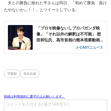
夫との勝負に敗れた平さんは同日、「初めて勝負 負け
たやないかぃ！！」とツイートしている。
「プロモ映像ないしプロパガンダ映
像」「それ以外の解釈は不可能」 想
田和弘氏、高市首相の熊本視察動画
を分析
J-CASTニュース
平愛梨
長友佑都