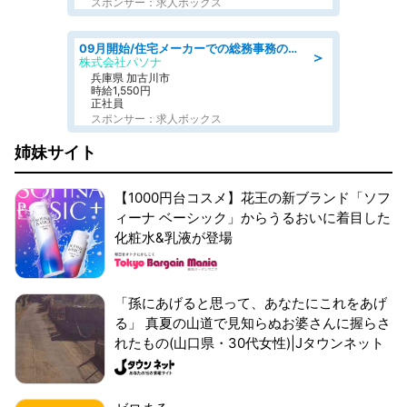
スポンサー：求人ボックス
09月開始/住宅メーカーでの総務事務のお仕事/駅近/車通勤可/一般事務/人事労務
＞
株式会社パソナ
兵庫県 加古川市
時給1,550円
正社員
スポンサー：求人ボックス
姉妹サイト
【1000円台コスメ】花王の新ブランド「ソフ
ィーナ ベーシック」からうるおいに着目した
化粧水&乳液が登場
「孫にあげると思って、あなたにこれをあげ
る」 真夏の山道で見知らぬお婆さんに握らさ
れたもの(山口県・30代女性)|Jタウンネット