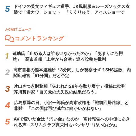
ドイツの美女フィギュア選手、JK風制服＆ルーズソックス衣
装で「激カワ」ショット 「りくりゅう」アイスショーで
J-CAST ニュース
コメントランキング
蓮舫氏「止める人は誰もいなかったのか」「あまりにも愕
然」 高市首相「上空から合掌」巡る投稿を批判
高市首相の熊本避難所「3分間」しか視察せず？SNS拡散 内
閣広報官「51分間」だと否定
片山さつき財務相「失われた28年を取り戻す」投稿に批判
芥川賞作家「自民党の大失政の結果だろう」
広島原爆の日、小沢一郎氏が高市政権を「戦前回帰路線」と
非難 「この国は再び滅亡に向かいかねない」
AVで稼いだ金は「汚い金」なのか 寄付報告への中傷にあき
れる声...スリムクラブ真栄田もバッサリ「汚い心だね」