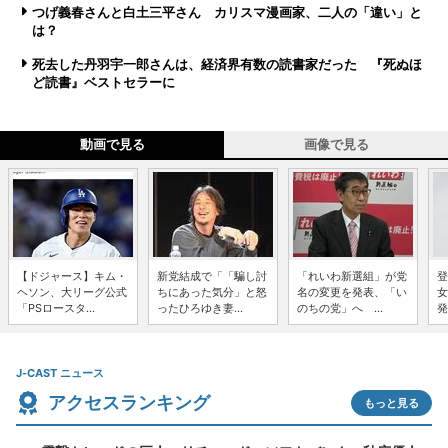
つげ義春さんと白土三平さん カリスマ漫画家、二人の「違い」と
は？
死去した丹羽宇一郎さんは、経済界有数の読書家だった 『死ぬほ
ど読書』ベストセラーに
動画で見る
画像で見る
【ドジャース】キム・
新党結成で「「騙し討
「れいわ新選組」が党
登
ヘソン、大リーグ公式
ちにあった気分」と怒
名の変更を発表、「い
女
「PSロースタ...
ったひろゆき妻...
のちの党」へ ...
発
J-CAST ニュース
アクセスランキング
もっと見る