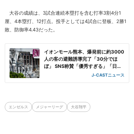
大谷の成績は、3試合連続本塁打を含む打率3割4分1
厘、4本塁打、12打点。投手としては4試合に登板、2勝1
敗、防御率4.43だった。
イオンモール熊本、爆発前に約3000
人の客の避難誘導完了「30分でほ
ぼ」 SNS称賛「優秀すぎる」「日頃
の教育の賜物」
J-CASTニュース
エンゼルス
メジャーリーグ
大谷翔平