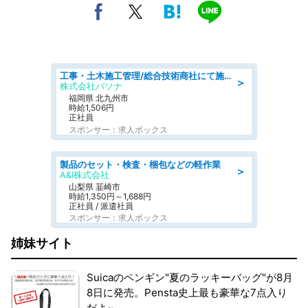
工事・土木施工管理/総合技術商社にて施工管理のお仕事/即日勤務可/車通勤可/工事・土木施工管理/生産・品質管理
＞
株式会社パソナ
福岡県 北九州市
時給1,506円
正社員
スポンサー：求人ボックス
製品のセット・検査・梱包などの軽作業
＞
A&I株式会社
山梨県 韮崎市
時給1,350円～1,688円
正社員 / 派遣社員
スポンサー：求人ボックス
姉妹サイト
Suicaのペンギン"夏のラッキーバッグ"が8月
8日に発売。Pensta史上最も豪華な7点入り
だよ~。