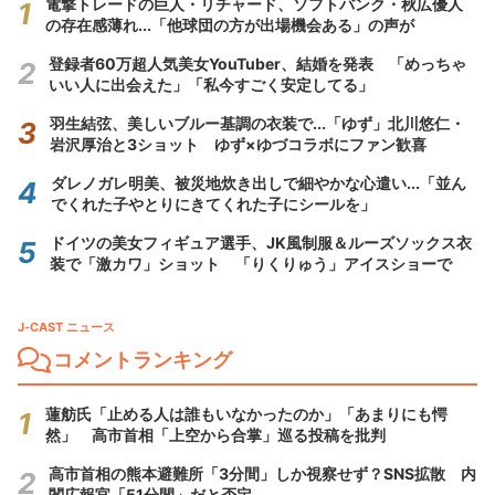
電撃トレードの巨人・リチャード、ソフトバンク・秋広優人
の存在感薄れ...「他球団の方が出場機会ある」の声が
登録者60万超人気美女YouTuber、結婚を発表 「めっちゃ
いい人に出会えた」「私今すごく安定してる」
羽生結弦、美しいブルー基調の衣装で...「ゆず」北川悠仁・
岩沢厚治と3ショット ゆず×ゆづコラボにファン歓喜
ダレノガレ明美、被災地炊き出しで細やかな心遣い...「並ん
でくれた子やとりにきてくれた子にシールを」
ドイツの美女フィギュア選手、JK風制服＆ルーズソックス衣
装で「激カワ」ショット 「りくりゅう」アイスショーで
J-CAST ニュース
コメントランキング
蓮舫氏「止める人は誰もいなかったのか」「あまりにも愕
然」 高市首相「上空から合掌」巡る投稿を批判
高市首相の熊本避難所「3分間」しか視察せず？SNS拡散 内
閣広報官「51分間」だと否定