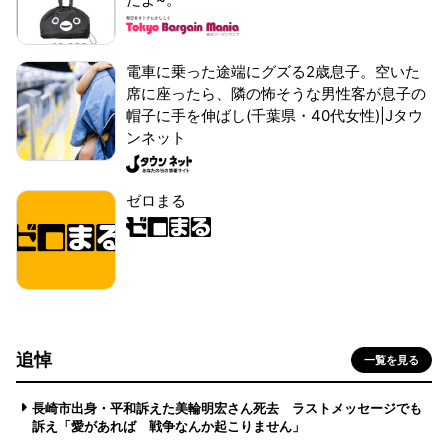
電車に乗った途端にグズる2歳息子。空いた
席に座ったら、隣の怖そうな男性客が息子の
帽子に手を伸ばし(千葉県・40代女性)|Jタウ
ンネット
ゼロまる
追悼
一覧を見る
長崎市出身・平和訴えた美輪明宏さん死去 ラストメッセージでも
訴え「愛があれば 戦争なんか起こりません」