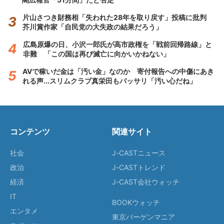
片山さつき財務相「失われた28年を取り戻す」投稿に批判
芥川賞作家「自民党の大失政の結果だろう」
広島原爆の日、小沢一郎氏が高市政権を「戦前回帰路線」と
非難 「この国は再び滅亡に向かいかねない」
AVで稼いだ金は「汚い金」なのか 寄付報告への中傷にあき
れる声...スリムクラブ真栄田もバッサリ「汚い心だね」
コンテンツ
関連サイト
社会
J-CASTニュース
政治
J-CASTトレンド
経済
J-CAST会社ウォッチ
IT
BOOKウォッチ
エンタメ
東京バーゲンマニア