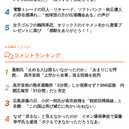
電撃トレードの巨人・リチャード、ソフトバンク・秋広優人
の存在感薄れ...「他球団の方が出場機会ある」の声が
女子ゴルフの鶴岡果恋、オリックスのイケメン夫から貴重プ
レゼントに喜び 「感動をありがとう！！」
J-CAST ニュース
コメントランキング
蓮舫氏「止める人は誰もいなかったのか」「あまりにも愕
然」 高市首相「上空から合掌」巡る投稿を批判
高市首相の熊本避難所「3分間」しか視察せず？SNS拡散 内
閣広報官「51分間」だと否定
広島原爆の日、小沢一郎氏が高市政権を「戦前回帰路線」と
非難 「この国は再び滅亡に向かいかねない」
なぜ「戻るな」と言えなかったのか イオン爆発事故で斎藤
幸平氏も逡巡「ボクもできなかっただろうなあ」