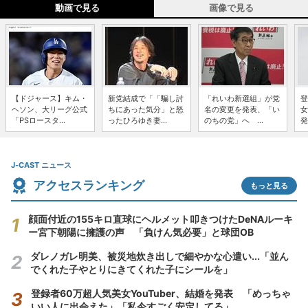
動画で見る
画像で見る
【ドジャース】キム・
新党結成で「「騙し討
「れいわ新選組」が党
登
ヘソン、大リーグ公式
ちにあった気分」と怒
名の変更を発表、「い
女
「PSロースタ...
ったひろゆき妻...
のちの党」へ ...
発
J-CAST ニュース
アクセスランキング
もっと見る
顔面付近の155キロ直球にヘルメット叩きつけたDeNAルーキ
ー宮下朝陽に擁護の声 「負けん気必要」と球団OB
ダレノガレ明美、被災地炊き出しで細やかな心遣い...「並ん
でくれた子やとりにきてくれた子にシールを」
登録者60万超人気美女YouTuber、結婚を発表 「めっちゃ
いい人に出会えた」「私今すごく安定してる」