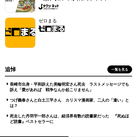
ゼロまる
追悼
一覧を見る
長崎市出身・平和訴えた美輪明宏さん死去 ラストメッセージでも
訴え「愛があれば 戦争なんか起こりません」
つげ義春さんと白土三平さん カリスマ漫画家、二人の「違い」と
は？
死去した丹羽宇一郎さんは、経済界有数の読書家だった 『死ぬほ
ど読書』ベストセラーに