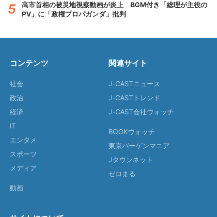
高市首相の被災地視察動画が炎上 BGM付き「総理が主役の
PV」に「政権プロパガンダ」批判
コンテンツ
関連サイト
社会
J-CASTニュース
政治
J-CASTトレンド
経済
J-CAST会社ウォッチ
IT
BOOKウォッチ
エンタメ
東京バーゲンマニア
スポーツ
Jタウンネット
メディア
ゼロまる
動画