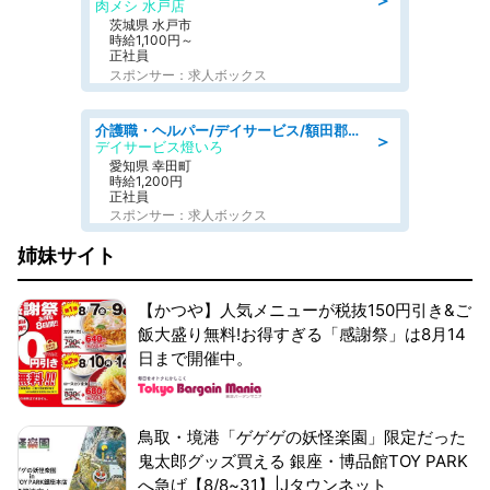
＞
肉メシ 水戸店
茨城県 水戸市
時給1,100円～
正社員
スポンサー：求人ボックス
介護職・ヘルパー/デイサービス/額田郡幸田町/JR東海道本線 幸田/愛知県
＞
デイサービス燈いろ
愛知県 幸田町
時給1,200円
正社員
スポンサー：求人ボックス
姉妹サイト
【かつや】人気メニューが税抜150円引き&ご
飯大盛り無料!お得すぎる「感謝祭」は8月14
日まで開催中。
鳥取・境港「ゲゲゲの妖怪楽園」限定だった
鬼太郎グッズ買える 銀座・博品館TOY PARK
へ急げ【8/8~31】|Jタウンネット