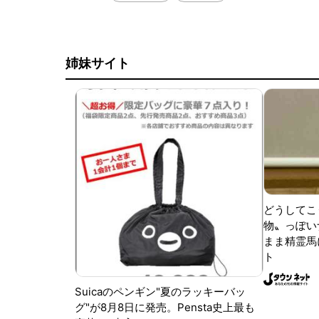
姉妹サイト
どうしてこ
物〟っぽい
まま精霊馬
ト
Suicaのペンギン"夏のラッキーバッ
グ"が8月8日に発売。Pensta史上最も