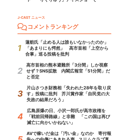
J-CAST ニュース
コメントランキング
蓮舫氏「止める人は誰もいなかったのか」
「あまりにも愕然」 高市首相「上空から
合掌」巡る投稿を批判
高市首相の熊本避難所「3分間」しか視察
せず？SNS拡散 内閣広報官「51分間」だ
と否定
片山さつき財務相「失われた28年を取り戻
す」投稿に批判 芥川賞作家「自民党の大
失政の結果だろう」
広島原爆の日、小沢一郎氏が高市政権を
「戦前回帰路線」と非難 「この国は再び
滅亡に向かいかねない」
AVで稼いだ金は「汚い金」なのか 寄付報
告への中傷にあきれる声...スリムクラブ真