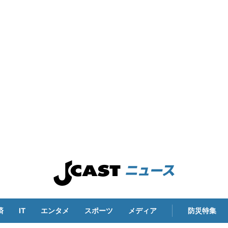
済
IT
エンタメ
スポーツ
メディア
防災特集