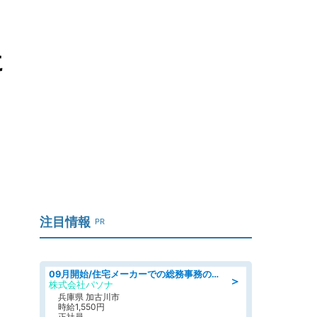
に
注目情報
PR
09月開始/住宅メーカーでの総務事務のお仕事/駅近/車通勤可/一般事務/人事労務
＞
株式会社パソナ
兵庫県 加古川市
時給1,550円
正社員