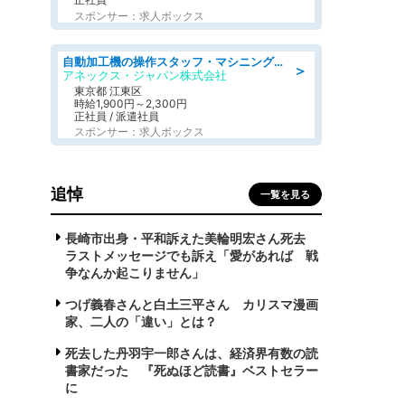
スポンサー：求人ボックス
自動加工機の操作スタッフ・マシニングセンタ/工業系卒歓迎/未経験OK/年間休日125日/ブランクOK/交通費支給
＞
アネックス・ジャパン株式会社
東京都 江東区
時給1,900円～2,300円
正社員 / 派遣社員
スポンサー：求人ボックス
追悼
一覧を見る
長崎市出身・平和訴えた美輪明宏さん死去
ラストメッセージでも訴え「愛があれば 戦
争なんか起こりません」
つげ義春さんと白土三平さん カリスマ漫画
家、二人の「違い」とは？
死去した丹羽宇一郎さんは、経済界有数の読
書家だった 『死ぬほど読書』ベストセラー
に