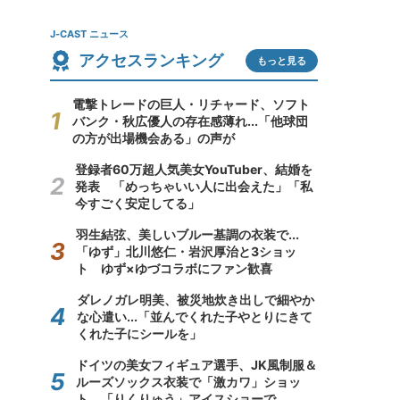
J-CAST ニュース
アクセスランキング
もっと見る
電撃トレードの巨人・リチャード、ソフト
バンク・秋広優人の存在感薄れ...「他球団
の方が出場機会ある」の声が
登録者60万超人気美女YouTuber、結婚を
発表 「めっちゃいい人に出会えた」「私
今すごく安定してる」
羽生結弦、美しいブルー基調の衣装で...
「ゆず」北川悠仁・岩沢厚治と3ショッ
ト ゆず×ゆづコラボにファン歓喜
ダレノガレ明美、被災地炊き出しで細やか
な心遣い...「並んでくれた子やとりにきて
くれた子にシールを」
ドイツの美女フィギュア選手、JK風制服＆
ルーズソックス衣装で「激カワ」ショッ
ト 「りくりゅう」アイスショーで