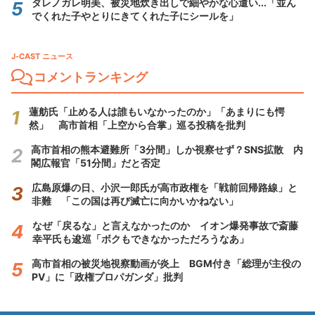
ダレノガレ明美、被災地炊き出しで細やかな心遣い...「並ん
でくれた子やとりにきてくれた子にシールを」
J-CAST ニュース
コメントランキング
蓮舫氏「止める人は誰もいなかったのか」「あまりにも愕
然」 高市首相「上空から合掌」巡る投稿を批判
高市首相の熊本避難所「3分間」しか視察せず？SNS拡散 内
閣広報官「51分間」だと否定
広島原爆の日、小沢一郎氏が高市政権を「戦前回帰路線」と
非難 「この国は再び滅亡に向かいかねない」
なぜ「戻るな」と言えなかったのか イオン爆発事故で斎藤
幸平氏も逡巡「ボクもできなかっただろうなあ」
高市首相の被災地視察動画が炎上 BGM付き「総理が主役の
PV」に「政権プロパガンダ」批判