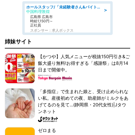
ホールスタッフ/「未経験者さん&バイトデビューも大歓迎」残業ほぼなし×1日3時間〜勤務OK!フォロー体制も充実/広島県/広島市南区
＞
中国料理敦煌
広島県 広島市
時給1,150円～
正社員
スポンサー：求人ボックス
姉妹サイト
【かつや】人気メニューが税抜150円引き&ご
飯大盛り無料!お得すぎる「感謝祭」は8月14
日まで開催中。
「多指症」で生まれた娘と、受け止められな
い私。産後初めての夜、助産師がミルクをあ
げてるのを見て...(静岡県・20代女性)|Jタウ
ンネット
ゼロまる