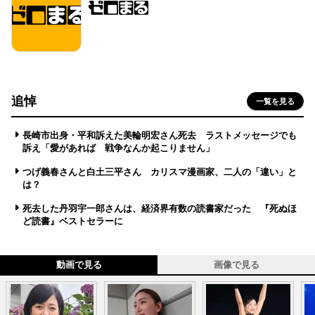
追悼
一覧を見る
長崎市出身・平和訴えた美輪明宏さん死去 ラストメッセージでも
訴え「愛があれば 戦争なんか起こりません」
つげ義春さんと白土三平さん カリスマ漫画家、二人の「違い」と
は？
死去した丹羽宇一郎さんは、経済界有数の読書家だった 『死ぬほ
ど読書』ベストセラーに
動画で見る
画像で見る