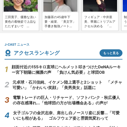
三田寛子、優雅な淡い
加藤茶の45歳年下
フィギュア・中井亜
制
黄色の着物姿で上品な
妻・綾菜、「美文字」
美、華麗にトリプルア
う
たたずまいで ...
手書き勉強ノート...
クセル決める 「...
一
J-CAST ニュース
アクセスランキング
もっと見る
顔面付近の155キロ直球にヘルメット叩きつけたDeNAルーキ
ー宮下朝陽に擁護の声 「負けん気必要」と球団OB
元卓球・石川佳純、イケメン陸上選手と2ショット 「メチャ
可愛い」「かわいい笑顔」「美男美女」話題に
電撃トレードの巨人・リチャード、ソフトバンク・秋広優人
の存在感薄れ...「他球団の方が出場機会ある」の声が
女子ゴルフの金沢志奈、肩出し白ノースリ姿に反響...「可愛
いにも程がある」 ゴルフウェア姿と雰囲気変わって