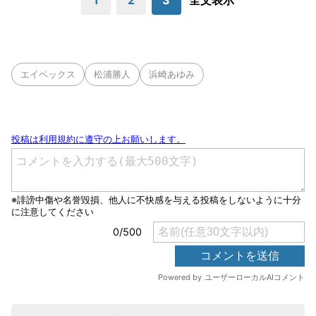
1
2
3
全文表示
エイベックス
松浦勝人
浜崎あゆみ