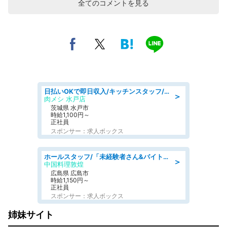
全てのコメントを見る
日払いOKで即日収入/キッチンスタッフ/「原付免許必須」デリバリー業務など、自己成長可能な幅広い仕事に挑戦!髪型自由&ピアス・ネイルOK/茨城県/水戸市
＞
肉メシ 水戸店
茨城県 水戸市
時給1,100円～
正社員
スポンサー：求人ボックス
ホールスタッフ/「未経験者さん&バイトデビューも大歓迎」残業ほぼなし×1日3時間〜勤務OK!フォロー体制も充実/広島県/広島市南区
＞
中国料理敦煌
広島県 広島市
時給1,150円～
正社員
スポンサー：求人ボックス
姉妹サイト