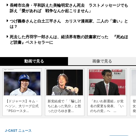
長崎市出身・平和訴えた美輪明宏さん死去 ラストメッセージでも
訴え「愛があれば 戦争なんか起こりません」
つげ義春さんと白土三平さん カリスマ漫画家、二人の「違い」と
は？
死去した丹羽宇一郎さんは、経済界有数の読書家だった 『死ぬほ
ど読書』ベストセラーに
動画で見る
画像で見る
【ドジャース】キム・
新党結成で「「騙し討
「れいわ新選組」が党
登
ヘソン、大リーグ公式
ちにあった気分」と怒
名の変更を発表、「い
女
「PSロースタ...
ったひろゆき妻...
のちの党」へ ...
発
J-CAST ニュース