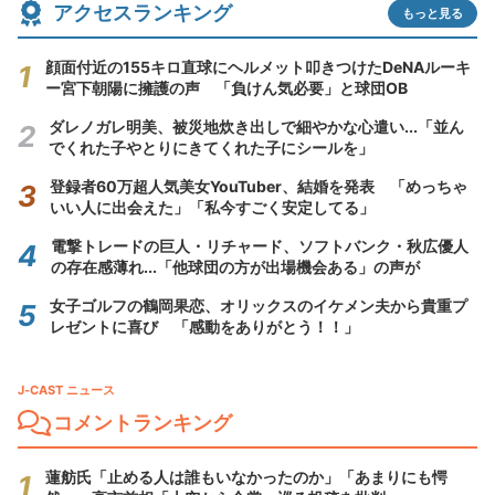
アクセスランキング
もっと見る
顔面付近の155キロ直球にヘルメット叩きつけたDeNAルーキ
ー宮下朝陽に擁護の声 「負けん気必要」と球団OB
ダレノガレ明美、被災地炊き出しで細やかな心遣い...「並ん
でくれた子やとりにきてくれた子にシールを」
登録者60万超人気美女YouTuber、結婚を発表 「めっちゃ
いい人に出会えた」「私今すごく安定してる」
電撃トレードの巨人・リチャード、ソフトバンク・秋広優人
の存在感薄れ...「他球団の方が出場機会ある」の声が
女子ゴルフの鶴岡果恋、オリックスのイケメン夫から貴重プ
レゼントに喜び 「感動をありがとう！！」
J-CAST ニュース
コメントランキング
蓮舫氏「止める人は誰もいなかったのか」「あまりにも愕