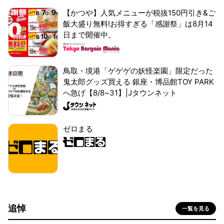
【かつや】人気メニューが税抜150円引き&ご
飯大盛り無料!お得すぎる「感謝祭」は8月14
日まで開催中。
鳥取・境港「ゲゲゲの妖怪楽園」限定だった
鬼太郎グッズ買える 銀座・博品館TOY PARK
へ急げ【8/8~31】|Jタウンネット
ゼロまる
追悼
一覧を見る