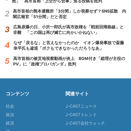
然」 高市首相「上空から合掌」巡る投稿を批判
高市首相の熊本避難所「3分間」しか視察せず？SNS拡散 内
閣広報官「51分間」だと否定
広島原爆の日、小沢一郎氏が高市政権を「戦前回帰路線」と
非難 「この国は再び滅亡に向かいかねない」
なぜ「戻るな」と言えなかったのか イオン爆発事故で斎藤
幸平氏も逡巡「ボクもできなかっただろうなあ」
高市首相の被災地視察動画が炎上 BGM付き「総理が主役の
PV」に「政権プロパガンダ」批判
コンテンツ
関連サイト
社会
J-CASTニュース
政治
J-CASTトレンド
経済
J-CAST会社ウォッチ