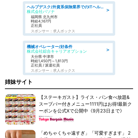
ヘルプデスク/外資系保険業界でのITヘルプデスク業務/駅近/即日勤務可/ヘルプデスク
＞
株式会社パソナ
福岡県 北九州市
時給4,167円
正社員
スポンサー：求人ボックス
機械オペレーター/好条件
＞
株式会社綜合キャリアオプション
大分県 中津市
時給1,450円～1,813円
正社員 / 派遣社員
スポンサー：求人ボックス
姉妹サイト
【ステーキガスト】ライス・パン食べ放題&
スープバー付きメニュー1111円はお得!最新ク
ーポンを公式Xで公開中《9月23日まで》
「めちゃくちゃ遠すぎ」「可愛すぎます」 2