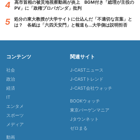
高市首相の被災地視察動画が炎上 BGM付き「総理が主役の
PV」に「政権プロパガンダ」批判
処分の東大教授が大学サイトに仕込んだ「不適切な言葉」と
は？ 各紙は「六四天安門」と報道も...大学側は説明拒否
コンテンツ
関連サイト
社会
J-CASTニュース
政治
J-CASTトレンド
経済
J-CAST会社ウォッチ
IT
BOOKウォッチ
エンタメ
東京バーゲンマニア
スポーツ
Jタウンネット
メディア
ゼロまる
動画