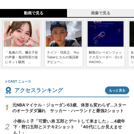
動画で見る
画像で見る
「鬼滅の刃」禰豆子役
ナイツ・塙宣之、You
解散のレペゼンフォッ
女
の声優・鬼頭明里の姿
Tuberヒカルの落語家
クス元リーダー・DJ S
利
にネット騒然 ...
デビュー...
HACHO...
ッ
J-CAST ニュース
アクセスランキング
もっと見る
元NBAマイケル・ジョーダン63歳、体形も変わらず...スター
のオーラダダ漏れ サッカー・ハーランドと最強2ショット
小柳ルミ子「可愛い弟 五郎とデートして来ました」...4歳年
下・野口五郎とステキ2ショット 「40代にしか見えませ
ん！」