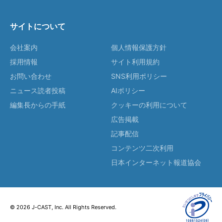
サイトについて
会社案内
個人情報保護方針
採用情報
サイト利用規約
お問い合わせ
SNS利用ポリシー
ニュース読者投稿
AIポリシー
編集長からの手紙
クッキーの利用について
広告掲載
記事配信
コンテンツ二次利用
日本インターネット報道協会
© 2026 J-CAST, Inc. All Rights Reserved.