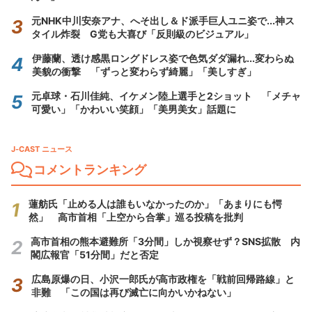
元NHK中川安奈アナ、へそ出し＆ド派手巨人ユニ姿で...神ス
タイル炸裂 G党も大喜び「反則級のビジュアル」
伊藤蘭、透け感黒ロングドレス姿で色気ダダ漏れ...変わらぬ
美貌の衝撃 「ずっと変わらず綺麗」「美しすぎ」
元卓球・石川佳純、イケメン陸上選手と2ショット 「メチャ
可愛い」「かわいい笑顔」「美男美女」話題に
J-CAST ニュース
コメントランキング
蓮舫氏「止める人は誰もいなかったのか」「あまりにも愕
然」 高市首相「上空から合掌」巡る投稿を批判
高市首相の熊本避難所「3分間」しか視察せず？SNS拡散 内
閣広報官「51分間」だと否定
広島原爆の日、小沢一郎氏が高市政権を「戦前回帰路線」と
非難 「この国は再び滅亡に向かいかねない」