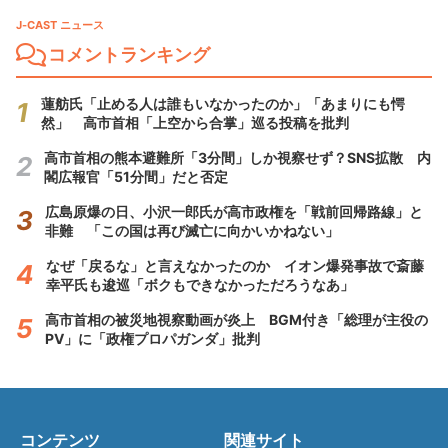
J-CAST ニュース
コメントランキング
蓮舫氏「止める人は誰もいなかったのか」「あまりにも愕
然」 高市首相「上空から合掌」巡る投稿を批判
高市首相の熊本避難所「3分間」しか視察せず？SNS拡散 内
閣広報官「51分間」だと否定
広島原爆の日、小沢一郎氏が高市政権を「戦前回帰路線」と
非難 「この国は再び滅亡に向かいかねない」
なぜ「戻るな」と言えなかったのか イオン爆発事故で斎藤
幸平氏も逡巡「ボクもできなかっただろうなあ」
高市首相の被災地視察動画が炎上 BGM付き「総理が主役の
PV」に「政権プロパガンダ」批判
コンテンツ
関連サイト