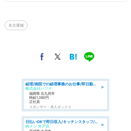
名古屋城
経理/病院での経理事務のお仕事/即日勤務可/車通勤可/経理/一般事務
＞
株式会社パソナ
福岡県 北九州市
時給1,380円
正社員
スポンサー：求人ボックス
日払いOKで即日収入/キッチンスタッフ/「原付免許必須」デリバリー業務など、自己成長可能な幅広い仕事に挑戦!髪型自由&ピアス・ネイルOK/茨城県/水戸市
＞
肉メシ 水戸店