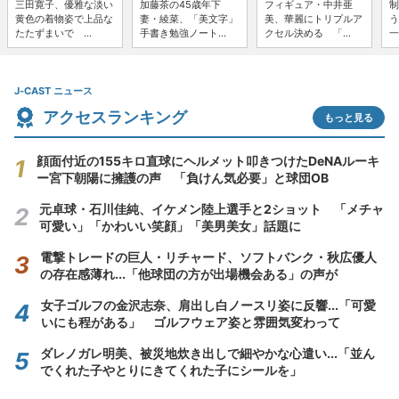
三田寛子、優雅な淡い
加藤茶の45歳年下
フィギュア・中井亜
制
黄色の着物姿で上品な
妻・綾菜、「美文字」
美、華麗にトリプルア
う
たたずまいで ...
手書き勉強ノート...
クセル決める 「...
一
J-CAST ニュース
アクセスランキング
もっと見る
顔面付近の155キロ直球にヘルメット叩きつけたDeNAルーキ
ー宮下朝陽に擁護の声 「負けん気必要」と球団OB
元卓球・石川佳純、イケメン陸上選手と2ショット 「メチャ
可愛い」「かわいい笑顔」「美男美女」話題に
電撃トレードの巨人・リチャード、ソフトバンク・秋広優人
の存在感薄れ...「他球団の方が出場機会ある」の声が
女子ゴルフの金沢志奈、肩出し白ノースリ姿に反響...「可愛
いにも程がある」 ゴルフウェア姿と雰囲気変わって
ダレノガレ明美、被災地炊き出しで細やかな心遣い...「並ん
でくれた子やとりにきてくれた子にシールを」