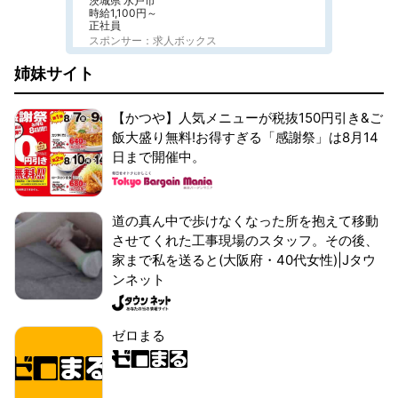
茨城県 水戸市
時給1,100円～
正社員
スポンサー：求人ボックス
姉妹サイト
【かつや】人気メニューが税抜150円引き&ご
飯大盛り無料!お得すぎる「感謝祭」は8月14
日まで開催中。
道の真ん中で歩けなくなった所を抱えて移動
させてくれた工事現場のスタッフ。その後、
家まで私を送ると(大阪府・40代女性)|Jタウ
ンネット
ゼロまる