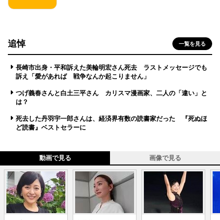
追悼
一覧を見る
長崎市出身・平和訴えた美輪明宏さん死去 ラストメッセージでも
訴え「愛があれば 戦争なんか起こりません」
つげ義春さんと白土三平さん カリスマ漫画家、二人の「違い」と
は？
死去した丹羽宇一郎さんは、経済界有数の読書家だった 『死ぬほ
ど読書』ベストセラーに
動画で見る
画像で見る