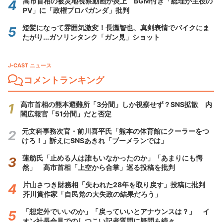
高市首相の被災地視察動画が炎上 BGM付き「総理が主役の
PV」に「政権プロパガンダ」批判
短髪になって雰囲気激変！長瀬智也、真剣表情でバイクにま
たがり...ガソリンタンク「ガン見」ショット
J-CAST ニュース
コメントランキング
高市首相の熊本避難所「3分間」しか視察せず？SNS拡散 内
閣広報官「51分間」だと否定
元文科事務次官・前川喜平氏「熊本の体育館にクーラーをつ
けろ！」訴えにSNSあきれ「ブーメランでは」
蓮舫氏「止める人は誰もいなかったのか」「あまりにも愕
然」 高市首相「上空から合掌」巡る投稿を批判
片山さつき財務相「失われた28年を取り戻す」投稿に批判
芥川賞作家「自民党の大失政の結果だろう」
「想定外でいいのか」「戻っていいとアナウンスは？」 イ
オン社長会見でのしつこい記者質問に疑問も続々