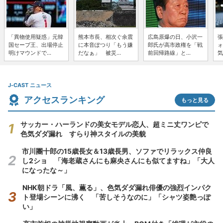
「異物使用疑惑」元韓
熊本市長、相次ぐ余震
広島原爆の日、小沢一
張
国セーブ王、出場停止
に本音ぽつり「もう嫌
郎氏が高市政権を「戦
ォ
明けマウンドで...
だなぁ」 被災...
前回帰路線」と...
気
J-CAST ニュース
アクセスランキング
もっと見る
サッカー・ハーランドの美女モデル恋人、超ミニ丈ワンピで
色気ダダ漏れ すらり神スタイルの美貌
市川團十郎の15歳長女＆13歳長男、ソファでリラックス仲良
し2ショ 「海老蔵さんにも麻央さんにも似てますね」「大人
になったな～」
NHK朝ドラ「風、薫る」、色気ダダ漏れ俳優の強烈インパク
ト登場シーンに沸く 「苦しそうなのに」「シャツ姿艶っぽ
い」