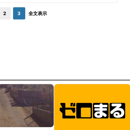
球ずつを受け、この試合でも阪神のデルミス・ガルシアが2回
に死球を受けた。内
2
3
全文表示