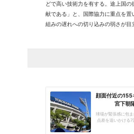
どで高い技術力を有する。途上国の
献である」と、国際協力に重点を置
組みの遅れへの切り込みの弱さが目
顔面付近の15
宮下朝
球場が緊張感に包まれ
点差を追いかける7
じた155キロ直球
ヘルメットを叩きつ