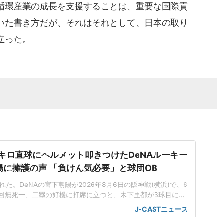
循環産業の成長を支援することは、重要な国際貢
いた書き方だが、それはそれとして、日本の取り
立った。
5キロ直球にヘルメット叩きつけたDeNAルーキー
陽に擁護の声 「負けん気必要」と球団OB
た。DeNAの宮下朝陽が2026年8月6日の阪神戦(横浜)で、6
回無死一、二塁の好機に打席に立つと、木下里都が3球目に投
が顔面付近へ。もんどり打ってよけた宮下は怒りの表情を見せて
J-CASTニュース
けた。「熱くなってしまった部分があったのでしょう」前日5