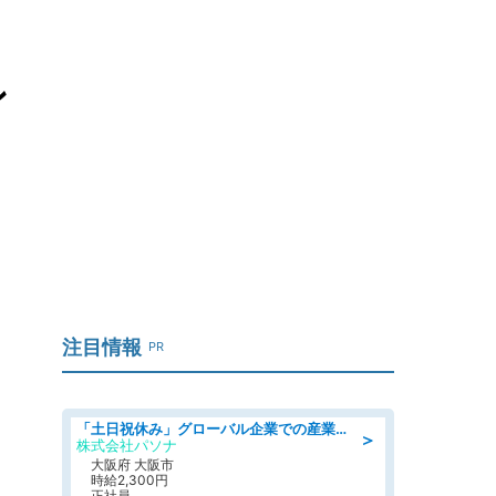
ン
注目情報
PR
「土日祝休み」グローバル企業での産業保健のお仕事/保健師/高時給/残業なし/服装自由/要資格:保健師
＞
株式会社パソナ
大阪府 大阪市
時給2,300円
正社員