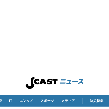
済
IT
エンタメ
スポーツ
メディア
防災特集