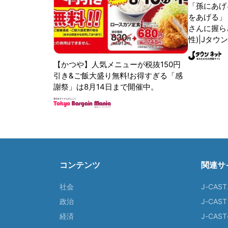
「孫にあげ
をあげる」
さんに握ら
性)|Jタウ
【かつや】人気メニューが税抜150円
引き&ご飯大盛り無料!お得すぎる「感
謝祭」は8月14日まで開催中。
コンテンツ
関連サ
社会
J-CAS
政治
J-CAS
経済
J-CA