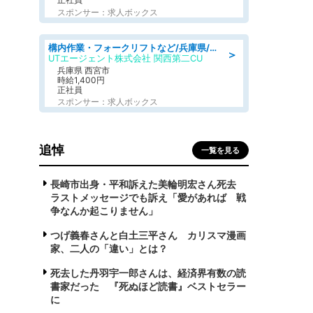
スポンサー：求人ボックス
構内作業・フォークリフトなど/兵庫県/月収25万円可 リーチフォークリフトのお仕事 ブランクOK 日勤 年休120日 食堂あり
＞
UTエージェント株式会社 関西第二CU
兵庫県 西宮市
時給1,400円
正社員
スポンサー：求人ボックス
追悼
一覧を見る
長崎市出身・平和訴えた美輪明宏さん死去
ラストメッセージでも訴え「愛があれば 戦
争なんか起こりません」
つげ義春さんと白土三平さん カリスマ漫画
家、二人の「違い」とは？
死去した丹羽宇一郎さんは、経済界有数の読
書家だった 『死ぬほど読書』ベストセラー
に