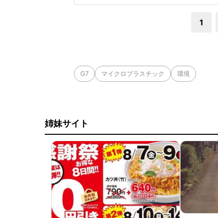
日は両チームが2死
1
G7
マイクロプラスチック
環境
姉妹サイト