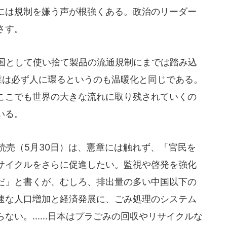
には規制を嫌う声が根強くある。政治のリーダー
さす。
国として使い捨て製品の流通規制にまでは踏み込
の仕業は必ず人に環るというのも温暖化と同じである。
ここでも世界の大きな流れに取り残されていくの
いる。
読売（5月30日）は、憲章には触れず、「官民を
サイクルをさらに促進したい。監視や啓発を強化
だ」と書くが、むしろ、排出量の多い中国以下の
速な人口増加と経済発展に、ごみ処理のシステム
い。......日本はプラごみの回収やリサイクルな