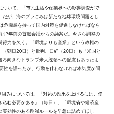
について、「市民生活や産業界への影響調査がで
。だが、海のプラごみは新たな地球環境問題とし
府は危機感を持って国内対策を促進しなければなら
題は3年前の首脳会議からの懸案だ。今さら調整の
説得力を欠く。『環境よりも産業』という政権の
（朝日20日）と批判。日経（20日）も「米国と
後ろ向きなトランプ米大統領への配慮もあったよ
重要性を語ったが、行動を伴わなければ本気度が問
組みについては、「対策の効果を上げるには、使
き込む必要がある」（毎日）、「環境省や経済産
つ実効性のある削減ルールを早急に詰めてほし