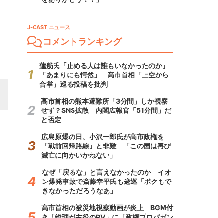
J-CAST ニュース
コメントランキング
蓮舫氏「止める人は誰もいなかったのか」
「あまりにも愕然」 高市首相「上空から
合掌」巡る投稿を批判
高市首相の熊本避難所「3分間」しか視察
せず？SNS拡散 内閣広報官「51分間」だ
と否定
広島原爆の日、小沢一郎氏が高市政権を
「戦前回帰路線」と非難 「この国は再び
滅亡に向かいかねない」
なぜ「戻るな」と言えなかったのか イオ
ン爆発事故で斎藤幸平氏も逡巡「ボクもで
きなかっただろうなあ」
高市首相の被災地視察動画が炎上 BGM付
き「総理が主役のPV」に「政権プロパガン