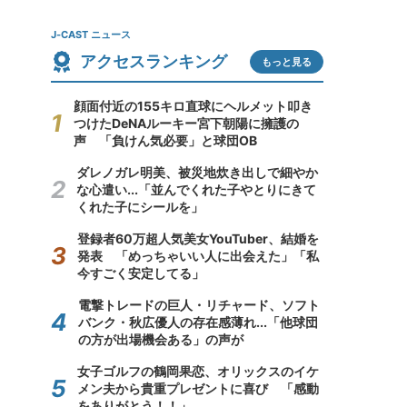
J-CAST ニュース
アクセスランキング
もっと見る
顔面付近の155キロ直球にヘルメット叩き
つけたDeNAルーキー宮下朝陽に擁護の
声 「負けん気必要」と球団OB
ダレノガレ明美、被災地炊き出しで細やか
な心遣い...「並んでくれた子やとりにきて
くれた子にシールを」
登録者60万超人気美女YouTuber、結婚を
発表 「めっちゃいい人に出会えた」「私
今すごく安定してる」
電撃トレードの巨人・リチャード、ソフト
バンク・秋広優人の存在感薄れ...「他球団
の方が出場機会ある」の声が
女子ゴルフの鶴岡果恋、オリックスのイケ
メン夫から貴重プレゼントに喜び 「感動
をありがとう！！」