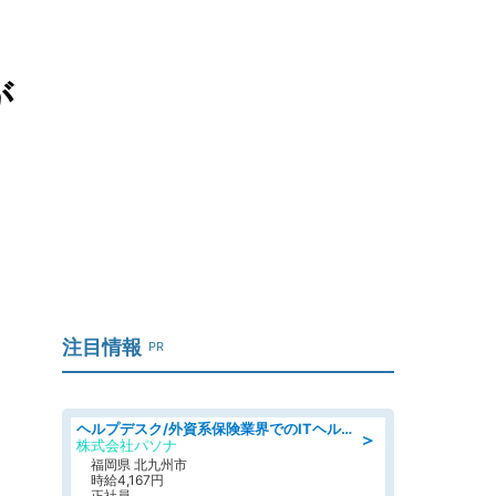
が
注目情報
PR
ヘルプデスク/外資系保険業界でのITヘルプデスク業務/駅近/即日勤務可/ヘルプデスク
＞
株式会社パソナ
福岡県 北九州市
時給4,167円
正社員