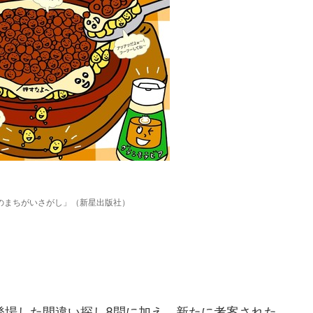
のまちがいさがし」（新星出版社）
場した間違い探し8問に加え、新たに考案された