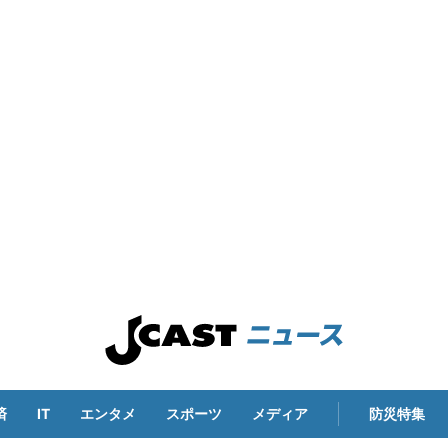
済
IT
エンタメ
スポーツ
メディア
防災特集