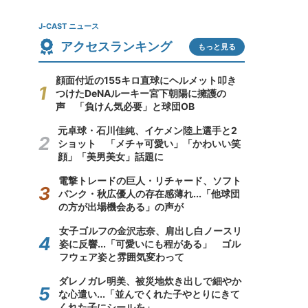
J-CAST ニュース
アクセスランキング
もっと見る
顔面付近の155キロ直球にヘルメット叩き
つけたDeNAルーキー宮下朝陽に擁護の
声 「負けん気必要」と球団OB
元卓球・石川佳純、イケメン陸上選手と2
ショット 「メチャ可愛い」「かわいい笑
顔」「美男美女」話題に
電撃トレードの巨人・リチャード、ソフト
バンク・秋広優人の存在感薄れ...「他球団
の方が出場機会ある」の声が
女子ゴルフの金沢志奈、肩出し白ノースリ
姿に反響...「可愛いにも程がある」 ゴル
フウェア姿と雰囲気変わって
ダレノガレ明美、被災地炊き出しで細やか
な心遣い...「並んでくれた子やとりにきて
くれた子にシールを」