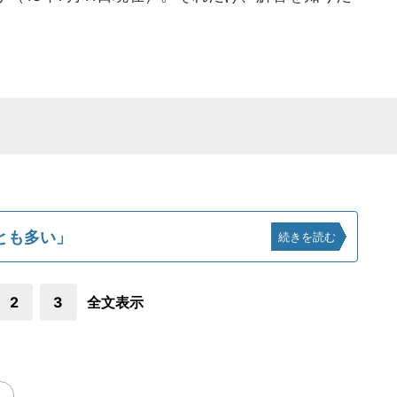
とも多い」
続きを読む
2
3
全文表示
し