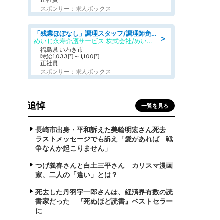
スポンサー：求人ボックス
「残業ほぼなし」調理スタッフ/調理師免許必須/正職員/日勤のみ/住宅型有料老人ホーム
＞
めいじ永寿介護サービス 株式会社/めいじ永寿介護サービスセンター
福島県 いわき市
時給1,033円～1,100円
正社員
スポンサー：求人ボックス
追悼
一覧を見る
長崎市出身・平和訴えた美輪明宏さん死去
ラストメッセージでも訴え「愛があれば 戦
争なんか起こりません」
つげ義春さんと白土三平さん カリスマ漫画
家、二人の「違い」とは？
死去した丹羽宇一郎さんは、経済界有数の読
書家だった 『死ぬほど読書』ベストセラー
に