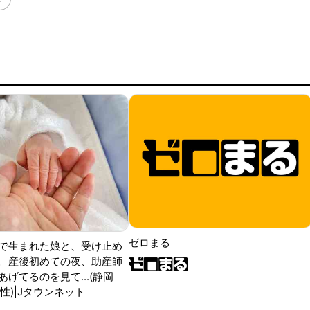
ゼロまる
で生まれた娘と、受け止め
。産後初めての夜、助産師
げてるのを見て...(静岡
性)|Jタウンネット