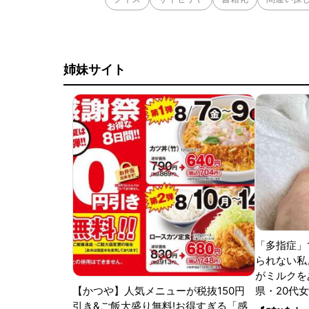
姉妹サイト
「多指症」
られない私
がミルクをあ
【かつや】人気メニューが税抜150円
県・20代女
引き&ご飯大盛り無料!お得すぎる「感