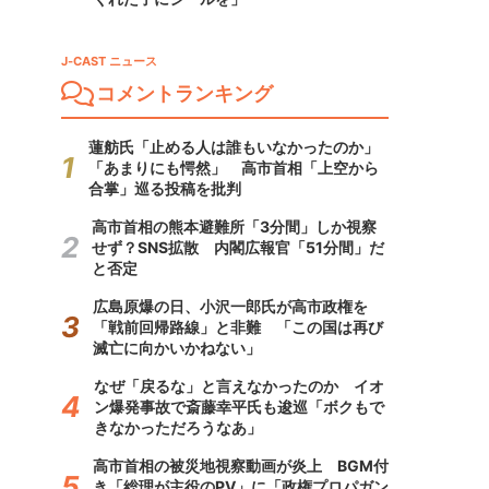
J-CAST ニュース
コメントランキング
蓮舫氏「止める人は誰もいなかったのか」
「あまりにも愕然」 高市首相「上空から
合掌」巡る投稿を批判
高市首相の熊本避難所「3分間」しか視察
せず？SNS拡散 内閣広報官「51分間」だ
と否定
広島原爆の日、小沢一郎氏が高市政権を
「戦前回帰路線」と非難 「この国は再び
滅亡に向かいかねない」
なぜ「戻るな」と言えなかったのか イオ
ン爆発事故で斎藤幸平氏も逡巡「ボクもで
きなかっただろうなあ」
高市首相の被災地視察動画が炎上 BGM付
き「総理が主役のPV」に「政権プロパガン